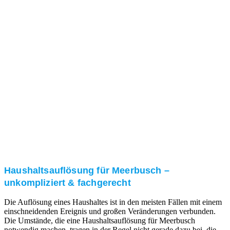
Nach einer für Sie kostenfreien Besichtigung erstellen
wir kurzerhand ein unverbindliches Angebot.
3. Umsetzung
Unser RümpelButler-Team führt die anfallenden
Arbeiten fachgerecht und zu Ihrer Zufriedenheit aus.
Haushaltsauflösung für Meerbusch –
unkompliziert & fachgerecht
Die Auflösung eines Haushaltes ist in den meisten Fällen mit einem
einschneidenden Ereignis und großen Veränderungen verbunden.
Die Umstände, die eine Haushaltsauflösung für Meerbusch
notwendig machen, tragen in der Regel nicht gerade dazu bei, die