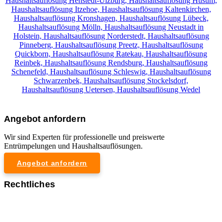
Haushaltsauflösung Henstedt-Ulzburg,
Haushaltsauflösung Husum,
Haushaltsauflösung Itzehoe,
Haushaltsauflösung Kaltenkirchen,
Haushaltsauflösung Kronshagen,
Haushaltsauflösung Lübeck,
Haushaltsauflösung Mölln,
Haushaltsauflösung Neustadt in
Holstein,
Haushaltsauflösung Norderstedt,
Haushaltsauflösung
Pinneberg,
Haushaltsauflösung Preetz,
Haushaltsauflösung
Quickborn,
Haushaltsauflösung Ratekau,
Haushaltsauflösung
Reinbek,
Haushaltsauflösung Rendsburg,
Haushaltsauflösung
Schenefeld,
Haushaltsauflösung Schleswig,
Haushaltsauflösung
Schwarzenbek,
Haushaltsauflösung Stockelsdorf,
Haushaltsauflösung Uetersen,
Haushaltsauflösung Wedel
Angebot anfordern
Wir sind Experten für professionelle und preiswerte
Entrümpelungen und Haushaltsauflösungen.
Angebot anfordern
Rechtliches
Impressum
Datenschutzerklärung