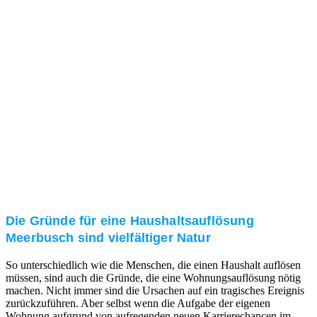
und/oder bei Ihnen vor Ort.
Kundenzufriedenheit
Zuverlässigkeit, Pünktlichkeit und Diskretion haben
für uns oberste Priorität. Gerne überzeugen wir Sie in
einem persönlichen Gespräch.
Transparente Preise
Unseren Service bieten wir zu fairen und transparenten
Preisen an. Gerne unterbreiten wir Ihnen ein
unverbindliches Angebot.
Die Gründe für eine Haushaltsauflösung
Meerbusch sind vielfältiger Natur
So unterschiedlich wie die Menschen, die einen Haushalt auflösen
müssen, sind auch die Gründe, die eine Wohnungsauflösung nötig
machen. Nicht immer sind die Ursachen auf ein tragisches Ereignis
zurückzuführen. Aber selbst wenn die Aufgabe der eigenen
Wohnung aufgrund von aufregenden neuen Karrierechancen im