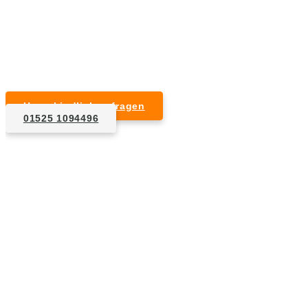
Kurzfristige Termine möglich
Für Privat- und Gewerbekunden
Unverbindlich anfragen
01525 1094496
1. Anfrage
Nennen Sie uns die Eckdaten: Art und Umfang des zu
entsorgenden Hausrats, Wunschtermin, etc..
2. Angebot