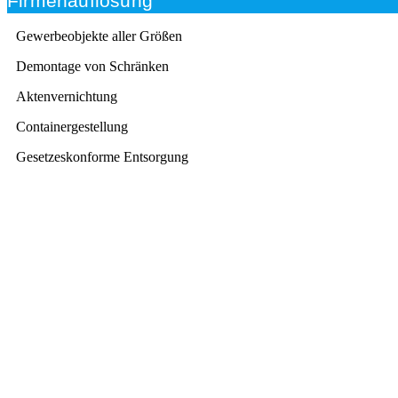
Firmenauflösung
Gewerbeobjekte aller Größen
Demontage von Schränken
Aktenvernichtung
Containergestellung
Gesetzeskonforme Entsorgung
Beratung
Das RümpelButler-Team nimmt sich die Zeit für eine
ausführliche und kompetente Beratung. Telefonisch
und/oder bei Ihnen vor Ort.
Kundenzufriedenheit
Zuverlässigkeit, Pünktlichkeit und Diskretion haben für
uns oberste Priorität. Gerne überzeugen wir Sie in
einem persönlichen Gespräch.