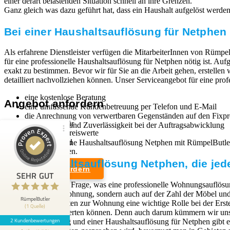
einer derart belastenden Situation schnell an ihre Grenzen.
Ganz gleich was dazu geführt hat, dass ein Haushalt aufgelöst werden mu
Bei einer Haushaltsauflösung für Netphen 
Als erfahrene Dienstleister verfügen die MitarbeiterInnen von Rümpel
für eine professionelle Haushaltsauflösung für Netphen nötig ist. Au
exakt zu bestimmen. Bevor wir für Sie an die Arbeit gehen, erstellen
detailliert nachvollziehen können. Unser Serviceangebot für eine pro
eine kostenlose Beratung
Angebot anfordern
eine umfassende Kundenbetreuung per Telefon und E-Mail
die Anrechnung von verwertbaren Gegenständen auf den Fixpr
Wir sind Experten für
Schnelligkeit und Zuverlässigkeit bei der Auftragsabwicklung
professionelle und preiswerte
Entrümpelungen und
Wenn Sie sich für eine Haushaltsauflösung Netphen mit RümpelButl
Kundenbewertungen und Erfahrungen zu
Haushaltsauflösungen.
RümpelButler
Eine Haushaltsauflösung Netphen, die jede
Angebot anfordern
2
SEHR GUT
SEHR GUT
Die Antwort auf die Frage, was eine professionelle Wohnungsauflösun
Bewertungen von 1
Rechtliches
dem Zustand der Wohnung, sondern auch auf der Zahl der Möbel und G
5,00 / 5,00
anderen Quelle
RümpelButler
Zugangsmöglichkeiten zur Wohnung eine wichtige Rolle bei der Erst
(1 Quelle)
Weiterverkauf verwerten können. Denn auch darum kümmern wir uns,
Impressum
2 Kundenbewertungen
Blick aufs ProvenExpert-Profil werfen
Wohnungsauflösung und einer Haushaltsauflösung für Netphen gibt e
Datenschutzerklärung