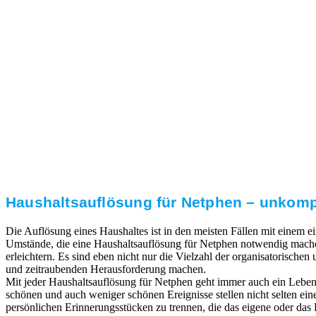
3. Umsetzung
Unser RümpelButler-Team führt die anfallenden
Arbeiten fachgerecht und zu Ihrer Zufriedenheit aus.
Haushaltsauflösung für Netphen – unkompl
Die Auflösung eines Haushaltes ist in den meisten Fällen mit einem
Umstände, die eine Haushaltsauflösung für Netphen notwendig machen
erleichtern. Es sind eben nicht nur die Vielzahl der organisatorischen
und zeitraubenden Herausforderung machen.
Mit jeder Haushaltsauflösung für Netphen geht immer auch ein Leben
schönen und auch weniger schönen Ereignisse stellen nicht selten ei
persönlichen Erinnerungsstücken zu trennen, die das eigene oder das L