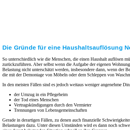
Transparente Preise
Unseren Service bieten wir zu fairen und transparenten
Preisen an. Gerne unterbreiten wir Ihnen ein
unverbindliches Angebot.
Die Gründe für eine Haushaltsauflösung Ne
So unterschiedlich wie die Menschen, die einen Haushalt auflösen mü
zurückzuführen. Aber selbst wenn die Aufgabe der eigenen Wohnung 
Belastung nicht unterschätzt werden, insbesondere dann, wenn der Ber
die mit der Demontage von Möbeln oder dem Schleppen von Waschmaschi
In den meisten Fällen sind es jedoch weitaus weniger angenehme Din
der Umzug in ein Pflegeheim
der Tod eines Menschen
Vertragskündigungen durch den Vermieter
Trennungen von Lebensgemeinschaften
Gerade in derartigen Fällen, zu denen auch finanzielle Schwierigk
Belastungen dazu. Unter diesen Umständen wird es dann noch schwerer