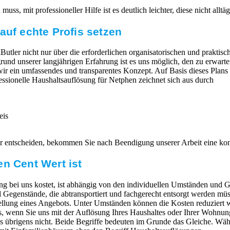
ss, mit professioneller Hilfe ist es deutlich leichter, diese nicht allt
auf echte Profis setzen
Butler nicht nur über die erforderlichen organisatorischen und praktisc
fgrund unserer langjährigen Erfahrung ist es uns möglich, den zu erwa
 wir ein umfassendes und transparentes Konzept. Auf Basis dieses Plans
fessionelle Haushaltsauflösung für Netphen zeichnet sich aus durch
eis
er entscheiden, bekommen Sie nach Beendigung unserer Arbeit eine k
n Cent Wert ist
g bei uns kostet, ist abhängig von den individuellen Umständen und G
egenstände, die abtransportiert und fachgerecht entsorgt werden müs
ellung eines Angebots. Unter Umständen können die Kosten reduziert 
 wenn Sie uns mit der Auflösung Ihres Haushaltes oder Ihrer Wohnung
s übrigens nicht. Beide Begriffe bedeuten im Grunde das Gleiche. Wäh