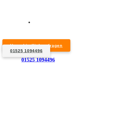
Kurzfristige Termine möglich
Für Privat- und Gewerbekunden
Unverbindlich anfragen
01525 1094496
1. Anfrage
01525 1094496
Nennen Sie uns die Eckdaten: Art und Umfang des zu
entsorgenden Hausrats, Wunschtermin, etc..
2. Angebot
Nach einer für Sie kostenfreien Besichtigung erstellen
wir kurzerhand ein unverbindliches Angebot.