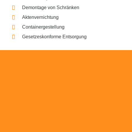
Demontage von Schränken
Aktenvernichtung
Containergestellung
Gesetzeskonforme Entsorgung
Beratung
Das RümpelButler-Team nimmt sich die Zeit
für eine ausführliche und kompetente
Beratung. Telefonisch und/oder bei Ihnen vor