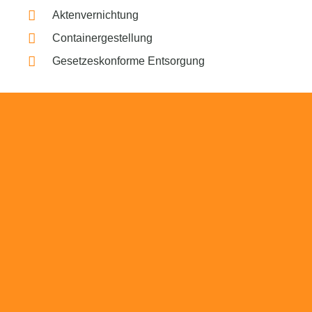
Aktenvernichtung
Containergestellung
Gesetzeskonforme Entsorgung
Beratung
Das RümpelButler-Team nimmt sich die Zeit
für eine ausführliche und kompetente
Beratung. Telefonisch und/oder bei Ihnen vor
Ort.