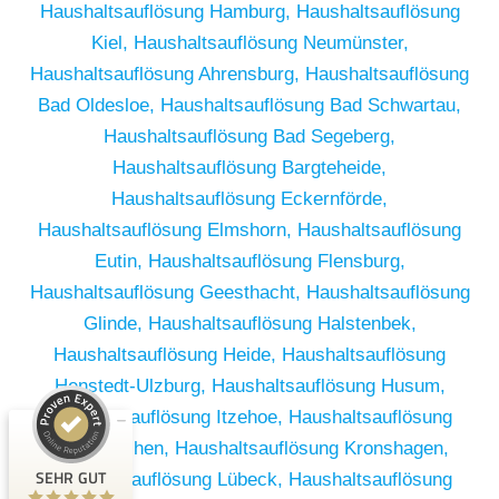
Haushaltsauflösung Hamburg,
Haushaltsauflösung
Kiel,
Haushaltsauflösung Neumünster,
Haushaltsauflösung Ahrensburg,
Haushaltsauflösung
Bad Oldesloe,
Haushaltsauflösung Bad Schwartau,
Haushaltsauflösung Bad Segeberg,
Haushaltsauflösung Bargteheide,
Haushaltsauflösung Eckernförde,
Haushaltsauflösung Elmshorn,
Haushaltsauflösung
Eutin,
Haushaltsauflösung Flensburg,
Haushaltsauflösung Geesthacht,
Haushaltsauflösung
Glinde,
Haushaltsauflösung Halstenbek,
Haushaltsauflösung Heide,
Haushaltsauflösung
Kundenbewertungen und Erfahrungen zu
Henstedt-Ulzburg,
Haushaltsauflösung Husum,
RümpelButler
Haushaltsauflösung Itzehoe,
Haushaltsauflösung
SEHR GUT
2
Kaltenkirchen,
Haushaltsauflösung Kronshagen,
Bewertungen von 1
SEHR GUT
Haushaltsauflösung Lübeck,
Haushaltsauflösung
5,00 / 5,00
anderen Quelle