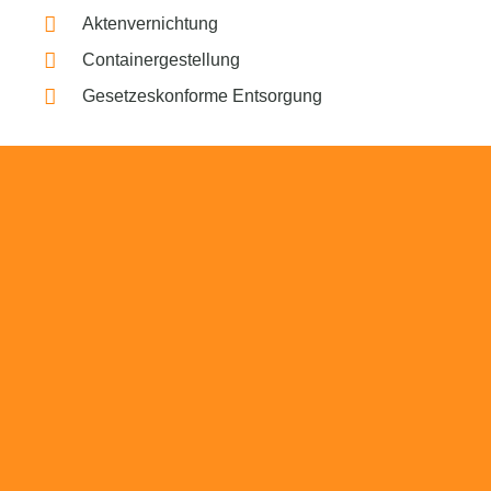
Aktenvernichtung
Containergestellung
Gesetzeskonforme Entsorgung
Beratung
Das RümpelButler-Team nimmt sich die Zeit
für eine ausführliche und kompetente
Beratung. Telefonisch und/oder bei Ihnen vor
Ort.