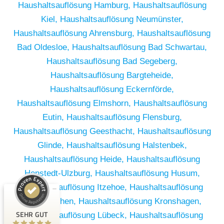
Haushaltsauflösung Hamburg,
Haushaltsauflösung
Kiel,
Haushaltsauflösung Neumünster,
Haushaltsauflösung Ahrensburg,
Haushaltsauflösung
Bad Oldesloe,
Haushaltsauflösung Bad Schwartau,
Haushaltsauflösung Bad Segeberg,
Haushaltsauflösung Bargteheide,
Haushaltsauflösung Eckernförde,
Haushaltsauflösung Elmshorn,
Haushaltsauflösung
Eutin,
Haushaltsauflösung Flensburg,
Haushaltsauflösung Geesthacht,
Haushaltsauflösung
Glinde,
Haushaltsauflösung Halstenbek,
Haushaltsauflösung Heide,
Haushaltsauflösung
Kundenbewertungen und Erfahrungen zu
Henstedt-Ulzburg,
Haushaltsauflösung Husum,
RümpelButler
Haushaltsauflösung Itzehoe,
Haushaltsauflösung
SEHR GUT
2
Kaltenkirchen,
Haushaltsauflösung Kronshagen,
Bewertungen von 1
SEHR GUT
Haushaltsauflösung Lübeck,
Haushaltsauflösung
5,00 / 5,00
anderen Quelle