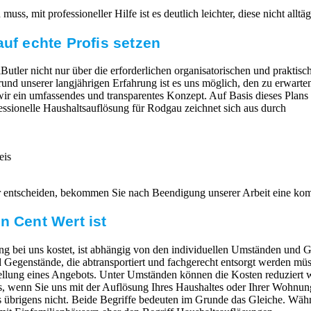
ss, mit professioneller Hilfe ist es deutlich leichter, diese nicht allt
auf echte Profis setzen
Butler nicht nur über die erforderlichen organisatorischen und praktisc
fgrund unserer langjährigen Erfahrung ist es uns möglich, den zu erwar
 wir ein umfassendes und transparentes Konzept. Auf Basis dieses Plans
essionelle Haushaltsauflösung für Rodgau⁠ zeichnet sich aus durch
eis
r entscheiden, bekommen Sie nach Beendigung unserer Arbeit eine ko
n Cent Wert ist
g bei uns kostet, ist abhängig von den individuellen Umständen und G
egenstände, die abtransportiert und fachgerecht entsorgt werden müs
ellung eines Angebots. Unter Umständen können die Kosten reduziert 
 wenn Sie uns mit der Auflösung Ihres Haushaltes oder Ihrer Wohnung
 übrigens nicht. Beide Begriffe bedeuten im Grunde das Gleiche. Wäh