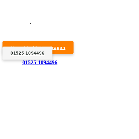
Kurzfristige Termine möglich
Für Privat- und Gewerbekunden
Unverbindlich anfragen
01525 1094496
1. Anfrage
01525 1094496
Nennen Sie uns die Eckdaten: Art und Umfang des zu
entsorgenden Hausrats, Wunschtermin, etc..
2. Angebot
Nach einer für Sie kostenfreien Besichtigung erstellen
wir kurzerhand ein unverbindliches Angebot.