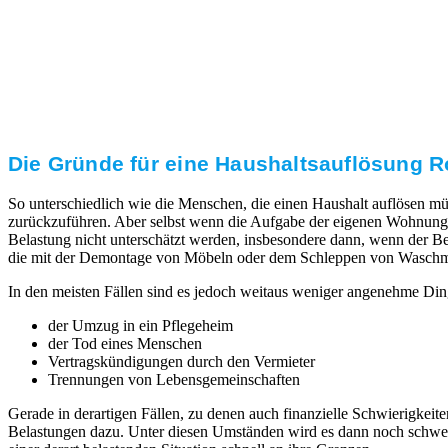
Transparente Preise
Unseren Service bieten wir zu fairen und transparenten
Preisen an. Gerne unterbreiten wir Ihnen ein
unverbindliches Angebot.
Die Gründe für eine Haushaltsauflösung Rod
So unterschiedlich wie die Menschen, die einen Haushalt auflösen mü
zurückzuführen. Aber selbst wenn die Aufgabe der eigenen Wohnung 
Belastung nicht unterschätzt werden, insbesondere dann, wenn der Ber
die mit der Demontage von Möbeln oder dem Schleppen von Waschmaschi
In den meisten Fällen sind es jedoch weitaus weniger angenehme Din
der Umzug in ein Pflegeheim
der Tod eines Menschen
Vertragskündigungen durch den Vermieter
Trennungen von Lebensgemeinschaften
Gerade in derartigen Fällen, zu denen auch finanzielle Schwierigk
Belastungen dazu. Unter diesen Umständen wird es dann noch schwerer