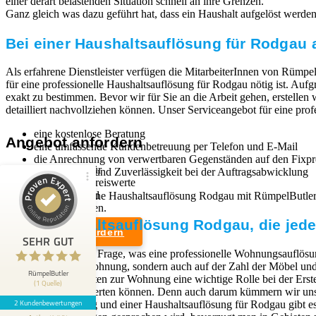
einer derart belastenden Situation schnell an ihre Grenzen.
Ganz gleich was dazu geführt hat, dass ein Haushalt aufgelöst werden mu
Bei einer Haushaltsauflösung für Rodgau⁠ 
Als erfahrene Dienstleister verfügen die MitarbeiterInnen von Rümpel
für eine professionelle Haushaltsauflösung für Rodgau⁠ nötig ist. Au
exakt zu bestimmen. Bevor wir für Sie an die Arbeit gehen, erstellen
detailliert nachvollziehen können. Unser Serviceangebot für eine prof
eine kostenlose Beratung
Angebot anfordern
eine umfassende Kundenbetreuung per Telefon und E-Mail
die Anrechnung von verwertbaren Gegenständen auf den Fixpr
Wir sind Experten für
Schnelligkeit und Zuverlässigkeit bei der Auftragsabwicklung
professionelle und preiswerte
Entrümpelungen und
Wenn Sie sich für eine Haushaltsauflösung Rodgau⁠ mit RümpelButle
Kundenbewertungen und Erfahrungen zu
Haushaltsauflösungen.
RümpelButler
Eine Haushaltsauflösung Rodgau⁠, die jede
Angebot anfordern
2
SEHR GUT
SEHR GUT
Die Antwort auf die Frage, was eine professionelle Wohnungsauflösun
Bewertungen von 1
Rechtliches
dem Zustand der Wohnung, sondern auch auf der Zahl der Möbel und G
5,00 / 5,00
anderen Quelle
RümpelButler
Zugangsmöglichkeiten zur Wohnung eine wichtige Rolle bei der Erst
(1 Quelle)
Weiterverkauf verwerten können. Denn auch darum kümmern wir uns,
Impressum
2 Kundenbewertungen
Blick aufs ProvenExpert-Profil werfen
Wohnungsauflösung und einer Haushaltsauflösung für Rodgau⁠ gibt es
Datenschutzerklärung