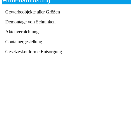
Firmenauflösung
Gewerbeobjekte aller Größen
Demontage von Schränken
Aktenvernichtung
Containergestellung
Gesetzeskonforme Entsorgung
Beratung
Das RümpelButler-Team nimmt sich die Zeit für eine
ausführliche und kompetente Beratung. Telefonisch
und/oder bei Ihnen vor Ort.
Kundenzufriedenheit
Zuverlässigkeit, Pünktlichkeit und Diskretion haben für
uns oberste Priorität. Gerne überzeugen wir Sie in
einem persönlichen Gespräch.