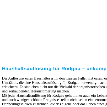
3. Umsetzung
Unser RümpelButler-Team führt die anfallenden
Arbeiten fachgerecht und zu Ihrer Zufriedenheit aus.
Haushaltsauflösung für Rodgau⁠ – unkompl
Die Auflösung eines Haushaltes ist in den meisten Fällen mit einem
Umstände, die eine Haushaltsauflösung für Rodgau⁠ notwendig machen,
erleichtern. Es sind eben nicht nur die Vielzahl der organisatorischen
und zeitraubenden Herausforderung machen.
Mit jeder Haushaltsauflösung für Rodgau⁠ geht immer auch ein Leben
und auch weniger schönen Ereignisse stellen nicht selten eine enorm
Erinnerungsstücken zu trennen, die das eigene oder das Leben eines ge