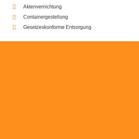
Aktenvernichtung
Containergestellung
Gesetzeskonforme Entsorgung
Beratung
Das RümpelButler-Team nimmt sich die Zeit
für eine ausführliche und kompetente
Beratung. Telefonisch und/oder bei Ihnen vor
Ort.