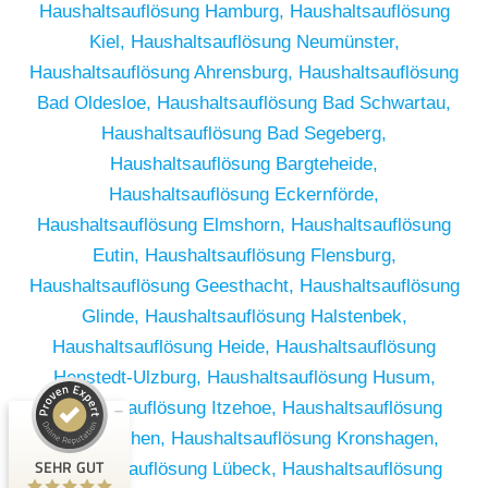
Haushaltsauflösung Hamburg,
Haushaltsauflösung
Kiel,
Haushaltsauflösung Neumünster,
Haushaltsauflösung Ahrensburg,
Haushaltsauflösung
Bad Oldesloe,
Haushaltsauflösung Bad Schwartau,
Haushaltsauflösung Bad Segeberg,
Haushaltsauflösung Bargteheide,
Haushaltsauflösung Eckernförde,
Haushaltsauflösung Elmshorn,
Haushaltsauflösung
Eutin,
Haushaltsauflösung Flensburg,
Haushaltsauflösung Geesthacht,
Haushaltsauflösung
Glinde,
Haushaltsauflösung Halstenbek,
Haushaltsauflösung Heide,
Haushaltsauflösung
Kundenbewertungen und Erfahrungen zu
Henstedt-Ulzburg,
Haushaltsauflösung Husum,
RümpelButler
Haushaltsauflösung Itzehoe,
Haushaltsauflösung
SEHR GUT
2
Kaltenkirchen,
Haushaltsauflösung Kronshagen,
Bewertungen von 1
SEHR GUT
Haushaltsauflösung Lübeck,
Haushaltsauflösung
5,00 / 5,00
anderen Quelle