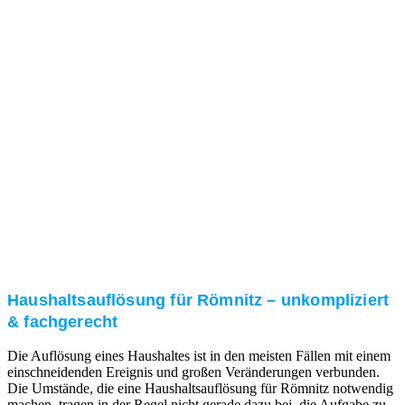
Nach einer für Sie kostenfreien Besichtigung erstellen
wir kurzerhand ein unverbindliches Angebot.
3. Umsetzung
Unser RümpelButler-Team führt die anfallenden
Arbeiten fachgerecht und zu Ihrer Zufriedenheit aus.
Haushaltsauflösung für Römnitz – unkompliziert
& fachgerecht
Die Auflösung eines Haushaltes ist in den meisten Fällen mit einem
einschneidenden Ereignis und großen Veränderungen verbunden.
Die Umstände, die eine Haushaltsauflösung für Römnitz notwendig
machen, tragen in der Regel nicht gerade dazu bei, die Aufgabe zu