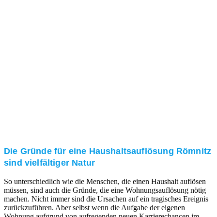
und/oder bei Ihnen vor Ort.
Kundenzufriedenheit
Zuverlässigkeit, Pünktlichkeit und Diskretion haben
für uns oberste Priorität. Gerne überzeugen wir Sie in
einem persönlichen Gespräch.
Transparente Preise
Unseren Service bieten wir zu fairen und transparenten
Preisen an. Gerne unterbreiten wir Ihnen ein
unverbindliches Angebot.
Die Gründe für eine Haushaltsauflösung Römnitz
sind vielfältiger Natur
So unterschiedlich wie die Menschen, die einen Haushalt auflösen
müssen, sind auch die Gründe, die eine Wohnungsauflösung nötig
machen. Nicht immer sind die Ursachen auf ein tragisches Ereignis
zurückzuführen. Aber selbst wenn die Aufgabe der eigenen
Wohnung aufgrund von aufregenden neuen Karrierechancen im