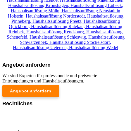
Haushaltsauflösung Itzehoe,
Haushaltsauflösung Kaltenkirchen,
Haushaltsauflösung Kronshagen,
Haushaltsauflösung Lübeck,
Haushaltsauflösung Mölln,
Haushaltsauflösung Neustadt in
Holstein,
Haushaltsauflösung Norderstedt,
Haushaltsauflösung
Pinneberg,
Haushaltsauflösung Preetz,
Haushaltsauflösung
Quickborn,
Haushaltsauflösung Ratekau,
Haushaltsauflösung
Reinbek,
Haushaltsauflösung Rendsburg,
Haushaltsauflösung
Schenefeld,
Haushaltsauflösung Schleswig,
Haushaltsauflösung
Schwarzenbek,
Haushaltsauflösung Stockelsdorf,
Haushaltsauflösung Uetersen,
Haushaltsauflösung Wedel
Angebot anfordern
Wir sind Experten für professionelle und preiswerte
Entrümpelungen und Haushaltsauflösungen.
Angebot anfordern
Rechtliches
Impressum
Datenschutzerklärung