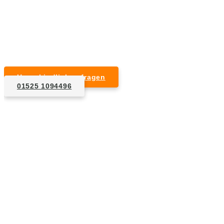
Kurzfristige Termine möglich
Für Privat- und Gewerbekunden
Unverbindlich anfragen
01525 1094496
1. Anfrage
Nennen Sie uns die Eckdaten: Art und Umfang des zu
entsorgenden Hausrats, Wunschtermin, etc..
2. Angebot