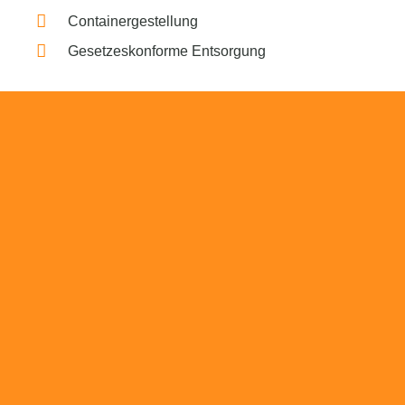
Containergestellung
Gesetzeskonforme Entsorgung
Beratung
Das RümpelButler-Team nimmt sich die Zeit
für eine ausführliche und kompetente
Beratung. Telefonisch und/oder bei Ihnen vor
Ort.