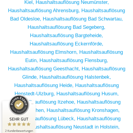
Kiel,
Haushaltsauflösung Neumünster,
Haushaltsauflösung Ahrensburg,
Haushaltsauflösung
Bad Oldesloe,
Haushaltsauflösung Bad Schwartau,
Haushaltsauflösung Bad Segeberg,
Haushaltsauflösung Bargteheide,
Haushaltsauflösung Eckernförde,
Haushaltsauflösung Elmshorn,
Haushaltsauflösung
Eutin,
Haushaltsauflösung Flensburg,
Haushaltsauflösung Geesthacht,
Haushaltsauflösung
Glinde,
Haushaltsauflösung Halstenbek,
Haushaltsauflösung Heide,
Haushaltsauflösung
Kundenbewertungen und Erfahrungen zu
Henstedt-Ulzburg,
Haushaltsauflösung Husum,
RümpelButler
Haushaltsauflösung Itzehoe,
Haushaltsauflösung
SEHR GUT
2
Kaltenkirchen,
Haushaltsauflösung Kronshagen,
Bewertungen von 1
SEHR GUT
Haushaltsauflösung Lübeck,
Haushaltsauflösung
5,00 / 5,00
anderen Quelle
Mölln,
Haushaltsauflösung Neustadt in Holstein,
2 Kundenbewertungen