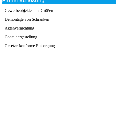
Firmenauflösung
Gewerbeobjekte aller Größen
Demontage von Schränken
Aktenvernichtung
Containergestellung
Gesetzeskonforme Entsorgung
Beratung
Das RümpelButler-Team nimmt sich die Zeit für eine
ausführliche und kompetente Beratung. Telefonisch
und/oder bei Ihnen vor Ort.
Kundenzufriedenheit
Zuverlässigkeit, Pünktlichkeit und Diskretion haben für
uns oberste Priorität. Gerne überzeugen wir Sie in
einem persönlichen Gespräch.