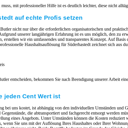
ss, mit professioneller Hilfe ist es deutlich leichter, diese nicht allt
tedt auf echte Profis setzen
Butler nicht nur über die erforderlichen organisatorischen und praktisc
t. Aufgrund unserer langjährigen Erfahrung ist es uns möglich, den zu 
n, erstellen wir ein umfassendes und transparentes Konzept. Auf Basis 
professionelle Haushaltsauflösung für Süderhastedt zeichnet sich aus du
eis
Butler entscheiden, bekommen Sie nach Beendigung unserer Arbeit ei
 jeden Cent Wert ist
g bei uns kostet, ist abhängig von den individuellen Umständen und G
egenstände, die abtransportiert und fachgerecht entsorgt werden müs
ellung eines Angebots. Unter Umständen können die Kosten reduziert 
 wenn Sie uns mit der Auflösung Ihres Haushaltes oder Ihrer Wohnung