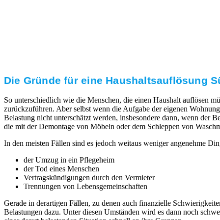
Transparente Preise
Unseren Service bieten wir zu fairen und transparenten
Preisen an. Gerne unterbreiten wir Ihnen ein
unverbindliches Angebot.
Die Gründe für eine Haushaltsauflösung Sü
So unterschiedlich wie die Menschen, die einen Haushalt auflösen mü
zurückzuführen. Aber selbst wenn die Aufgabe der eigenen Wohnung 
Belastung nicht unterschätzt werden, insbesondere dann, wenn der Ber
die mit der Demontage von Möbeln oder dem Schleppen von Waschmaschi
In den meisten Fällen sind es jedoch weitaus weniger angenehme Ding
der Umzug in ein Pflegeheim
der Tod eines Menschen
Vertragskündigungen durch den Vermieter
Trennungen von Lebensgemeinschaften
Gerade in derartigen Fällen, zu denen auch finanzielle Schwierigk
Belastungen dazu. Unter diesen Umständen wird es dann noch schwerer