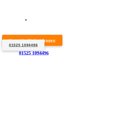
Kurzfristige Termine möglich
Für Privat- und Gewerbekunden
Unverbindlich anfragen
01525 1094496
1. Anfrage
01525 1094496
Nennen Sie uns die Eckdaten: Art und Umfang des zu
entsorgenden Hausrats, Wunschtermin, etc..
2. Angebot
Nach einer für Sie kostenfreien Besichtigung erstellen
wir kurzerhand ein unverbindliches Angebot.