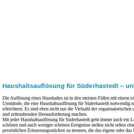
3. Umsetzung
Unser RümpelButler-Team führt die anfallenden
Arbeiten fachgerecht und zu Ihrer Zufriedenheit aus.
Haushaltsauflösung für Süderhastedt – un
Die Auflösung eines Haushaltes ist in den meisten Fällen mit einem
Umstände, die eine Haushaltsauflösung für Süderhastedt notwendig ma
erleichtern. Es sind eben nicht nur die Vielzahl der organisatorischen
und zeitraubenden Herausforderung machen.
Mit jeder Haushaltsauflösung für Süderhastedt geht immer auch ein 
schönen und auch weniger schönen Ereignisse stellen nicht selten ei
persönlichen Erinnerungsstücken zu trennen, die das eigene oder das L