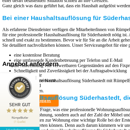
einer derart belastenden Situation schnell an ihre Grenzen.
Ganz gleich was dazu geführt hat, dass ein Haushalt aufgelöst werden mu
Bei einer Haushaltsauflösung für Süderhas
Als erfahrene Dienstleister verfügen die MitarbeiterInnen von Rümpel
für eine professionelle Haushaltsauflösung für Süderhastedt nötig is
schnell und exakt zu bestimmen. Bevor wir für Sie an die Arbeit gehe
Sie detailliert nachvollziehen können. Unser Serviceangebot für eine 
eine kostenlose Beratung
eine umfassende Kundenbetreuung per Telefon und E-Mail
Angebot anfordern
die Anrechnung von verwertbaren Gegenständen auf den Fixpr
Schnelligkeit und Zuverlässigkeit bei der Auftragsabwicklung
Wir sind Experten für
professionelle und preiswerte
Wenn Sie sich für eine Haushaltsauflösung Süderhastedt mit Rümpel
Entrümpelungen und
kann.
Kundenbewertungen und Erfahrungen zu
Haushaltsauflösungen.
RümpelButler
Eine Haushaltsauflösung Süderhastedt, die
Angebot anfordern
2
SEHR GUT
SEHR GUT
Die Antwort auf die Frage, was eine professionelle Wohnungsauflösun
Bewertungen von 1
Rechtliches
dem Zustand der Wohnung, sondern auch auf der Zahl der Möbel und G
5,00 / 5,00
anderen Quelle
RümpelButler
Zugangsmöglichkeiten zur Wohnung eine wichtige Rolle bei der Erst
(1 Quelle)
Weiterverkauf verwerten können. Denn auch darum kümmern wir uns,
Impressum
2 Kundenbewertungen