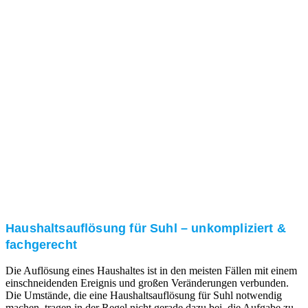
Nach einer für Sie kostenfreien Besichtigung erstellen
wir kurzerhand ein unverbindliches Angebot.
3. Umsetzung
Unser RümpelButler-Team führt die anfallenden
Arbeiten fachgerecht und zu Ihrer Zufriedenheit aus.
Haushaltsauflösung für Suhl – unkompliziert &
fachgerecht
Die Auflösung eines Haushaltes ist in den meisten Fällen mit einem
einschneidenden Ereignis und großen Veränderungen verbunden.
Die Umstände, die eine Haushaltsauflösung für Suhl notwendig
machen, tragen in der Regel nicht gerade dazu bei, die Aufgabe zu