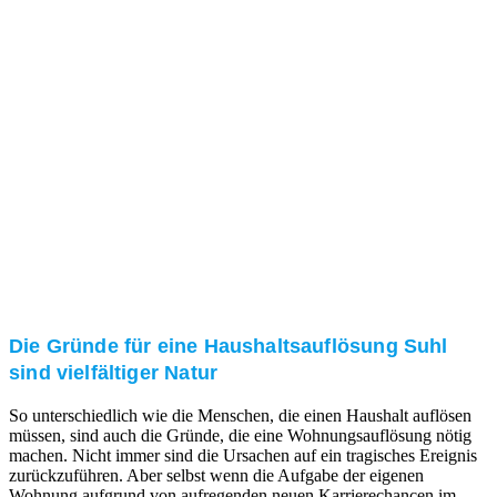
und/oder bei Ihnen vor Ort.
Kundenzufriedenheit
Zuverlässigkeit, Pünktlichkeit und Diskretion haben
für uns oberste Priorität. Gerne überzeugen wir Sie in
einem persönlichen Gespräch.
Transparente Preise
Unseren Service bieten wir zu fairen und transparenten
Preisen an. Gerne unterbreiten wir Ihnen ein
unverbindliches Angebot.
Die Gründe für eine Haushaltsauflösung Suhl
sind vielfältiger Natur
So unterschiedlich wie die Menschen, die einen Haushalt auflösen
müssen, sind auch die Gründe, die eine Wohnungsauflösung nötig
machen. Nicht immer sind die Ursachen auf ein tragisches Ereignis
zurückzuführen. Aber selbst wenn die Aufgabe der eigenen
Wohnung aufgrund von aufregenden neuen Karrierechancen im