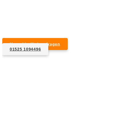
Kurzfristige Termine möglich
Für Privat- und Gewerbekunden
Unverbindlich anfragen
01525 1094496
1. Anfrage
Nennen Sie uns die Eckdaten: Art und Umfang des zu
entsorgenden Hausrats, Wunschtermin, etc..
2. Angebot