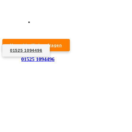
Kurzfristige Termine möglich
Für Privat- und Gewerbekunden
Unverbindlich anfragen
01525 1094496
1. Anfrage
01525 1094496
Nennen Sie uns die Eckdaten: Art und Umfang des zu
entsorgenden Hausrats, Wunschtermin, etc..
2. Angebot
Nach einer für Sie kostenfreien Besichtigung erstellen
wir kurzerhand ein unverbindliches Angebot.