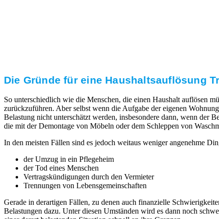
Transparente Preise
Unseren Service bieten wir zu fairen und transparenten
Preisen an. Gerne unterbreiten wir Ihnen ein
unverbindliches Angebot.
Die Gründe für eine Haushaltsauflösung Tr
So unterschiedlich wie die Menschen, die einen Haushalt auflösen mü
zurückzuführen. Aber selbst wenn die Aufgabe der eigenen Wohnung 
Belastung nicht unterschätzt werden, insbesondere dann, wenn der Ber
die mit der Demontage von Möbeln oder dem Schleppen von Waschmaschi
In den meisten Fällen sind es jedoch weitaus weniger angenehme Din
der Umzug in ein Pflegeheim
der Tod eines Menschen
Vertragskündigungen durch den Vermieter
Trennungen von Lebensgemeinschaften
Gerade in derartigen Fällen, zu denen auch finanzielle Schwierigk
Belastungen dazu. Unter diesen Umständen wird es dann noch schwerer