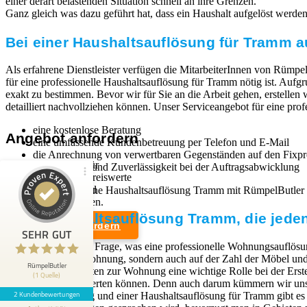
einer derart belastenden Situation schnell an ihre Grenzen.
Ganz gleich was dazu geführt hat, dass ein Haushalt aufgelöst werden mu
Bei einer Haushaltsauflösung für Tramm au
Als erfahrene Dienstleister verfügen die MitarbeiterInnen von Rümpel
für eine professionelle Haushaltsauflösung für Tramm nötig ist. Auf
exakt zu bestimmen. Bevor wir für Sie an die Arbeit gehen, erstellen
detailliert nachvollziehen können. Unser Serviceangebot für eine pro
eine kostenlose Beratung
Angebot anfordern
eine umfassende Kundenbetreuung per Telefon und E-Mail
die Anrechnung von verwertbaren Gegenständen auf den Fixpr
Wir sind Experten für
Schnelligkeit und Zuverlässigkeit bei der Auftragsabwicklung
professionelle und preiswerte
Entrümpelungen und
Wenn Sie sich für eine Haushaltsauflösung Tramm mit RümpelButler
Kundenbewertungen und Erfahrungen zu
Haushaltsauflösungen.
RümpelButler
Eine Haushaltsauflösung Tramm, die jeden
Angebot anfordern
2
SEHR GUT
SEHR GUT
Die Antwort auf die Frage, was eine professionelle Wohnungsauflösun
Bewertungen von 1
Rechtliches
dem Zustand der Wohnung, sondern auch auf der Zahl der Möbel und G
5,00 / 5,00
anderen Quelle
RümpelButler
Zugangsmöglichkeiten zur Wohnung eine wichtige Rolle bei der Erst
(1 Quelle)
Weiterverkauf verwerten können. Denn auch darum kümmern wir uns,
Impressum
2 Kundenbewertungen
Blick aufs ProvenExpert-Profil werfen
Wohnungsauflösung und einer Haushaltsauflösung für Tramm gibt es 
Datenschutzerklärung