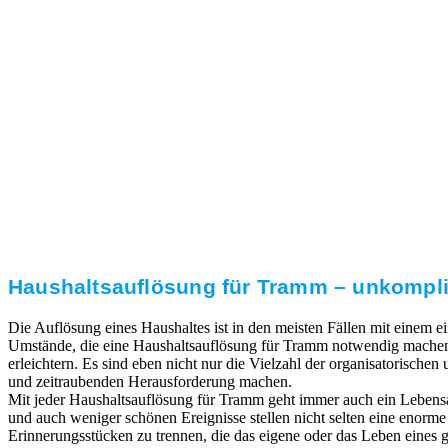
3. Umsetzung
Unser RümpelButler-Team führt die anfallenden
Arbeiten fachgerecht und zu Ihrer Zufriedenheit aus.
Haushaltsauflösung für Tramm – unkompliz
Die Auflösung eines Haushaltes ist in den meisten Fällen mit einem
Umstände, die eine Haushaltsauflösung für Tramm notwendig machen, 
erleichtern. Es sind eben nicht nur die Vielzahl der organisatorischen
und zeitraubenden Herausforderung machen.
Mit jeder Haushaltsauflösung für Tramm geht immer auch ein Lebens
und auch weniger schönen Ereignisse stellen nicht selten eine enorm
Erinnerungsstücken zu trennen, die das eigene oder das Leben eines ge