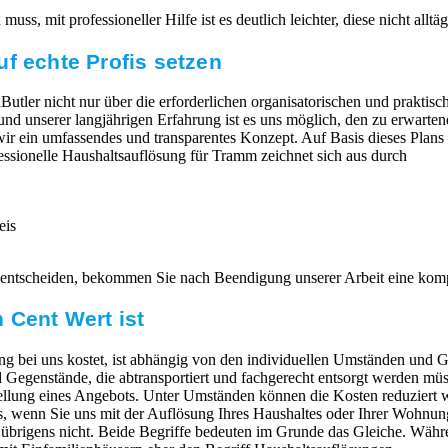
ss, mit professioneller Hilfe ist es deutlich leichter, diese nicht allt
f echte Profis setzen
Butler nicht nur über die erforderlichen organisatorischen und praktisc
grund unserer langjährigen Erfahrung ist es uns möglich, den zu erwar
 wir ein umfassendes und transparentes Konzept. Auf Basis dieses Plans
fessionelle Haushaltsauflösung für Tramm zeichnet sich aus durch
eis
 entscheiden, bekommen Sie nach Beendigung unserer Arbeit eine kom
 Cent Wert ist
g bei uns kostet, ist abhängig von den individuellen Umständen und G
egenstände, die abtransportiert und fachgerecht entsorgt werden müs
ellung eines Angebots. Unter Umständen können die Kosten reduziert 
 wenn Sie uns mit der Auflösung Ihres Haushaltes oder Ihrer Wohnung
übrigens nicht. Beide Begriffe bedeuten im Grunde das Gleiche. Währ