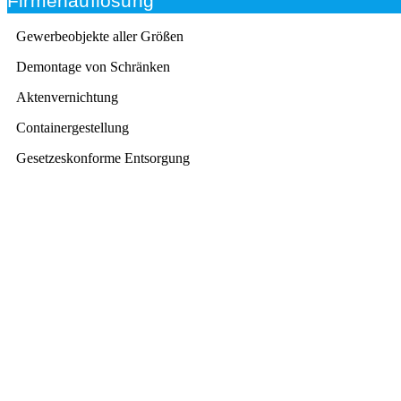
Firmenauflösung
Gewerbeobjekte aller Größen
Demontage von Schränken
Aktenvernichtung
Containergestellung
Gesetzeskonforme Entsorgung
Beratung
Das RümpelButler-Team nimmt sich die Zeit für eine
ausführliche und kompetente Beratung. Telefonisch
und/oder bei Ihnen vor Ort.
Kundenzufriedenheit
Zuverlässigkeit, Pünktlichkeit und Diskretion haben für
uns oberste Priorität. Gerne überzeugen wir Sie in
einem persönlichen Gespräch.