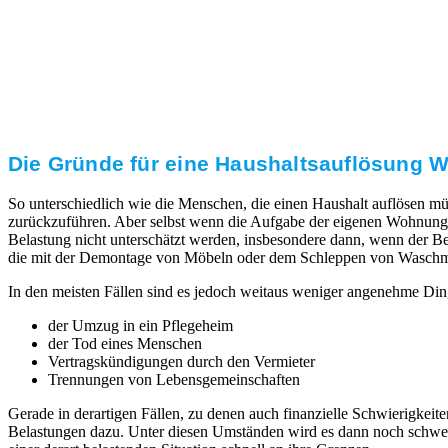
Transparente Preise
Unseren Service bieten wir zu fairen und transparenten
Preisen an. Gerne unterbreiten wir Ihnen ein
unverbindliches Angebot.
Die Gründe für eine Haushaltsauflösung Wa
So unterschiedlich wie die Menschen, die einen Haushalt auflösen mü
zurückzuführen. Aber selbst wenn die Aufgabe der eigenen Wohnung 
Belastung nicht unterschätzt werden, insbesondere dann, wenn der Ber
die mit der Demontage von Möbeln oder dem Schleppen von Waschmaschi
In den meisten Fällen sind es jedoch weitaus weniger angenehme Din
der Umzug in ein Pflegeheim
der Tod eines Menschen
Vertragskündigungen durch den Vermieter
Trennungen von Lebensgemeinschaften
Gerade in derartigen Fällen, zu denen auch finanzielle Schwierigk
Belastungen dazu. Unter diesen Umständen wird es dann noch schwerer