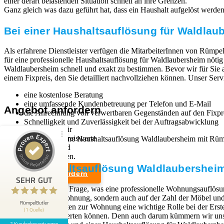
einer derart belastenden Situation schnell an ihre Grenzen.
Ganz gleich was dazu geführt hat, dass ein Haushalt aufgelöst werden mu
Bei einer Haushaltsauflösung für Waldlaub
Als erfahrene Dienstleister verfügen die MitarbeiterInnen von Rümpel
für eine professionelle Haushaltsauflösung für Waldlaubersheim nötig
Waldlaubersheim schnell und exakt zu bestimmen. Bevor wir für Sie an
einem Fixpreis, den Sie detailliert nachvollziehen können. Unser Ser
eine kostenlose Beratung
eine umfassende Kundenbetreuung per Telefon und E-Mail
Angebot anfordern
die Anrechnung von verwertbaren Gegenständen auf den Fixpr
Schnelligkeit und Zuverlässigkeit bei der Auftragsabwicklung
Wir sind Experten für
professionelle und preiswerte
Wenn Sie sich für eine Haushaltsauflösung Waldlaubersheim mit Rü
Entrümpelungen und
werden kann.
Kundenbewertungen und Erfahrungen zu
Haushaltsauflösungen.
RümpelButler
Eine Haushaltsauflösung Waldlaubersheim,
Angebot anfordern
2
SEHR GUT
SEHR GUT
Die Antwort auf die Frage, was eine professionelle Wohnungsauflösun
Bewertungen von 1
Rechtliches
dem Zustand der Wohnung, sondern auch auf der Zahl der Möbel und G
5,00 / 5,00
anderen Quelle
RümpelButler
Zugangsmöglichkeiten zur Wohnung eine wichtige Rolle bei der Erst
(1 Quelle)
Weiterverkauf verwerten können. Denn auch darum kümmern wir uns,
Impressum
2 Kundenbewertungen