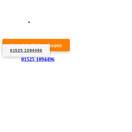
Kurzfristige Termine möglich
Für Privat- und Gewerbekunden
Unverbindlich anfragen
01525 1094496
1. Anfrage
01525 1094496
Nennen Sie uns die Eckdaten: Art und Umfang des zu
entsorgenden Hausrats, Wunschtermin, etc..
2. Angebot
Nach einer für Sie kostenfreien Besichtigung erstellen
wir kurzerhand ein unverbindliches Angebot.