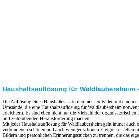
3. Umsetzung
Unser RümpelButler-Team führt die anfallenden
Arbeiten fachgerecht und zu Ihrer Zufriedenheit aus.
Haushaltsauflösung für Waldlaubersheim –
Die Auflösung eines Haushaltes ist in den meisten Fällen mit einem
Umstände, die eine Haushaltsauflösung für Waldlaubersheim notwendi
erleichtern. Es sind eben nicht nur die Vielzahl der organisatorischen
und zeitraubenden Herausforderung machen.
Mit jeder Haushaltsauflösung für Waldlaubersheim geht immer auch e
verbundenen schönen und auch weniger schönen Ereignisse stellen ni
Bildern und persönlichen Erinnerungsstücken zu trennen, die das eige