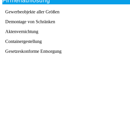
Firmenauflösung
Gewerbeobjekte aller Größen
Demontage von Schränken
Aktenvernichtung
Containergestellung
Gesetzeskonforme Entsorgung
Beratung
Das RümpelButler-Team nimmt sich die Zeit für eine
ausführliche und kompetente Beratung. Telefonisch
und/oder bei Ihnen vor Ort.
Kundenzufriedenheit
Zuverlässigkeit, Pünktlichkeit und Diskretion haben für
uns oberste Priorität. Gerne überzeugen wir Sie in
einem persönlichen Gespräch.