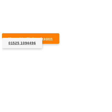
Kurzfristige Termine möglich
Für Privat- und Gewerbekunden
Unverbindlich anfragen
01525 1094496
1. Anfrage
Nennen Sie uns die Eckdaten: Art und Umfang des zu
entsorgenden Hausrats, Wunschtermin, etc..
2. Angebot