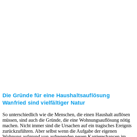
und/oder bei Ihnen vor Ort.
Kundenzufriedenheit
Zuverlässigkeit, Pünktlichkeit und Diskretion haben
für uns oberste Priorität. Gerne überzeugen wir Sie in
einem persönlichen Gespräch.
Transparente Preise
Unseren Service bieten wir zu fairen und transparenten
Preisen an. Gerne unterbreiten wir Ihnen ein
unverbindliches Angebot.
Die Gründe für eine Haushaltsauflösung
Wanfried sind vielfältiger Natur
So unterschiedlich wie die Menschen, die einen Haushalt auflösen
müssen, sind auch die Gründe, die eine Wohnungsauflösung nötig
machen. Nicht immer sind die Ursachen auf ein tragisches Ereignis
zurückzuführen. Aber selbst wenn die Aufgabe der eigenen
Wohnung aufgrund von aufregenden neuen Karrierechancen im