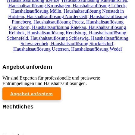
Haushaltsauflösung Itzehoe,
Haushaltsauflösung Kaltenkirchen,
Haushaltsauflösung Kronshagen,
Haushaltsauflösung Lübeck,
Haushaltsauflösung Mölln,
Haushaltsauflösung Neustadt in
Holstein,
Haushaltsauflösung Norderstedt,
Haushaltsauflösung
Pinneberg,
Haushaltsauflösung Preetz,
Haushaltsauflösung
Quickborn,
Haushaltsauflösung Ratekau,
Haushaltsauflösung
Reinbek,
Haushaltsauflösung Rendsburg,
Haushaltsauflösung
Schenefeld,
Haushaltsauflösung Schleswig,
Haushaltsauflösung
Schwarzenbek,
Haushaltsauflösung Stockelsdorf,
Haushaltsauflösung Uetersen,
Haushaltsauflösung Wedel
Angebot anfordern
Wir sind Experten für professionelle und preiswerte
Entrümpelungen und Haushaltsauflösungen.
Angebot anfordern
Rechtliches
Impressum
Datenschutzerklärung