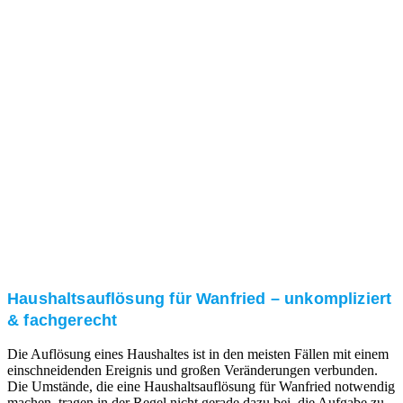
Nach einer für Sie kostenfreien Besichtigung erstellen
wir kurzerhand ein unverbindliches Angebot.
3. Umsetzung
Unser RümpelButler-Team führt die anfallenden
Arbeiten fachgerecht und zu Ihrer Zufriedenheit aus.
Haushaltsauflösung für Wanfried – unkompliziert
& fachgerecht
Die Auflösung eines Haushaltes ist in den meisten Fällen mit einem
einschneidenden Ereignis und großen Veränderungen verbunden.
Die Umstände, die eine Haushaltsauflösung für Wanfried notwendig
machen, tragen in der Regel nicht gerade dazu bei, die Aufgabe zu