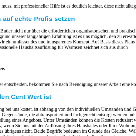
ss, mit professioneller Hilfe ist es deutlich leichter, diese nicht allt
 auf echte Profis setzen
Butler nicht nur über die erforderlichen organisatorischen und praktisc
ufgrund unserer langjährigen Erfahrung ist es uns möglich, den zu erw
 wir ein umfassendes und transparentes Konzept. Auf Basis dieses Plans
fessionelle Haushaltsauflösung für Warmsen zeichnet sich aus durch
eis
er entscheiden, bekommen Sie nach Beendigung unserer Arbeit eine k
en Cent Wert ist
g bei uns kostet, ist abhängig von den individuellen Umständen und G
egenstände, die abtransportiert und fachgerecht entsorgt werden müs
ellung eines Angebots. Unter Umständen können die Kosten reduziert 
 wenn Sie uns mit der Auflösung Ihres Haushaltes oder Ihrer Wohnung
s übrigens nicht. Beide Begriffe bedeuten im Grunde das Gleiche. Wä