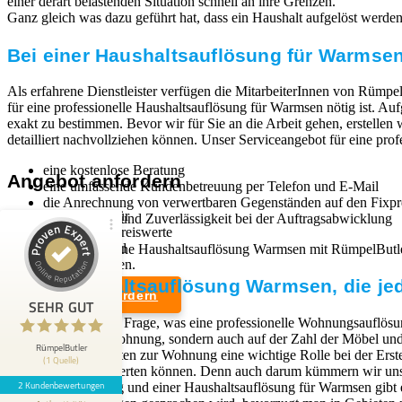
einer derart belastenden Situation schnell an ihre Grenzen.
Ganz gleich was dazu geführt hat, dass ein Haushalt aufgelöst werden mu
Bei einer Haushaltsauflösung für Warmsen
Als erfahrene Dienstleister verfügen die MitarbeiterInnen von Rümpel
für eine professionelle Haushaltsauflösung für Warmsen nötig ist. A
exakt zu bestimmen. Bevor wir für Sie an die Arbeit gehen, erstellen
detailliert nachvollziehen können. Unser Serviceangebot für eine pro
eine kostenlose Beratung
Angebot anfordern
eine umfassende Kundenbetreuung per Telefon und E-Mail
die Anrechnung von verwertbaren Gegenständen auf den Fixpr
Wir sind Experten für
Schnelligkeit und Zuverlässigkeit bei der Auftragsabwicklung
professionelle und preiswerte
Entrümpelungen und
Wenn Sie sich für eine Haushaltsauflösung Warmsen mit RümpelButl
Kundenbewertungen und Erfahrungen zu
Haushaltsauflösungen.
RümpelButler
Eine Haushaltsauflösung Warmsen, die jed
Angebot anfordern
2
SEHR GUT
SEHR GUT
Die Antwort auf die Frage, was eine professionelle Wohnungsauflösun
Bewertungen von 1
Rechtliches
dem Zustand der Wohnung, sondern auch auf der Zahl der Möbel und G
5,00 / 5,00
anderen Quelle
RümpelButler
Zugangsmöglichkeiten zur Wohnung eine wichtige Rolle bei der Erst
(1 Quelle)
Weiterverkauf verwerten können. Denn auch darum kümmern wir uns,
Impressum
2 Kundenbewertungen
Blick aufs ProvenExpert-Profil werfen
Wohnungsauflösung und einer Haushaltsauflösung für Warmsen gibt e
Datenschutzerklärung