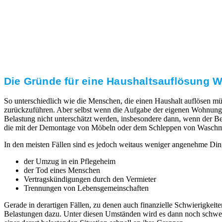
Transparente Preise
Unseren Service bieten wir zu fairen und transparenten
Preisen an. Gerne unterbreiten wir Ihnen ein
unverbindliches Angebot.
Die Gründe für eine Haushaltsauflösung Wa
So unterschiedlich wie die Menschen, die einen Haushalt auflösen mü
zurückzuführen. Aber selbst wenn die Aufgabe der eigenen Wohnung 
Belastung nicht unterschätzt werden, insbesondere dann, wenn der Ber
die mit der Demontage von Möbeln oder dem Schleppen von Waschmaschi
In den meisten Fällen sind es jedoch weitaus weniger angenehme Din
der Umzug in ein Pflegeheim
der Tod eines Menschen
Vertragskündigungen durch den Vermieter
Trennungen von Lebensgemeinschaften
Gerade in derartigen Fällen, zu denen auch finanzielle Schwierigk
Belastungen dazu. Unter diesen Umständen wird es dann noch schwerer