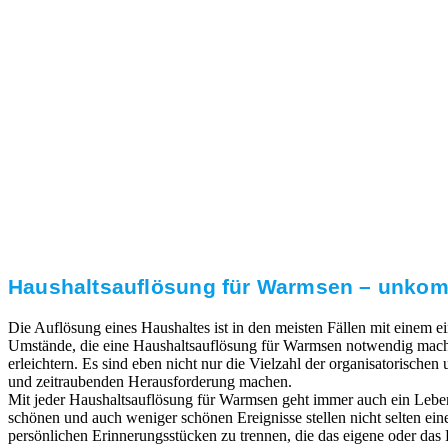
3. Umsetzung
Unser RümpelButler-Team führt die anfallenden
Arbeiten fachgerecht und zu Ihrer Zufriedenheit aus.
Haushaltsauflösung für Warmsen – unkomp
Die Auflösung eines Haushaltes ist in den meisten Fällen mit einem
Umstände, die eine Haushaltsauflösung für Warmsen notwendig machen
erleichtern. Es sind eben nicht nur die Vielzahl der organisatorischen
und zeitraubenden Herausforderung machen.
Mit jeder Haushaltsauflösung für Warmsen geht immer auch ein Lebe
schönen und auch weniger schönen Ereignisse stellen nicht selten ei
persönlichen Erinnerungsstücken zu trennen, die das eigene oder das L