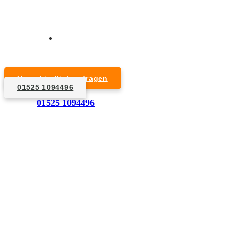
Kurzfristige Termine möglich
Für Privat- und Gewerbekunden
Unverbindlich anfragen
01525 1094496
1. Anfrage
01525 1094496
Nennen Sie uns die Eckdaten: Art und Umfang des zu
entsorgenden Hausrats, Wunschtermin, etc..
2. Angebot
Nach einer für Sie kostenfreien Besichtigung erstellen
wir kurzerhand ein unverbindliches Angebot.