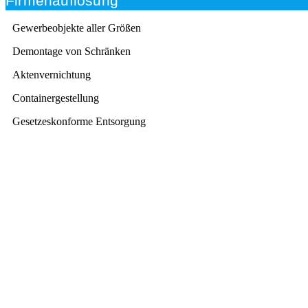
Firmenauflösung
Gewerbeobjekte aller Größen
Demontage von Schränken
Aktenvernichtung
Containergestellung
Gesetzeskonforme Entsorgung
Beratung
Das RümpelButler-Team nimmt sich die Zeit für eine
ausführliche und kompetente Beratung. Telefonisch
und/oder bei Ihnen vor Ort.
Kundenzufriedenheit
Zuverlässigkeit, Pünktlichkeit und Diskretion haben für
uns oberste Priorität. Gerne überzeugen wir Sie in
einem persönlichen Gespräch.