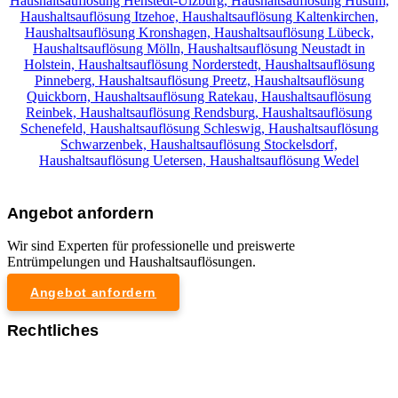
Haushaltsauflösung Henstedt-Ulzburg,
Haushaltsauflösung Husum,
Haushaltsauflösung Itzehoe,
Haushaltsauflösung Kaltenkirchen,
Haushaltsauflösung Kronshagen,
Haushaltsauflösung Lübeck,
Haushaltsauflösung Mölln,
Haushaltsauflösung Neustadt in
Holstein,
Haushaltsauflösung Norderstedt,
Haushaltsauflösung
Pinneberg,
Haushaltsauflösung Preetz,
Haushaltsauflösung
Quickborn,
Haushaltsauflösung Ratekau,
Haushaltsauflösung
Reinbek,
Haushaltsauflösung Rendsburg,
Haushaltsauflösung
Schenefeld,
Haushaltsauflösung Schleswig,
Haushaltsauflösung
Schwarzenbek,
Haushaltsauflösung Stockelsdorf,
Haushaltsauflösung Uetersen,
Haushaltsauflösung Wedel
Angebot anfordern
Wir sind Experten für professionelle und preiswerte
Entrümpelungen und Haushaltsauflösungen.
Angebot anfordern
Rechtliches
Impressum
Datenschutzerklärung