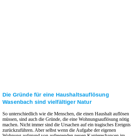
und/oder bei Ihnen vor Ort.
Kundenzufriedenheit
Zuverlässigkeit, Pünktlichkeit und Diskretion haben
für uns oberste Priorität. Gerne überzeugen wir Sie in
einem persönlichen Gespräch.
Transparente Preise
Unseren Service bieten wir zu fairen und transparenten
Preisen an. Gerne unterbreiten wir Ihnen ein
unverbindliches Angebot.
Die Gründe für eine Haushaltsauflösung
Wasenbach sind vielfältiger Natur
So unterschiedlich wie die Menschen, die einen Haushalt auflösen
müssen, sind auch die Gründe, die eine Wohnungsauflösung nötig
machen. Nicht immer sind die Ursachen auf ein tragisches Ereignis
zurückzuführen. Aber selbst wenn die Aufgabe der eigenen
Wohnung aufgrund von aufregenden neuen Karrierechancen im