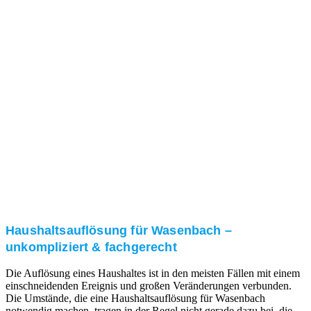
Nach einer für Sie kostenfreien Besichtigung erstellen
wir kurzerhand ein unverbindliches Angebot.
3. Umsetzung
Unser RümpelButler-Team führt die anfallenden
Arbeiten fachgerecht und zu Ihrer Zufriedenheit aus.
Haushaltsauflösung für Wasenbach –
unkompliziert & fachgerecht
Die Auflösung eines Haushaltes ist in den meisten Fällen mit einem
einschneidenden Ereignis und großen Veränderungen verbunden.
Die Umstände, die eine Haushaltsauflösung für Wasenbach
notwendig machen, tragen in der Regel nicht gerade dazu bei, die