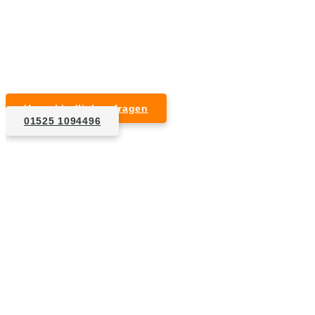
Kurzfristige Termine möglich
Für Privat- und Gewerbekunden
Unverbindlich anfragen
01525 1094496
1. Anfrage
Nennen Sie uns die Eckdaten: Art und Umfang des zu
entsorgenden Hausrats, Wunschtermin, etc..
2. Angebot