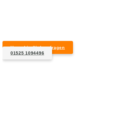
Kurzfristige Termine möglich
Für Privat- und Gewerbekunden
Unverbindlich anfragen
01525 1094496
1. Anfrage
Nennen Sie uns die Eckdaten: Art und Umfang des zu
entsorgenden Hausrats, Wunschtermin, etc..
2. Angebot