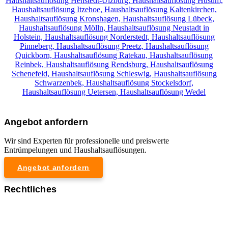
Haushaltsauflösung Henstedt-Ulzburg,
Haushaltsauflösung Husum,
Haushaltsauflösung Itzehoe,
Haushaltsauflösung Kaltenkirchen,
Haushaltsauflösung Kronshagen,
Haushaltsauflösung Lübeck,
Haushaltsauflösung Mölln,
Haushaltsauflösung Neustadt in
Holstein,
Haushaltsauflösung Norderstedt,
Haushaltsauflösung
Pinneberg,
Haushaltsauflösung Preetz,
Haushaltsauflösung
Quickborn,
Haushaltsauflösung Ratekau,
Haushaltsauflösung
Reinbek,
Haushaltsauflösung Rendsburg,
Haushaltsauflösung
Schenefeld,
Haushaltsauflösung Schleswig,
Haushaltsauflösung
Schwarzenbek,
Haushaltsauflösung Stockelsdorf,
Haushaltsauflösung Uetersen,
Haushaltsauflösung Wedel
Angebot anfordern
Wir sind Experten für professionelle und preiswerte
Entrümpelungen und Haushaltsauflösungen.
Angebot anfordern
Rechtliches
Impressum
Datenschutzerklärung