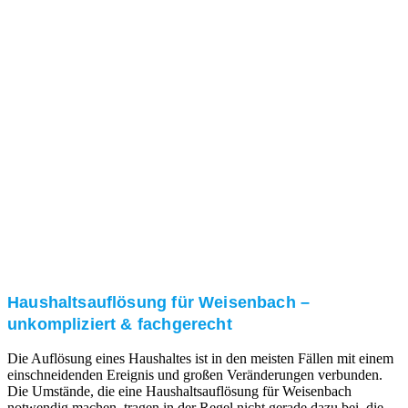
Nach einer für Sie kostenfreien Besichtigung erstellen
wir kurzerhand ein unverbindliches Angebot.
3. Umsetzung
Unser RümpelButler-Team führt die anfallenden
Arbeiten fachgerecht und zu Ihrer Zufriedenheit aus.
Haushaltsauflösung für Weisenbach –
unkompliziert & fachgerecht
Die Auflösung eines Haushaltes ist in den meisten Fällen mit einem
einschneidenden Ereignis und großen Veränderungen verbunden.
Die Umstände, die eine Haushaltsauflösung für Weisenbach
notwendig machen, tragen in der Regel nicht gerade dazu bei, die