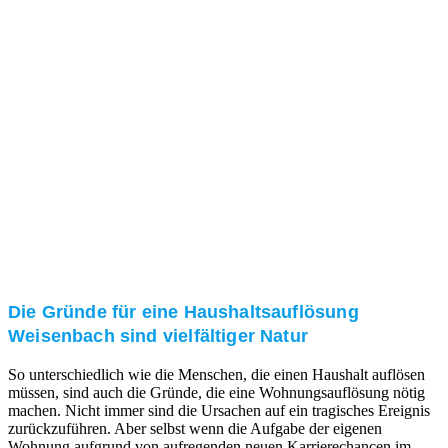
und/oder bei Ihnen vor Ort.
Kundenzufriedenheit
Zuverlässigkeit, Pünktlichkeit und Diskretion haben
für uns oberste Priorität. Gerne überzeugen wir Sie in
einem persönlichen Gespräch.
Transparente Preise
Unseren Service bieten wir zu fairen und transparenten
Preisen an. Gerne unterbreiten wir Ihnen ein
unverbindliches Angebot.
Die Gründe für eine Haushaltsauflösung
Weisenbach sind vielfältiger Natur
So unterschiedlich wie die Menschen, die einen Haushalt auflösen
müssen, sind auch die Gründe, die eine Wohnungsauflösung nötig
machen. Nicht immer sind die Ursachen auf ein tragisches Ereignis
zurückzuführen. Aber selbst wenn die Aufgabe der eigenen
Wohnung aufgrund von aufregenden neuen Karrierechancen im