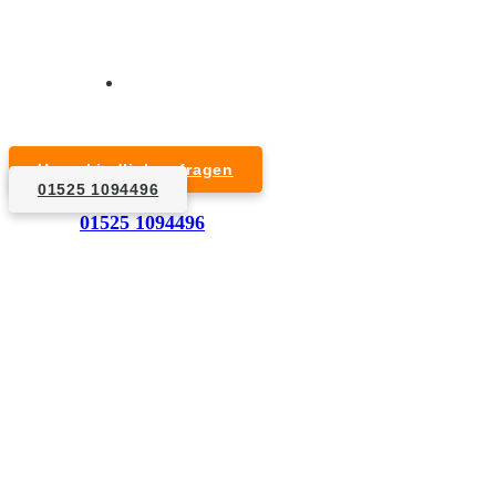
Kurzfristige Termine möglich
Für Privat- und Gewerbekunden
Unverbindlich anfragen
01525 1094496
1. Anfrage
01525 1094496
Nennen Sie uns die Eckdaten: Art und Umfang des zu
entsorgenden Hausrats, Wunschtermin, etc..
2. Angebot
Nach einer für Sie kostenfreien Besichtigung erstellen
wir kurzerhand ein unverbindliches Angebot.