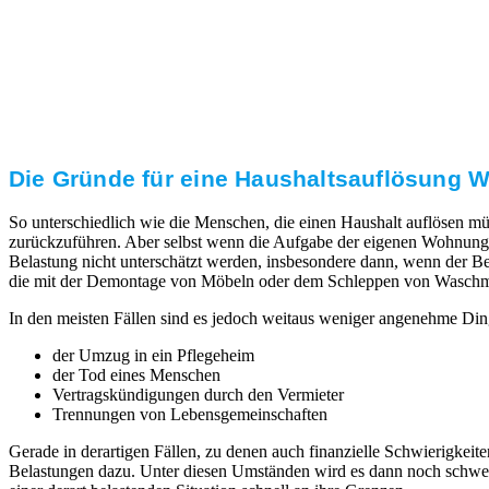
Transparente Preise
Unseren Service bieten wir zu fairen und transparenten
Preisen an. Gerne unterbreiten wir Ihnen ein
unverbindliches Angebot.
Die Gründe für eine Haushaltsauflösung We
So unterschiedlich wie die Menschen, die einen Haushalt auflösen mü
zurückzuführen. Aber selbst wenn die Aufgabe der eigenen Wohnung 
Belastung nicht unterschätzt werden, insbesondere dann, wenn der Ber
die mit der Demontage von Möbeln oder dem Schleppen von Waschmaschi
In den meisten Fällen sind es jedoch weitaus weniger angenehme Din
der Umzug in ein Pflegeheim
der Tod eines Menschen
Vertragskündigungen durch den Vermieter
Trennungen von Lebensgemeinschaften
Gerade in derartigen Fällen, zu denen auch finanzielle Schwierigk
Belastungen dazu. Unter diesen Umständen wird es dann noch schwerer