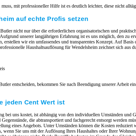
ss, mit professioneller Hilfe ist es deutlich leichter, diese nicht allt
heim auf echte Profis setzen
Butler nicht nur über die erforderlichen organisatorischen und praktisc
t. Aufgrund unserer langjährigen Erfahrung ist es uns möglich, den zu
n, erstellen wir ein umfassendes und transparentes Konzept. Auf Basis 
 professionelle Haushaltsauflösung für Wendelsheim zeichnet sich aus d
eis
Butler entscheiden, bekommen Sie nach Beendigung unserer Arbeit ei
 jeden Cent Wert ist
g bei uns kostet, ist abhängig von den individuellen Umständen und G
egenstände, die abtransportiert und fachgerecht entsorgt werden müs
ellung eines Angebots. Unter Umständen können die Kosten reduziert 
 wenn Sie uns mit der Auflösung Ihres Haushaltes oder Ihrer Wohnung