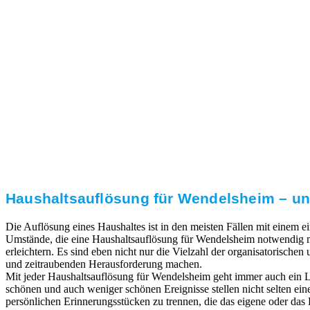
3. Umsetzung
Unser RümpelButler-Team führt die anfallenden
Arbeiten fachgerecht und zu Ihrer Zufriedenheit aus.
Haushaltsauflösung für Wendelsheim – un
Die Auflösung eines Haushaltes ist in den meisten Fällen mit einem
Umstände, die eine Haushaltsauflösung für Wendelsheim notwendig ma
erleichtern. Es sind eben nicht nur die Vielzahl der organisatorischen
und zeitraubenden Herausforderung machen.
Mit jeder Haushaltsauflösung für Wendelsheim geht immer auch ein 
schönen und auch weniger schönen Ereignisse stellen nicht selten ei
persönlichen Erinnerungsstücken zu trennen, die das eigene oder das L