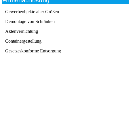
Firmenauflösung
Gewerbeobjekte aller Größen
Demontage von Schränken
Aktenvernichtung
Containergestellung
Gesetzeskonforme Entsorgung
Beratung
Das RümpelButler-Team nimmt sich die Zeit für eine
ausführliche und kompetente Beratung. Telefonisch
und/oder bei Ihnen vor Ort.
Kundenzufriedenheit
Zuverlässigkeit, Pünktlichkeit und Diskretion haben für
uns oberste Priorität. Gerne überzeugen wir Sie in
einem persönlichen Gespräch.