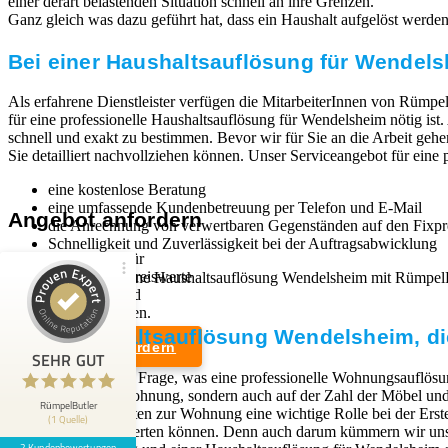
einer derart belastenden Situation schnell an ihre Grenzen.
Ganz gleich was dazu geführt hat, dass ein Haushalt aufgelöst werden mu
Bei einer Haushaltsauflösung für Wendels
Als erfahrene Dienstleister verfügen die MitarbeiterInnen von Rümpel
für eine professionelle Haushaltsauflösung für Wendelsheim nötig is
schnell und exakt zu bestimmen. Bevor wir für Sie an die Arbeit gehe
Sie detailliert nachvollziehen können. Unser Serviceangebot für eine
eine kostenlose Beratung
eine umfassende Kundenbetreuung per Telefon und E-Mail
Angebot anfordern
die Anrechnung von verwertbaren Gegenständen auf den Fixpr
Schnelligkeit und Zuverlässigkeit bei der Auftragsabwicklung
Wir sind Experten für
professionelle und preiswerte
Wenn Sie sich für eine Haushaltsauflösung Wendelsheim mit Rümpel
Entrümpelungen und
kann.
Kundenbewertungen und Erfahrungen zu
Haushaltsauflösungen.
RümpelButler
Eine Haushaltsauflösung Wendelsheim, die
Angebot anfordern
2
SEHR GUT
SEHR GUT
Die Antwort auf die Frage, was eine professionelle Wohnungsauflösun
Bewertungen von 1
Rechtliches
dem Zustand der Wohnung, sondern auch auf der Zahl der Möbel und G
5,00 / 5,00
anderen Quelle
RümpelButler
Zugangsmöglichkeiten zur Wohnung eine wichtige Rolle bei der Erst
(1 Quelle)
Weiterverkauf verwerten können. Denn auch darum kümmern wir uns,
Impressum
2 Kundenbewertungen