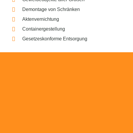
Demontage von Schränken
Aktenvernichtung
Containergestellung
Gesetzeskonforme Entsorgung
Beratung
Das RümpelButler-Team nimmt sich die Zeit
für eine ausführliche und kompetente
Beratung. Telefonisch und/oder bei Ihnen vor