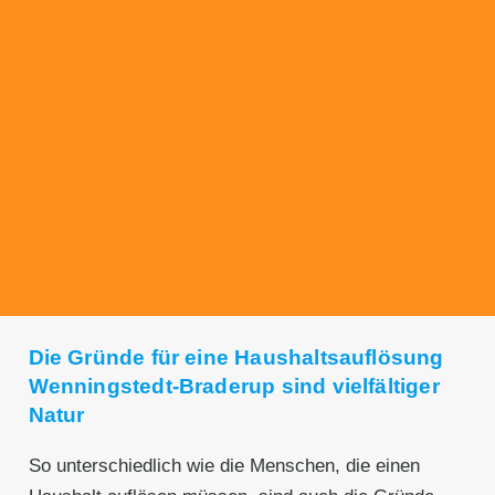
Transparente Preise
Unseren Service bieten wir zu fairen und
transparenten Preisen an. Gerne unterbreiten
wir Ihnen ein unverbindliches Angebot.
Die Gründe für eine Haushaltsauflösung
Wenningstedt-Braderup sind vielfältiger
Natur
So unterschiedlich wie die Menschen, die einen