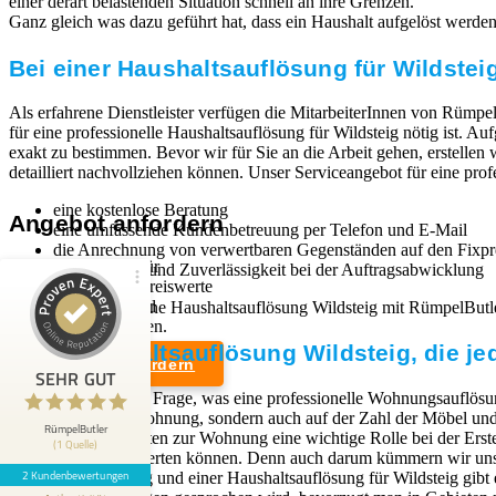
einer derart belastenden Situation schnell an ihre Grenzen.
Ganz gleich was dazu geführt hat, dass ein Haushalt aufgelöst werden mu
Bei einer Haushaltsauflösung für Wildsteig
Als erfahrene Dienstleister verfügen die MitarbeiterInnen von Rümpel
für eine professionelle Haushaltsauflösung für Wildsteig nötig ist. A
exakt zu bestimmen. Bevor wir für Sie an die Arbeit gehen, erstellen
detailliert nachvollziehen können. Unser Serviceangebot für eine prof
eine kostenlose Beratung
Angebot anfordern
eine umfassende Kundenbetreuung per Telefon und E-Mail
die Anrechnung von verwertbaren Gegenständen auf den Fixpr
Wir sind Experten für
Schnelligkeit und Zuverlässigkeit bei der Auftragsabwicklung
professionelle und preiswerte
Entrümpelungen und
Wenn Sie sich für eine Haushaltsauflösung Wildsteig mit RümpelBut
Kundenbewertungen und Erfahrungen zu
Haushaltsauflösungen.
RümpelButler
Eine Haushaltsauflösung Wildsteig, die je
Angebot anfordern
2
SEHR GUT
SEHR GUT
Die Antwort auf die Frage, was eine professionelle Wohnungsauflösun
Bewertungen von 1
Rechtliches
dem Zustand der Wohnung, sondern auch auf der Zahl der Möbel und G
5,00 / 5,00
anderen Quelle
RümpelButler
Zugangsmöglichkeiten zur Wohnung eine wichtige Rolle bei der Erst
(1 Quelle)
Weiterverkauf verwerten können. Denn auch darum kümmern wir uns,
Impressum
2 Kundenbewertungen
Blick aufs ProvenExpert-Profil werfen
Wohnungsauflösung und einer Haushaltsauflösung für Wildsteig gibt 
Datenschutzerklärung