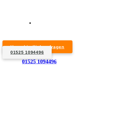
Kurzfristige Termine möglich
Für Privat- und Gewerbekunden
Unverbindlich anfragen
01525 1094496
1. Anfrage
01525 1094496
Nennen Sie uns die Eckdaten: Art und Umfang des zu
entsorgenden Hausrats, Wunschtermin, etc..
2. Angebot
Nach einer für Sie kostenfreien Besichtigung erstellen
wir kurzerhand ein unverbindliches Angebot.