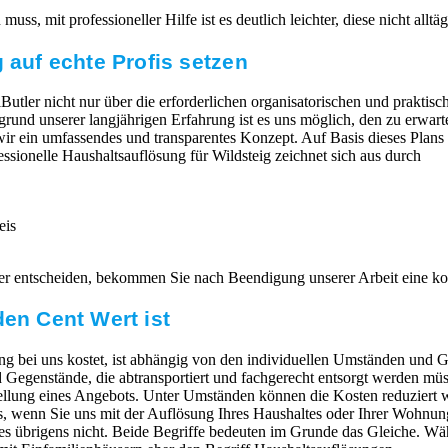
ss, mit professioneller Hilfe ist es deutlich leichter, diese nicht allt
 auf echte Profis setzen
Butler nicht nur über die erforderlichen organisatorischen und praktisc
ufgrund unserer langjährigen Erfahrung ist es uns möglich, den zu erwa
 wir ein umfassendes und transparentes Konzept. Auf Basis dieses Plans
essionelle Haushaltsauflösung für Wildsteig zeichnet sich aus durch
eis
ler entscheiden, bekommen Sie nach Beendigung unserer Arbeit eine 
den Cent Wert ist
g bei uns kostet, ist abhängig von den individuellen Umständen und G
egenstände, die abtransportiert und fachgerecht entsorgt werden müs
ellung eines Angebots. Unter Umständen können die Kosten reduziert 
 wenn Sie uns mit der Auflösung Ihres Haushaltes oder Ihrer Wohnung
es übrigens nicht. Beide Begriffe bedeuten im Grunde das Gleiche. W