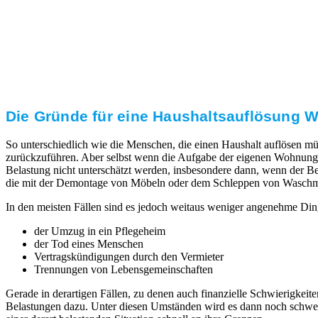
Transparente Preise
Unseren Service bieten wir zu fairen und transparenten
Preisen an. Gerne unterbreiten wir Ihnen ein
unverbindliches Angebot.
Die Gründe für eine Haushaltsauflösung Wil
So unterschiedlich wie die Menschen, die einen Haushalt auflösen mü
zurückzuführen. Aber selbst wenn die Aufgabe der eigenen Wohnung 
Belastung nicht unterschätzt werden, insbesondere dann, wenn der Ber
die mit der Demontage von Möbeln oder dem Schleppen von Waschmaschi
In den meisten Fällen sind es jedoch weitaus weniger angenehme Ding
der Umzug in ein Pflegeheim
der Tod eines Menschen
Vertragskündigungen durch den Vermieter
Trennungen von Lebensgemeinschaften
Gerade in derartigen Fällen, zu denen auch finanzielle Schwierigk
Belastungen dazu. Unter diesen Umständen wird es dann noch schwerer