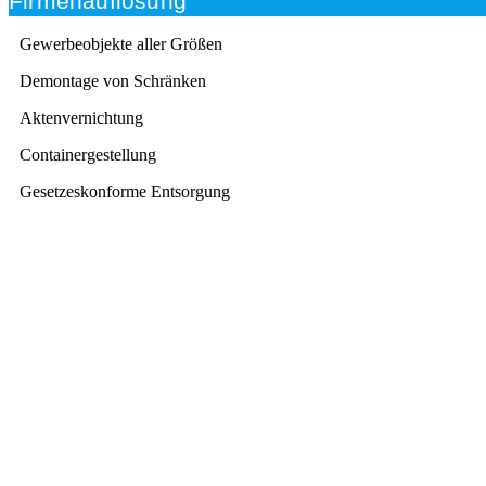
Firmenauflösung
Gewerbeobjekte aller Größen
Demontage von Schränken
Aktenvernichtung
Containergestellung
Gesetzeskonforme Entsorgung
Beratung
Das RümpelButler-Team nimmt sich die Zeit für eine
ausführliche und kompetente Beratung. Telefonisch
und/oder bei Ihnen vor Ort.
Kundenzufriedenheit
Zuverlässigkeit, Pünktlichkeit und Diskretion haben für
uns oberste Priorität. Gerne überzeugen wir Sie in
einem persönlichen Gespräch.