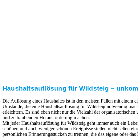
3. Umsetzung
Unser RümpelButler-Team führt die anfallenden
Arbeiten fachgerecht und zu Ihrer Zufriedenheit aus.
Haushaltsauflösung für Wildsteig – unkomp
Die Auflösung eines Haushaltes ist in den meisten Fällen mit einem
Umstände, die eine Haushaltsauflösung für Wildsteig notwendig mache
erleichtern. Es sind eben nicht nur die Vielzahl der organisatorischen
und zeitraubenden Herausforderung machen.
Mit jeder Haushaltsauflösung für Wildsteig geht immer auch ein Leb
schönen und auch weniger schönen Ereignisse stellen nicht selten ei
persönlichen Erinnerungsstücken zu trennen, die das eigene oder das L