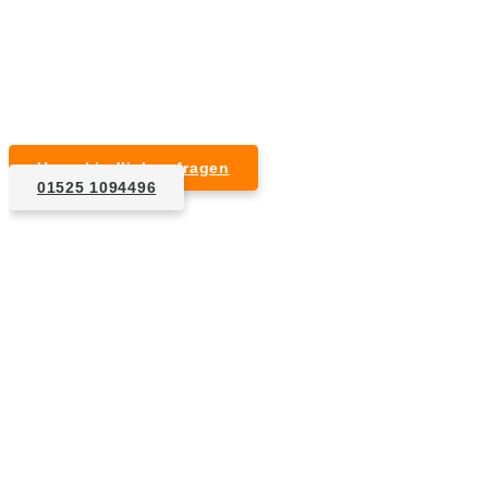
Kurzfristige Termine möglich
Für Privat- und Gewerbekunden
Unverbindlich anfragen
01525 1094496
1. Anfrage
Nennen Sie uns die Eckdaten: Art und Umfang des zu
entsorgenden Hausrats, Wunschtermin, etc..
2. Angebot