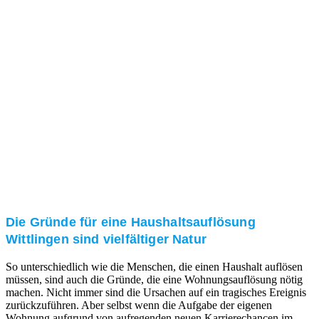
und/oder bei Ihnen vor Ort.
Kundenzufriedenheit
Zuverlässigkeit, Pünktlichkeit und Diskretion haben
für uns oberste Priorität. Gerne überzeugen wir Sie in
einem persönlichen Gespräch.
Transparente Preise
Unseren Service bieten wir zu fairen und transparenten
Preisen an. Gerne unterbreiten wir Ihnen ein
unverbindliches Angebot.
Die Gründe für eine Haushaltsauflösung
Wittlingen sind vielfältiger Natur
So unterschiedlich wie die Menschen, die einen Haushalt auflösen
müssen, sind auch die Gründe, die eine Wohnungsauflösung nötig
machen. Nicht immer sind die Ursachen auf ein tragisches Ereignis
zurückzuführen. Aber selbst wenn die Aufgabe der eigenen
Wohnung aufgrund von aufregenden neuen Karrierechancen im