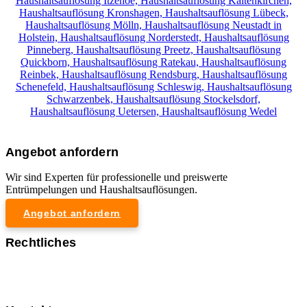
Haushaltsauflösung Itzehoe,
Haushaltsauflösung Kaltenkirchen,
Haushaltsauflösung Kronshagen,
Haushaltsauflösung Lübeck,
Haushaltsauflösung Mölln,
Haushaltsauflösung Neustadt in
Holstein,
Haushaltsauflösung Norderstedt,
Haushaltsauflösung
Pinneberg,
Haushaltsauflösung Preetz,
Haushaltsauflösung
Quickborn,
Haushaltsauflösung Ratekau,
Haushaltsauflösung
Reinbek,
Haushaltsauflösung Rendsburg,
Haushaltsauflösung
Schenefeld,
Haushaltsauflösung Schleswig,
Haushaltsauflösung
Schwarzenbek,
Haushaltsauflösung Stockelsdorf,
Haushaltsauflösung Uetersen,
Haushaltsauflösung Wedel
Angebot anfordern
Wir sind Experten für professionelle und preiswerte
Entrümpelungen und Haushaltsauflösungen.
Angebot anfordern
Rechtliches
Impressum
Datenschutzerklärung