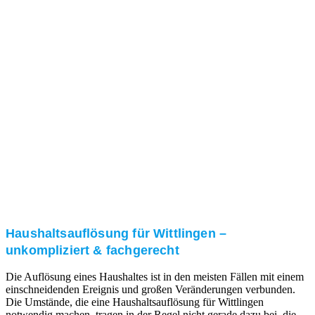
Nach einer für Sie kostenfreien Besichtigung erstellen
wir kurzerhand ein unverbindliches Angebot.
3. Umsetzung
Unser RümpelButler-Team führt die anfallenden
Arbeiten fachgerecht und zu Ihrer Zufriedenheit aus.
Haushaltsauflösung für Wittlingen –
unkompliziert & fachgerecht
Die Auflösung eines Haushaltes ist in den meisten Fällen mit einem
einschneidenden Ereignis und großen Veränderungen verbunden.
Die Umstände, die eine Haushaltsauflösung für Wittlingen
notwendig machen, tragen in der Regel nicht gerade dazu bei, die