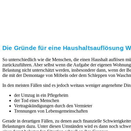
Transparente Preise
Unseren Service bieten wir zu fairen und transparenten
Preisen an. Gerne unterbreiten wir Ihnen ein
unverbindliches Angebot.
Die Gründe für eine Haushaltsauflösung Wit
So unterschiedlich wie die Menschen, die einen Haushalt auflösen mü
zurückzuführen. Aber selbst wenn die Aufgabe der eigenen Wohnung 
Belastung nicht unterschätzt werden, insbesondere dann, wenn der Ber
die mit der Demontage von Möbeln oder dem Schleppen von Waschmaschi
In den meisten Fällen sind es jedoch weitaus weniger angenehme Din
der Umzug in ein Pflegeheim
der Tod eines Menschen
Vertragskündigungen durch den Vermieter
Trennungen von Lebensgemeinschaften
Gerade in derartigen Fällen, zu denen auch finanzielle Schwierigk
Belastungen dazu. Unter diesen Umständen wird es dann noch schwerer