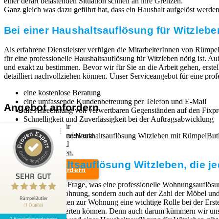
einer derart belastenden Situation schnell an ihre Grenzen.
Ganz gleich was dazu geführt hat, dass ein Haushalt aufgelöst werden mu
Bei einer Haushaltsauflösung für Witzlebe
Als erfahrene Dienstleister verfügen die MitarbeiterInnen von Rümpel
für eine professionelle Haushaltsauflösung für Witzleben nötig ist. 
und exakt zu bestimmen. Bevor wir für Sie an die Arbeit gehen, erste
detailliert nachvollziehen können. Unser Serviceangebot für eine prof
eine kostenlose Beratung
eine umfassende Kundenbetreuung per Telefon und E-Mail
Angebot anfordern
die Anrechnung von verwertbaren Gegenständen auf den Fixpr
Schnelligkeit und Zuverlässigkeit bei der Auftragsabwicklung
Wir sind Experten für
professionelle und preiswerte
Wenn Sie sich für eine Haushaltsauflösung Witzleben mit RümpelBut
Entrümpelungen und
kann.
Kundenbewertungen und Erfahrungen zu
Haushaltsauflösungen.
RümpelButler
Eine Haushaltsauflösung Witzleben, die je
Angebot anfordern
2
SEHR GUT
SEHR GUT
Die Antwort auf die Frage, was eine professionelle Wohnungsauflösun
Bewertungen von 1
Rechtliches
dem Zustand der Wohnung, sondern auch auf der Zahl der Möbel und G
5,00 / 5,00
anderen Quelle
RümpelButler
Zugangsmöglichkeiten zur Wohnung eine wichtige Rolle bei der Erst
(1 Quelle)
Weiterverkauf verwerten können. Denn auch darum kümmern wir uns,
Impressum
2 Kundenbewertungen