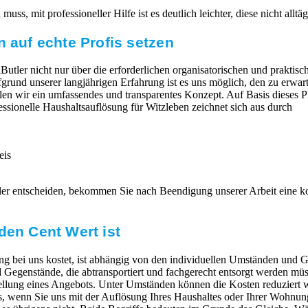
ss, mit professioneller Hilfe ist es deutlich leichter, diese nicht allt
n auf echte Profis setzen
Butler nicht nur über die erforderlichen organisatorischen und praktisc
Aufgrund unserer langjährigen Erfahrung ist es uns möglich, den zu erw
llen wir ein umfassendes und transparentes Konzept. Auf Basis dieses P
essionelle Haushaltsauflösung für Witzleben zeichnet sich aus durch
eis
ler entscheiden, bekommen Sie nach Beendigung unserer Arbeit eine 
den Cent Wert ist
g bei uns kostet, ist abhängig von den individuellen Umständen und G
egenstände, die abtransportiert und fachgerecht entsorgt werden müs
ellung eines Angebots. Unter Umständen können die Kosten reduziert 
 wenn Sie uns mit der Auflösung Ihres Haushaltes oder Ihrer Wohnung