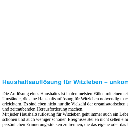
3. Umsetzung
Unser RümpelButler-Team führt die anfallenden
Arbeiten fachgerecht und zu Ihrer Zufriedenheit aus.
Haushaltsauflösung für Witzleben – unkom
Die Auflösung eines Haushaltes ist in den meisten Fällen mit einem
Umstände, die eine Haushaltsauflösung für Witzleben notwendig mache
erleichtern. Es sind eben nicht nur die Vielzahl der organisatorischen
und zeitraubenden Herausforderung machen.
Mit jeder Haushaltsauflösung für Witzleben geht immer auch ein Leb
schönen und auch weniger schönen Ereignisse stellen nicht selten ei
persönlichen Erinnerungsstücken zu trennen, die das eigene oder das L