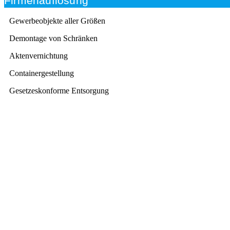
Firmenauflösung
Gewerbeobjekte aller Größen
Demontage von Schränken
Aktenvernichtung
Containergestellung
Gesetzeskonforme Entsorgung
Beratung
Das RümpelButler-Team nimmt sich die Zeit für eine
ausführliche und kompetente Beratung. Telefonisch
und/oder bei Ihnen vor Ort.
Kundenzufriedenheit
Zuverlässigkeit, Pünktlichkeit und Diskretion haben für
uns oberste Priorität. Gerne überzeugen wir Sie in
einem persönlichen Gespräch.