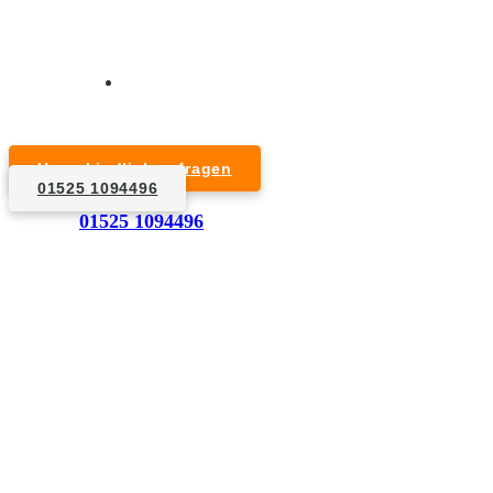
Kurzfristige Termine möglich
Für Privat- und Gewerbekunden
Unverbindlich anfragen
01525 1094496
1. Anfrage
01525 1094496
Nennen Sie uns die Eckdaten: Art und Umfang des zu
entsorgenden Hausrats, Wunschtermin, etc..
2. Angebot
Nach einer für Sie kostenfreien Besichtigung erstellen
wir kurzerhand ein unverbindliches Angebot.