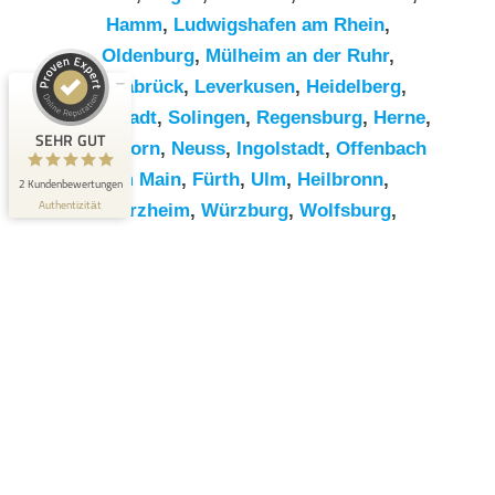
Hamm
,
Ludwigshafen am Rhein
,
Kundenbewertungen und Erfahrungen zu
Oldenburg
,
Mülheim an der Ruhr
,
RümpelButler
Osnabrück
,
Leverkusen
,
Heidelberg
,
SEHR GUT
2
Darmstadt
,
Solingen
,
Regensburg
,
Herne
,
Bewertungen von 1
SEHR GUT
Paderborn
,
Neuss
,
Ingolstadt
,
Offenbach
5,00 / 5,00
anderen Quelle
am Main
,
Fürth
,
Ulm
,
Heilbronn
,
2 Kundenbewertungen
Blick aufs ProvenExpert-Profil werfen
Authentizität
Pforzheim
,
Würzburg
,
Wolfsburg
,
Göttingen
,
Bottrop
,
Reutlingen
,
Erlangen
,
Bremerhaven
,
Koblenz
,
Bergisch
Gladbach
,
Remscheid
,
Trier
,
Recklinghausen
,
Jena
,
Moers
,
Salzgitter
,
Siegen
,
Gütersloh
,
Hildesheim
,
Hanau
,
Kaiserslautern
,
Cottbus