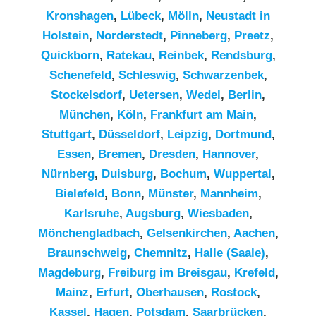
Kronshagen
,
Lübeck
,
Mölln
,
Neustadt in
Holstein
,
Norderstedt
,
Pinneberg
,
Preetz
,
Quickborn
,
Ratekau
,
Reinbek
,
Rendsburg
,
Schenefeld
,
Schleswig
,
Schwarzenbek
,
Stockelsdorf
,
Uetersen
,
Wedel
,
Berlin
,
München
,
Köln
,
Frankfurt am Main
,
Stuttgart
,
Düsseldorf
,
Leipzig
,
Dortmund
,
Essen
,
Bremen
,
Dresden
,
Hannover
,
Nürnberg
,
Duisburg
,
Bochum
,
Wuppertal
,
Bielefeld
,
Bonn
,
Münster
,
Mannheim
,
Karlsruhe
,
Augsburg
,
Wiesbaden
,
Mönchengladbach
,
Gelsenkirchen
,
Aachen
,
Braunschweig
,
Chemnitz⁠
,
Halle (Saale)
,
Magdeburg
,
Freiburg im Breisgau
,
Krefeld
,
Mainz
,
Erfurt
,
Oberhausen
,
Rostock
,
Kassel
,
Hagen
,
Potsdam
,
Saarbrücken
,