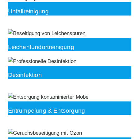
Unfallreinigung
Leichenfundortreinigung
Desinfektion
Entrümpelung & Entsorgung