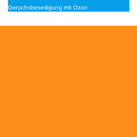
Geruchsbeseitigung mit Ozon
Beratung
Das RümpelButler-Team nimmt sich die Zeit
für eine ausführliche und kompetente
Beratung. Telefonisch und/oder bei Ihnen vor
Ort.