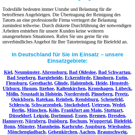
Todesfälle bedeuten immer Unruhe und Belastung für die
betroffenen Angehörigen. Die Übertragung der Reinigung des
Tatorts an eine professionelle Firma verringert die Belastung
zumindest teilweise. Durch diskrete Durchführung der notwendigen
Arbeiten entstehen für unsere Kunden keine weiteren
unangenehmen Situationen. Rufen Sie uns gerne für ein
unverbindliches Angebot für Ihre Tatortreinigung für Bielefeld an.
In Deutschland für Sie im Einsatz – unsere
Einsatzgebiete:
Kiel
,
Neumünster
,
Ahrensburg
,
Bad Oldesloe
,
Bad Schwartau
,
Bad Segeberg
,
Bargteheide
,
Eckernförde
,
Elmshorn
,
Eutin
,
Flensburg
,
Geesthacht
,
Glinde
,
Halstenbek
,
Heide
,
Henstedt-
Ulzburg,
Husum
,
Itzehoe
,
Kaltenkirchen
,
Kronshagen
,
Lübeck
,
Mölln
,
Neustadt in Holstein
,
Norderstedt
,
Pinneberg
,
Preetz
,
Quickborn
,
Ratekau
,
Reinbek
,
Rendsburg
,
Schenefeld
,
Schleswig
,
Schwarzenbek
,
Stockelsdorf
,
Uetersen
,
Wedel
,
Berlin
,
München
,
Köln
,
Frankfurt am Main
,
Stuttgart
,
Düsseldorf
,
Leipzig
,
Dortmund
,
Essen
,
Bremen
,
Dresden
,
Hannover
,
Nürnberg
,
Duisburg
,
Bochum
,
Wuppertal
,
Bielefeld
,
Bonn
,
Münster
,
Mannheim
,
Karlsruhe
,
Augsburg
,
Wiesbaden
,
Mönchengladbach
,
Gelsenkirchen
,
Aachen
,
Braunschweig
,