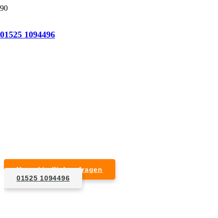
Tatortreinigung Bielefeld
01525 1094496
Professionelle Reinigung nach natürlichem Tod,
Unfall, Mord oder Suizid.
Desinfektion & Reinigung
Entfernung von Blut- und Geweberesten
Schädlingsbekämpfung
Entrümpelung kontaminierter Gegenstände
Geruchsneutralisierung mit Ozon
Unverbindlich anfragen
01525 1094496
1. Anfrage