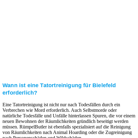
Kundenzufriedenheit
Zuverlässigkeit, Pünktlichkeit und Diskretion haben
für uns oberste Priorität. Gerne überzeugen wir Sie in
einem persönlichen Gespräch.
Transparente Preise
Unseren Service bieten wir zu fairen und transparenten
Preisen an. Gerne unterbreiten wir Ihnen ein
unverbindliches Angebot.
Wann ist eine Tatortreinigung für Bielefeld
erforderlich?
Eine Tatortreinigung ist nicht nur nach Todesfällen durch ein
Verbrechen wie Mord erforderlich. Auch Selbstmorde oder
natürliche Todesfälle und Unfälle hinterlassen Spuren, die vor einem
neuen Bewohnen der Räumlichkeiten gründlich beseitigt werden
müssen. RümpelButler ist ebenfalls spezialisiert auf die Reinigung
von Räumlichkeiten nach Animal Hoarding oder die Zugreinigung
nach Personenschäden und Wildschäden.