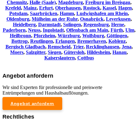
Chemnitz⁠
,
Halle (Saale)
,
Magdeburg
,
Freiburg im Breisgau
,
Krefeld
,
Mainz
,
Erfurt
,
Oberhausen
,
Rostock
,
Kassel
,
Hagen
,
Potsdam
,
Saarbrücken
,
Hamm
,
Ludwigshafen am Rhein
,
Oldenburg
,
Mülheim an der Ruhr
,
Osnabrück
,
Leverkusen
,
Heidelberg
,
Darmstadt
,
Solingen
,
Regensburg
,
Herne
,
Paderborn
,
Neuss
,
Ingolstadt
,
Offenbach am Main
,
Fürth
,
Ulm
,
Heilbronn
,
Pforzheim
,
Würzburg
,
Wolfsburg
,
Göttingen
,
Bottrop
,
Reutlingen
,
Erlangen
,
Bremerhaven
,
Koblenz
,
Bergisch Gladbach
,
Remscheid
,
Trier
,
Recklinghausen
,
Jena
,
Moers
,
Salzgitter
,
Siegen
,
Gütersloh
,
Hildesheim
,
Hanau
,
Kaiserslautern
,
Cottbus
Angebot anfordern
Wir sind Experten für professionelle und preiswerte
Entrümpelungen und Haushaltsauflösungen.
Angebot anfordern
Rechtliches
Impressum
Datenschutzerklärung