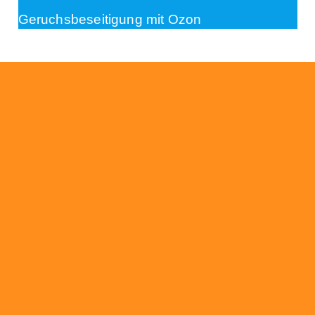
Geruchsbeseitigung mit Ozon
Beratung
Das RümpelButler-Team nimmt sich die Zeit
für eine ausführliche und kompetente
Beratung. Telefonisch und/oder bei Ihnen vor
Ort.