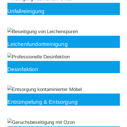
Unfallreinigung
Leichenfundortreinigung
Desinfektion
Entrümpelung & Entsorgung