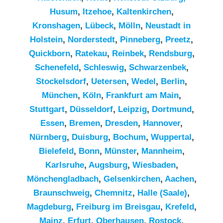
Husum
,
Itzehoe
,
Kaltenkirchen
,
Kronshagen
,
Lübeck
,
Mölln
,
Neustadt in
Holstein
,
Norderstedt
,
Pinneberg
,
Preetz
,
Quickborn
,
Ratekau
,
Reinbek
,
Rendsburg
,
Schenefeld
,
Schleswig
,
Schwarzenbek
,
Stockelsdorf
,
Uetersen
,
Wedel
,
Berlin
,
München
,
Köln
,
Frankfurt am Main
,
Stuttgart
,
Düsseldorf
,
Leipzig
,
Dortmund
,
Essen
,
Bremen
,
Dresden
,
Hannover
,
Nürnberg
,
Duisburg
,
Bochum
,
Wuppertal
,
Bielefeld
,
Bonn
,
Münster
,
Mannheim
,
Karlsruhe
,
Augsburg
,
Wiesbaden
,
Mönchengladbach
,
Gelsenkirchen
,
Aachen
,
Braunschweig
,
Chemnitz⁠
,
Halle (Saale)
,
Magdeburg
,
Freiburg im Breisgau
,
Krefeld
,
Mainz
,
Erfurt
,
Oberhausen
,
Rostock
,