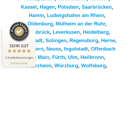
Kassel
,
Hagen
,
Potsdam
,
Saarbrücken
,
Hamm
,
Ludwigshafen am Rhein
,
Kundenbewertungen und Erfahrungen zu
RümpelButler
Oldenburg
,
Mülheim an der Ruhr
,
Osnabrück
,
Leverkusen
,
Heidelberg
,
SEHR GUT
2
Darmstadt
,
Solingen
,
Regensburg
,
Herne
,
Bewertungen von 1
SEHR GUT
Paderborn
,
Neuss
,
Ingolstadt
,
Offenbach
5,00 / 5,00
anderen Quelle
am Main
,
Fürth
,
Ulm
,
Heilbronn
,
2 Kundenbewertungen
Blick aufs ProvenExpert-Profil werfen
Authentizität
Pforzheim
,
Würzburg
,
Wolfsburg
,
Göttingen
,
Bottrop
,
Reutlingen
,
Erlangen
,
Bremerhaven
,
Koblenz
,
Bergisch
Gladbach
,
Remscheid
,
Trier
,
Recklinghausen
,
Jena
,
Moers
,
Salzgitter
,
Siegen
,
Gütersloh
,
Hildesheim
,
Hanau
,
Kaiserslautern
,
Cottbus