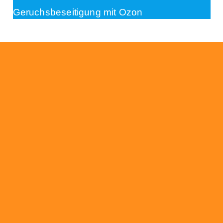
Geruchsbeseitigung mit Ozon
Beratung
Das RümpelButler-Team nimmt sich die Zeit
für eine ausführliche und kompetente
Beratung. Telefonisch und/oder bei Ihnen vor
Ort.