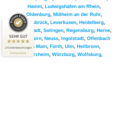
Hamm
,
Ludwigshafen am Rhein
,
Kundenbewertungen und Erfahrungen zu
Oldenburg
,
Mülheim an der Ruhr
,
RümpelButler
Osnabrück
,
Leverkusen
,
Heidelberg
,
SEHR GUT
2
Darmstadt
,
Solingen
,
Regensburg
,
Herne
,
Bewertungen von 1
SEHR GUT
Paderborn
,
Neuss
,
Ingolstadt
,
Offenbach
5,00 / 5,00
anderen Quelle
am Main
,
Fürth
,
Ulm
,
Heilbronn
,
2 Kundenbewertungen
Blick aufs ProvenExpert-Profil werfen
Authentizität
Pforzheim
,
Würzburg
,
Wolfsburg
,
Göttingen
,
Bottrop
,
Reutlingen
,
Erlangen
,
Bremerhaven
,
Koblenz
,
Bergisch
Gladbach
,
Remscheid
,
Trier
,
Recklinghausen
,
Jena
,
Moers
,
Salzgitter
,
Siegen
,
Gütersloh
,
Hildesheim
,
Hanau
,
Kaiserslautern
,
Cottbus