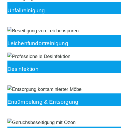
Unfallreinigung
Leichenfundortreinigung
Desinfektion
Entrümpelung & Entsorgung