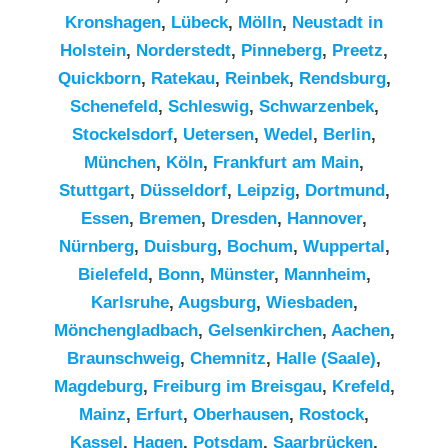
Kronshagen
,
Lübeck
,
Mölln
,
Neustadt in
Holstein
,
Norderstedt
,
Pinneberg
,
Preetz
,
Quickborn
,
Ratekau
,
Reinbek
,
Rendsburg
,
Schenefeld
,
Schleswig
,
Schwarzenbek
,
Stockelsdorf
,
Uetersen
,
Wedel
,
Berlin
,
München
,
Köln
,
Frankfurt am Main
,
Stuttgart
,
Düsseldorf
,
Leipzig
,
Dortmund
,
Essen
,
Bremen
,
Dresden
,
Hannover
,
Nürnberg
,
Duisburg
,
Bochum
,
Wuppertal
,
Bielefeld
,
Bonn
,
Münster
,
Mannheim
,
Karlsruhe
,
Augsburg
,
Wiesbaden
,
Mönchengladbach
,
Gelsenkirchen
,
Aachen
,
Braunschweig
,
Chemnitz⁠
,
Halle (Saale)
,
Magdeburg
,
Freiburg im Breisgau
,
Krefeld
,
Mainz
,
Erfurt
,
Oberhausen
,
Rostock
,
Kassel
,
Hagen
,
Potsdam
,
Saarbrücken
,