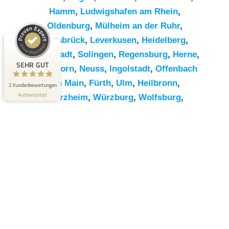
Hamm
,
Ludwigshafen am Rhein
,
Kundenbewertungen und Erfahrungen zu
Oldenburg
,
Mülheim an der Ruhr
,
RümpelButler
Osnabrück
,
Leverkusen
,
Heidelberg
,
SEHR GUT
2
Darmstadt
,
Solingen
,
Regensburg
,
Herne
,
Bewertungen von 1
SEHR GUT
Paderborn
,
Neuss
,
Ingolstadt
,
Offenbach
5,00 / 5,00
anderen Quelle
am Main
,
Fürth
,
Ulm
,
Heilbronn
,
2 Kundenbewertungen
Blick aufs ProvenExpert-Profil werfen
Authentizität
Pforzheim
,
Würzburg
,
Wolfsburg
,
Göttingen
,
Bottrop
,
Reutlingen
,
Erlangen
,
Bremerhaven
,
Koblenz
,
Bergisch
Gladbach
,
Remscheid
,
Trier
,
Recklinghausen
,
Jena
,
Moers
,
Salzgitter
,
Siegen
,
Gütersloh
,
Hildesheim
,
Hanau
,
Kaiserslautern
,
Cottbus