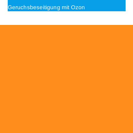
Geruchsbeseitigung mit Ozon
Beratung
Das RümpelButler-Team nimmt sich die Zeit
für eine ausführliche und kompetente
Beratung. Telefonisch und/oder bei Ihnen vor
Ort.