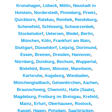
Kronshagen
,
Lübeck
,
Mölln
,
Neustadt in
Holstein
,
Norderstedt
,
Pinneberg
,
Preetz
,
Quickborn
,
Ratekau
,
Reinbek
,
Rendsburg
,
Schenefeld
,
Schleswig
,
Schwarzenbek
,
Stockelsdorf
,
Uetersen
,
Wedel
,
Berlin
,
München
,
Köln
,
Frankfurt am Main
,
Stuttgart
,
Düsseldorf
,
Leipzig
,
Dortmund
,
Essen
,
Bremen
,
Dresden
,
Hannover
,
Nürnberg
,
Duisburg
,
Bochum
,
Wuppertal
,
Bielefeld
,
Bonn
,
Münster
,
Mannheim
,
Karlsruhe
,
Augsburg
,
Wiesbaden
,
Mönchengladbach
,
Gelsenkirchen
,
Aachen
,
Braunschweig
,
Chemnitz⁠
,
Halle (Saale)
,
Magdeburg
,
Freiburg im Breisgau
,
Krefeld
,
Mainz
,
Erfurt
,
Oberhausen
,
Rostock
,
Kassel
,
Hagen
,
Potsdam
,
Saarbrücken
,