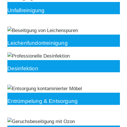
Unfallreinigung
Leichenfundortreinigung
Desinfektion
Entrümpelung & Entsorgung