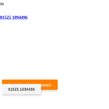
Tatortreinigung Kaltenkirchen
01525 1094496
Professionelle Reinigung nach natürlichem Tod,
Unfall, Mord oder Suizid.
Desinfektion & Reinigung
Entfernung von Blut- und Geweberesten
Schädlingsbekämpfung
Entrümpelung kontaminierter Gegenstände
Geruchsneutralisierung mit Ozon
Unverbindlich anfragen
01525 1094496
1. Anfrage