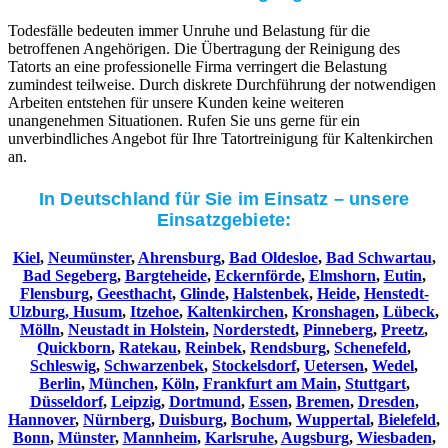
Todesfälle bedeuten immer Unruhe und Belastung für die
betroffenen Angehörigen. Die Übertragung der Reinigung des
Tatorts an eine professionelle Firma verringert die Belastung
zumindest teilweise. Durch diskrete Durchführung der notwendigen
Arbeiten entstehen für unsere Kunden keine weiteren
unangenehmen Situationen. Rufen Sie uns gerne für ein
unverbindliches Angebot für Ihre Tatortreinigung für Kaltenkirchen
an.
In Deutschland für Sie im Einsatz – unsere
Einsatzgebiete:
Kiel
,
Neumünster
,
Ahrensburg
,
Bad Oldesloe
,
Bad Schwartau
,
Bad Segeberg
,
Bargteheide
,
Eckernförde
,
Elmshorn
,
Eutin
,
Flensburg
,
Geesthacht
,
Glinde
,
Halstenbek
,
Heide
,
Henstedt-
Ulzburg,
Husum
,
Itzehoe
,
Kaltenkirchen
,
Kronshagen
,
Lübeck
,
Mölln
,
Neustadt in Holstein
,
Norderstedt
,
Pinneberg
,
Preetz
,
Quickborn
,
Ratekau
,
Reinbek
,
Rendsburg
,
Schenefeld
,
Schleswig
,
Schwarzenbek
,
Stockelsdorf
,
Uetersen
,
Wedel
,
Berlin
,
München
,
Köln
,
Frankfurt am Main
,
Stuttgart
,
Düsseldorf
,
Leipzig
,
Dortmund
,
Essen
,
Bremen
,
Dresden
,
Hannover
,
Nürnberg
,
Duisburg
,
Bochum
,
Wuppertal
,
Bielefeld
,
Bonn
,
Münster
,
Mannheim
,
Karlsruhe
,
Augsburg
,
Wiesbaden
,