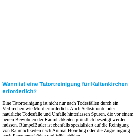
Kundenzufriedenheit
Zuverlässigkeit, Pünktlichkeit und Diskretion haben
für uns oberste Priorität. Gerne überzeugen wir Sie in
einem persönlichen Gespräch.
Transparente Preise
Unseren Service bieten wir zu fairen und transparenten
Preisen an. Gerne unterbreiten wir Ihnen ein
unverbindliches Angebot.
Wann ist eine Tatortreinigung für Kaltenkirchen
erforderlich?
Eine Tatortreinigung ist nicht nur nach Todesfällen durch ein
Verbrechen wie Mord erforderlich. Auch Selbstmorde oder
natürliche Todesfälle und Unfälle hinterlassen Spuren, die vor einem
neuen Bewohnen der Räumlichkeiten gründlich beseitigt werden
müssen. RümpelButler ist ebenfalls spezialisiert auf die Reinigung
von Räumlichkeiten nach Animal Hoarding oder die Zugreinigung
nach Personenschäden und Wildschäden.