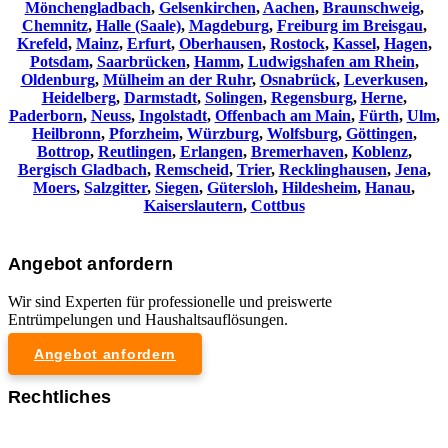
Mönchengladbach
,
Gelsenkirchen
,
Aachen
,
Braunschweig
,
Chemnitz⁠
,
Halle (Saale)
,
Magdeburg
,
Freiburg im Breisgau
,
Krefeld
,
Mainz
,
Erfurt
,
Oberhausen
,
Rostock
,
Kassel
,
Hagen
,
Potsdam
,
Saarbrücken
,
Hamm
,
Ludwigshafen am Rhein
,
Oldenburg
,
Mülheim an der Ruhr
,
Osnabrück
,
Leverkusen
,
Heidelberg
,
Darmstadt
,
Solingen
,
Regensburg
,
Herne
,
Paderborn
,
Neuss
,
Ingolstadt
,
Offenbach am Main
,
Fürth
,
Ulm
,
Heilbronn
,
Pforzheim
,
Würzburg
,
Wolfsburg
,
Göttingen
,
Bottrop
,
Reutlingen
,
Erlangen
,
Bremerhaven
,
Koblenz
,
Bergisch Gladbach
,
Remscheid
,
Trier
,
Recklinghausen
,
Jena
,
Moers
,
Salzgitter
,
Siegen
,
Gütersloh
,
Hildesheim
,
Hanau
,
Kaiserslautern
,
Cottbus
Angebot anfordern
Wir sind Experten für professionelle und preiswerte
Entrümpelungen und Haushaltsauflösungen.
Angebot anfordern
Rechtliches
Impressum