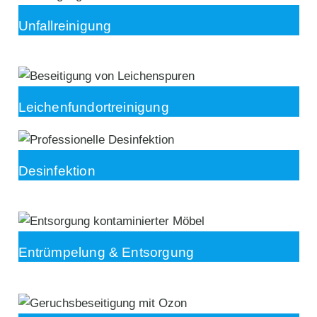
Unfallreinigung
Leichenfundortreinigung
Desinfektion
Entrümpelung & Entsorgung