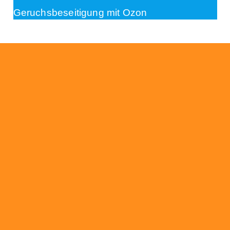
Geruchsbeseitigung mit Ozon
Beratung
Das RümpelButler-Team nimmt sich die Zeit
für eine ausführliche und kompetente
Beratung. Telefonisch und/oder bei Ihnen vor
Ort.