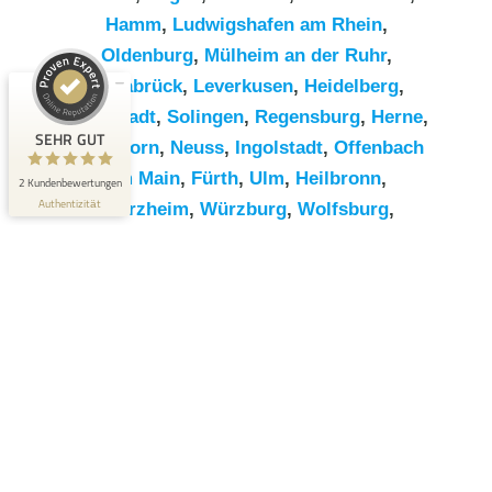
Hamm
,
Ludwigshafen am Rhein
,
Kundenbewertungen und Erfahrungen zu
Oldenburg
,
Mülheim an der Ruhr
,
RümpelButler
Osnabrück
,
Leverkusen
,
Heidelberg
,
SEHR GUT
2
Darmstadt
,
Solingen
,
Regensburg
,
Herne
,
Bewertungen von 1
SEHR GUT
Paderborn
,
Neuss
,
Ingolstadt
,
Offenbach
5,00 / 5,00
anderen Quelle
am Main
,
Fürth
,
Ulm
,
Heilbronn
,
2 Kundenbewertungen
Blick aufs ProvenExpert-Profil werfen
Authentizität
Pforzheim
,
Würzburg
,
Wolfsburg
,
Göttingen
,
Bottrop
,
Reutlingen
,
Erlangen
,
Bremerhaven
,
Koblenz
,
Bergisch
Gladbach
,
Remscheid
,
Trier
,
Recklinghausen
,
Jena
,
Moers
,
Salzgitter
,
Siegen
,
Gütersloh
,
Hildesheim
,
Hanau
,
Kaiserslautern
,
Cottbus