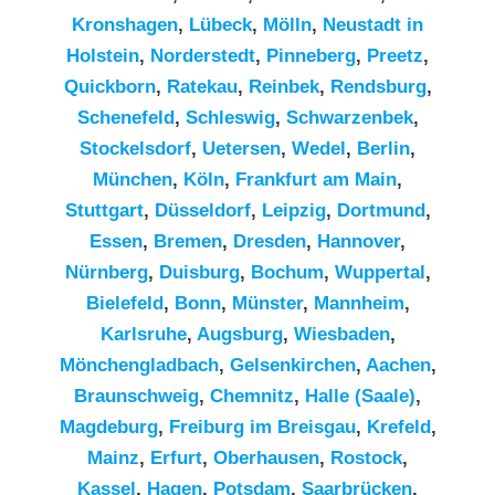
Kronshagen
,
Lübeck
,
Mölln
,
Neustadt in
Holstein
,
Norderstedt
,
Pinneberg
,
Preetz
,
Quickborn
,
Ratekau
,
Reinbek
,
Rendsburg
,
Schenefeld
,
Schleswig
,
Schwarzenbek
,
Stockelsdorf
,
Uetersen
,
Wedel
,
Berlin
,
München
,
Köln
,
Frankfurt am Main
,
Stuttgart
,
Düsseldorf
,
Leipzig
,
Dortmund
,
Essen
,
Bremen
,
Dresden
,
Hannover
,
Nürnberg
,
Duisburg
,
Bochum
,
Wuppertal
,
Bielefeld
,
Bonn
,
Münster
,
Mannheim
,
Karlsruhe
,
Augsburg
,
Wiesbaden
,
Mönchengladbach
,
Gelsenkirchen
,
Aachen
,
Braunschweig
,
Chemnitz⁠
,
Halle (Saale)
,
Magdeburg
,
Freiburg im Breisgau
,
Krefeld
,
Mainz
,
Erfurt
,
Oberhausen
,
Rostock
,
Kassel
,
Hagen
,
Potsdam
,
Saarbrücken
,