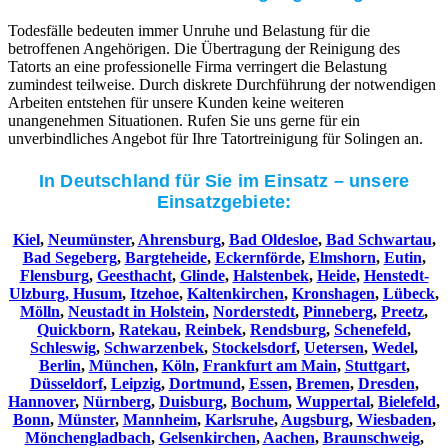
Todesfälle bedeuten immer Unruhe und Belastung für die
betroffenen Angehörigen. Die Übertragung der Reinigung des
Tatorts an eine professionelle Firma verringert die Belastung
zumindest teilweise. Durch diskrete Durchführung der notwendigen
Arbeiten entstehen für unsere Kunden keine weiteren
unangenehmen Situationen. Rufen Sie uns gerne für ein
unverbindliches Angebot für Ihre Tatortreinigung für Solingen an.
In Deutschland für Sie im Einsatz – unsere
Einsatzgebiete:
Kiel
,
Neumünster
,
Ahrensburg
,
Bad Oldesloe
,
Bad Schwartau
,
Bad Segeberg
,
Bargteheide
,
Eckernförde
,
Elmshorn
,
Eutin
,
Flensburg
,
Geesthacht
,
Glinde
,
Halstenbek
,
Heide
,
Henstedt-
Ulzburg,
Husum
,
Itzehoe
,
Kaltenkirchen
,
Kronshagen
,
Lübeck
,
Mölln
,
Neustadt in Holstein
,
Norderstedt
,
Pinneberg
,
Preetz
,
Quickborn
,
Ratekau
,
Reinbek
,
Rendsburg
,
Schenefeld
,
Schleswig
,
Schwarzenbek
,
Stockelsdorf
,
Uetersen
,
Wedel
,
Berlin
,
München
,
Köln
,
Frankfurt am Main
,
Stuttgart
,
Düsseldorf
,
Leipzig
,
Dortmund
,
Essen
,
Bremen
,
Dresden
,
Hannover
,
Nürnberg
,
Duisburg
,
Bochum
,
Wuppertal
,
Bielefeld
,
Bonn
,
Münster
,
Mannheim
,
Karlsruhe
,
Augsburg
,
Wiesbaden
,
Mönchengladbach
,
Gelsenkirchen
,
Aachen
,
Braunschweig
,