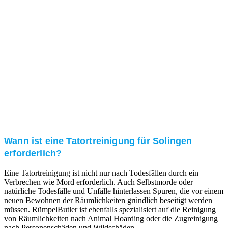
Kundenzufriedenheit
Zuverlässigkeit, Pünktlichkeit und Diskretion haben
für uns oberste Priorität. Gerne überzeugen wir Sie in
einem persönlichen Gespräch.
Transparente Preise
Unseren Service bieten wir zu fairen und transparenten
Preisen an. Gerne unterbreiten wir Ihnen ein
unverbindliches Angebot.
Wann ist eine Tatortreinigung für Solingen
erforderlich?
Eine Tatortreinigung ist nicht nur nach Todesfällen durch ein
Verbrechen wie Mord erforderlich. Auch Selbstmorde oder
natürliche Todesfälle und Unfälle hinterlassen Spuren, die vor einem
neuen Bewohnen der Räumlichkeiten gründlich beseitigt werden
müssen. RümpelButler ist ebenfalls spezialisiert auf die Reinigung
von Räumlichkeiten nach Animal Hoarding oder die Zugreinigung
nach Personenschäden und Wildschäden.