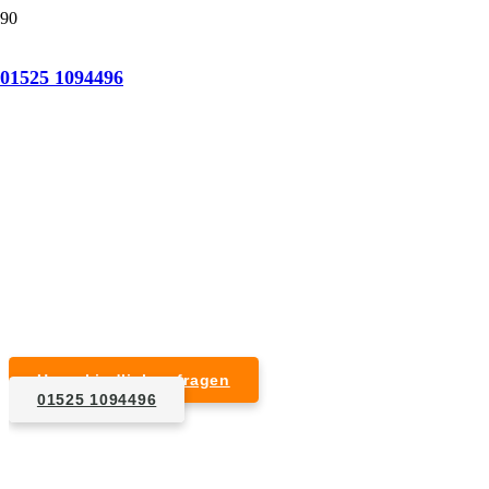
Tatortreinigung Solingen
01525 1094496
Professionelle Reinigung nach natürlichem Tod,
Unfall, Mord oder Suizid.
Desinfektion & Reinigung
Entfernung von Blut- und Geweberesten
Schädlingsbekämpfung
Entrümpelung kontaminierter Gegenstände
Geruchsneutralisierung mit Ozon
Unverbindlich anfragen
01525 1094496
1. Anfrage