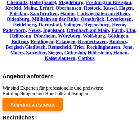
Chemnitz⁠
,
Halle (Saale)
,
Magdeburg
,
Freiburg im Breisgau
,
Krefeld
,
Mainz
,
Erfurt
,
Oberhausen
,
Rostock
,
Kassel
,
Hagen
,
Potsdam
,
Saarbrücken
,
Hamm
,
Ludwigshafen am Rhein
,
Oldenburg
,
Mülheim an der Ruhr
,
Osnabrück
,
Leverkusen
,
Heidelberg
,
Darmstadt
,
Solingen
,
Regensburg
,
Herne
,
Paderborn
,
Neuss
,
Ingolstadt
,
Offenbach am Main
,
Fürth
,
Ulm
,
Heilbronn
,
Pforzheim
,
Würzburg
,
Wolfsburg
,
Göttingen
,
Bottrop
,
Reutlingen
,
Erlangen
,
Bremerhaven
,
Koblenz
,
Bergisch Gladbach
,
Remscheid
,
Trier
,
Recklinghausen
,
Jena
,
Moers
,
Salzgitter
,
Siegen
,
Gütersloh
,
Hildesheim
,
Hanau
,
Kaiserslautern
,
Cottbus
Angebot anfordern
Wir sind Experten für professionelle und preiswerte
Entrümpelungen und Haushaltsauflösungen.
Angebot anfordern
Rechtliches
Impressum
Datenschutzerklärung