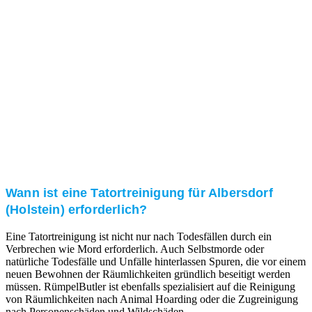
Kundenzufriedenheit
Zuverlässigkeit, Pünktlichkeit und Diskretion haben
für uns oberste Priorität. Gerne überzeugen wir Sie in
einem persönlichen Gespräch.
Transparente Preise
Unseren Service bieten wir zu fairen und transparenten
Preisen an. Gerne unterbreiten wir Ihnen ein
unverbindliches Angebot.
Wann ist eine Tatortreinigung für Albersdorf
(Holstein) erforderlich?
Eine Tatortreinigung ist nicht nur nach Todesfällen durch ein
Verbrechen wie Mord erforderlich. Auch Selbstmorde oder
natürliche Todesfälle und Unfälle hinterlassen Spuren, die vor einem
neuen Bewohnen der Räumlichkeiten gründlich beseitigt werden
müssen. RümpelButler ist ebenfalls spezialisiert auf die Reinigung
von Räumlichkeiten nach Animal Hoarding oder die Zugreinigung
nach Personenschäden und Wildschäden.