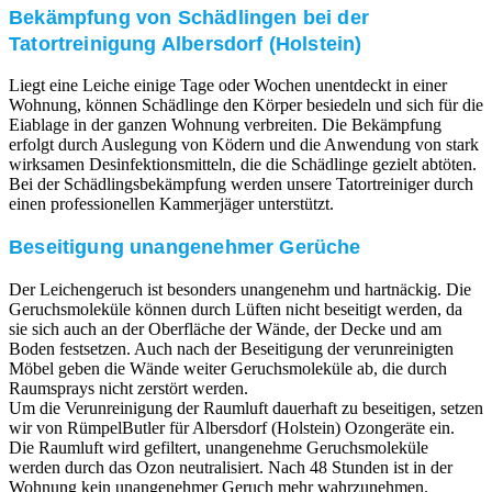
Bekämpfung von Schädlingen bei der
Tatortreinigung Albersdorf (Holstein)
Liegt eine Leiche einige Tage oder Wochen unentdeckt in einer
Wohnung, können Schädlinge den Körper besiedeln und sich für die
Eiablage in der ganzen Wohnung verbreiten. Die Bekämpfung
erfolgt durch Auslegung von Ködern und die Anwendung von stark
wirksamen Desinfektionsmitteln, die die Schädlinge gezielt abtöten.
Bei der Schädlingsbekämpfung werden unsere Tatortreiniger durch
einen professionellen Kammerjäger unterstützt.
Beseitigung unangenehmer Gerüche
Der Leichengeruch ist besonders unangenehm und hartnäckig. Die
Geruchsmoleküle können durch Lüften nicht beseitigt werden, da
sie sich auch an der Oberfläche der Wände, der Decke und am
Boden festsetzen. Auch nach der Beseitigung der verunreinigten
Möbel geben die Wände weiter Geruchsmoleküle ab, die durch
Raumsprays nicht zerstört werden.
Um die Verunreinigung der Raumluft dauerhaft zu beseitigen, setzen
wir von RümpelButler für Albersdorf (Holstein) Ozongeräte ein.
Die Raumluft wird gefiltert, unangenehme Geruchsmoleküle
werden durch das Ozon neutralisiert. Nach 48 Stunden ist in der
Wohnung kein unangenehmer Geruch mehr wahrzunehmen.