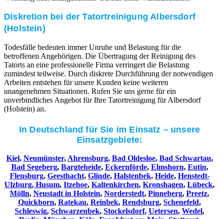
Diskretion bei der Tatortreinigung Albersdorf
(Holstein)
Todesfälle bedeuten immer Unruhe und Belastung für die
betroffenen Angehörigen. Die Übertragung der Reinigung des
Tatorts an eine professionelle Firma verringert die Belastung
zumindest teilweise. Durch diskrete Durchführung der notwendigen
Arbeiten entstehen für unsere Kunden keine weiteren
unangenehmen Situationen. Rufen Sie uns gerne für ein
unverbindliches Angebot für Ihre Tatortreinigung für Albersdorf
(Holstein) an.
In Deutschland für Sie im Einsatz – unsere
Einsatzgebiete:
Kiel
,
Neumünster
,
Ahrensburg
,
Bad Oldesloe
,
Bad Schwartau
,
Bad Segeberg
,
Bargteheide
,
Eckernförde
,
Elmshorn
,
Eutin
,
Flensburg
,
Geesthacht
,
Glinde
,
Halstenbek
,
Heide
,
Henstedt-
Ulzburg,
Husum
,
Itzehoe
,
Kaltenkirchen
,
Kronshagen
,
Lübeck
,
Mölln
,
Neustadt in Holstein
,
Norderstedt
,
Pinneberg
,
Preetz
,
Quickborn
,
Ratekau
,
Reinbek
,
Rendsburg
,
Schenefeld
,
Schleswig
,
Schwarzenbek
,
Stockelsdorf
,
Uetersen
,
Wedel
,