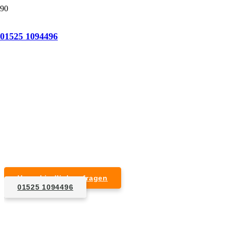
Tatortreinigung Albersdorf (Holstein)
01525 1094496
Professionelle Reinigung nach natürlichem Tod,
Unfall, Mord oder Suizid.
Desinfektion & Reinigung
Entfernung von Blut- und Geweberesten
Schädlingsbekämpfung
Entrümpelung kontaminierter Gegenstände
Geruchsneutralisierung mit Ozon
Unverbindlich anfragen
01525 1094496
1. Anfrage