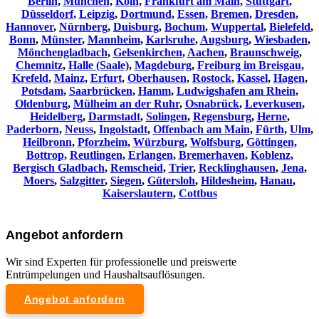
Berlin
,
München
,
Köln
,
Frankfurt am Main
,
Stuttgart
,
Düsseldorf
,
Leipzig
,
Dortmund
,
Essen
,
Bremen
,
Dresden
,
Hannover
,
Nürnberg
,
Duisburg
,
Bochum
,
Wuppertal
,
Bielefeld
,
Bonn
,
Münster
,
Mannheim
,
Karlsruhe
,
Augsburg
,
Wiesbaden
,
Mönchengladbach
,
Gelsenkirchen
,
Aachen
,
Braunschweig
,
Chemnitz⁠
,
Halle (Saale)
,
Magdeburg
,
Freiburg im Breisgau
,
Krefeld
,
Mainz
,
Erfurt
,
Oberhausen
,
Rostock
,
Kassel
,
Hagen
,
Potsdam
,
Saarbrücken
,
Hamm
,
Ludwigshafen am Rhein
,
Oldenburg
,
Mülheim an der Ruhr
,
Osnabrück
,
Leverkusen
,
Heidelberg
,
Darmstadt
,
Solingen
,
Regensburg
,
Herne
,
Paderborn
,
Neuss
,
Ingolstadt
,
Offenbach am Main
,
Fürth
,
Ulm
,
Heilbronn
,
Pforzheim
,
Würzburg
,
Wolfsburg
,
Göttingen
,
Bottrop
,
Reutlingen
,
Erlangen
,
Bremerhaven
,
Koblenz
,
Bergisch Gladbach
,
Remscheid
,
Trier
,
Recklinghausen
,
Jena
,
Moers
,
Salzgitter
,
Siegen
,
Gütersloh
,
Hildesheim
,
Hanau
,
Kaiserslautern
,
Cottbus
Angebot anfordern
Wir sind Experten für professionelle und preiswerte
Entrümpelungen und Haushaltsauflösungen.
Angebot anfordern