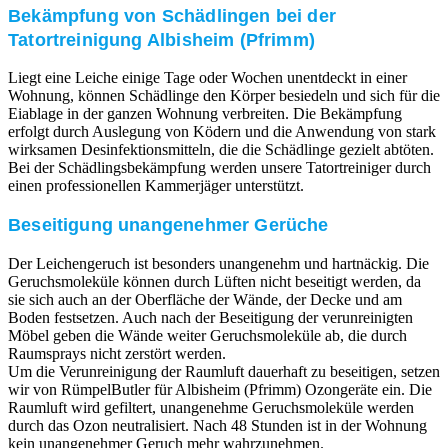
Bekämpfung von Schädlingen bei der
Tatortreinigung Albisheim (Pfrimm)
Liegt eine Leiche einige Tage oder Wochen unentdeckt in einer
Wohnung, können Schädlinge den Körper besiedeln und sich für die
Eiablage in der ganzen Wohnung verbreiten. Die Bekämpfung
erfolgt durch Auslegung von Ködern und die Anwendung von stark
wirksamen Desinfektionsmitteln, die die Schädlinge gezielt abtöten.
Bei der Schädlingsbekämpfung werden unsere Tatortreiniger durch
einen professionellen Kammerjäger unterstützt.
Beseitigung unangenehmer Gerüche
Der Leichengeruch ist besonders unangenehm und hartnäckig. Die
Geruchsmoleküle können durch Lüften nicht beseitigt werden, da
sie sich auch an der Oberfläche der Wände, der Decke und am
Boden festsetzen. Auch nach der Beseitigung der verunreinigten
Möbel geben die Wände weiter Geruchsmoleküle ab, die durch
Raumsprays nicht zerstört werden.
Um die Verunreinigung der Raumluft dauerhaft zu beseitigen, setzen
wir von RümpelButler für Albisheim (Pfrimm) Ozongeräte ein. Die
Raumluft wird gefiltert, unangenehme Geruchsmoleküle werden
durch das Ozon neutralisiert. Nach 48 Stunden ist in der Wohnung
kein unangenehmer Geruch mehr wahrzunehmen.