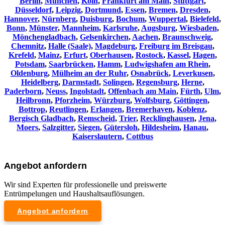
Berlin
,
München
,
Köln
,
Frankfurt am Main
,
Stuttgart
,
Düsseldorf
,
Leipzig
,
Dortmund
,
Essen
,
Bremen
,
Dresden
,
Hannover
,
Nürnberg
,
Duisburg
,
Bochum
,
Wuppertal
,
Bielefeld
,
Bonn
,
Münster
,
Mannheim
,
Karlsruhe
,
Augsburg
,
Wiesbaden
,
Mönchengladbach
,
Gelsenkirchen
,
Aachen
,
Braunschweig
,
Chemnitz⁠
,
Halle (Saale)
,
Magdeburg
,
Freiburg im Breisgau
,
Krefeld
,
Mainz
,
Erfurt
,
Oberhausen
,
Rostock
,
Kassel
,
Hagen
,
Potsdam
,
Saarbrücken
,
Hamm
,
Ludwigshafen am Rhein
,
Oldenburg
,
Mülheim an der Ruhr
,
Osnabrück
,
Leverkusen
,
Heidelberg
,
Darmstadt
,
Solingen
,
Regensburg
,
Herne
,
Paderborn
,
Neuss
,
Ingolstadt
,
Offenbach am Main
,
Fürth
,
Ulm
,
Heilbronn
,
Pforzheim
,
Würzburg
,
Wolfsburg
,
Göttingen
,
Bottrop
,
Reutlingen
,
Erlangen
,
Bremerhaven
,
Koblenz
,
Bergisch Gladbach
,
Remscheid
,
Trier
,
Recklinghausen
,
Jena
,
Moers
,
Salzgitter
,
Siegen
,
Gütersloh
,
Hildesheim
,
Hanau
,
Kaiserslautern
,
Cottbus
Angebot anfordern
Wir sind Experten für professionelle und preiswerte
Entrümpelungen und Haushaltsauflösungen.
Angebot anfordern