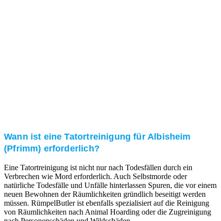
Kundenzufriedenheit
Zuverlässigkeit, Pünktlichkeit und Diskretion haben
für uns oberste Priorität. Gerne überzeugen wir Sie in
einem persönlichen Gespräch.
Transparente Preise
Unseren Service bieten wir zu fairen und transparenten
Preisen an. Gerne unterbreiten wir Ihnen ein
unverbindliches Angebot.
Wann ist eine Tatortreinigung für Albisheim
(Pfrimm) erforderlich?
Eine Tatortreinigung ist nicht nur nach Todesfällen durch ein
Verbrechen wie Mord erforderlich. Auch Selbstmorde oder
natürliche Todesfälle und Unfälle hinterlassen Spuren, die vor einem
neuen Bewohnen der Räumlichkeiten gründlich beseitigt werden
müssen. RümpelButler ist ebenfalls spezialisiert auf die Reinigung
von Räumlichkeiten nach Animal Hoarding oder die Zugreinigung
nach Personenschäden und Wildschäden.