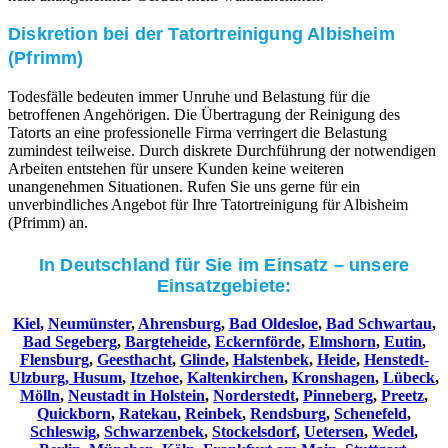
Diskretion bei der Tatortreinigung Albisheim
(Pfrimm)
Todesfälle bedeuten immer Unruhe und Belastung für die
betroffenen Angehörigen. Die Übertragung der Reinigung des
Tatorts an eine professionelle Firma verringert die Belastung
zumindest teilweise. Durch diskrete Durchführung der notwendigen
Arbeiten entstehen für unsere Kunden keine weiteren
unangenehmen Situationen. Rufen Sie uns gerne für ein
unverbindliches Angebot für Ihre Tatortreinigung für Albisheim
(Pfrimm) an.
In Deutschland für Sie im Einsatz – unsere
Einsatzgebiete:
Kiel
,
Neumünster
,
Ahrensburg
,
Bad Oldesloe
,
Bad Schwartau
,
Bad Segeberg
,
Bargteheide
,
Eckernförde
,
Elmshorn
,
Eutin
,
Flensburg
,
Geesthacht
,
Glinde
,
Halstenbek
,
Heide
,
Henstedt-
Ulzburg,
Husum
,
Itzehoe
,
Kaltenkirchen
,
Kronshagen
,
Lübeck
,
Mölln
,
Neustadt in Holstein
,
Norderstedt
,
Pinneberg
,
Preetz
,
Quickborn
,
Ratekau
,
Reinbek
,
Rendsburg
,
Schenefeld
,
Schleswig
,
Schwarzenbek
,
Stockelsdorf
,
Uetersen
,
Wedel
,