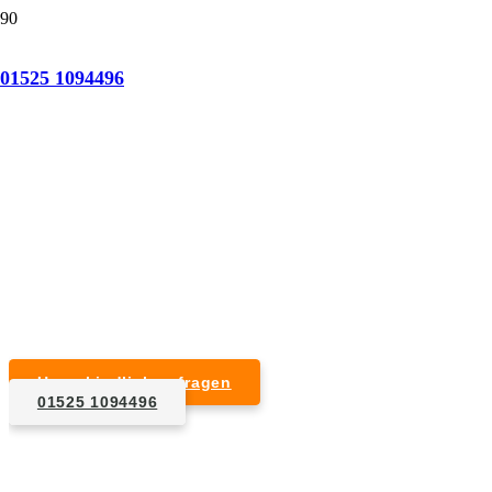
Tatortreinigung Albisheim (Pfrimm)
01525 1094496
Professionelle Reinigung nach natürlichem Tod,
Unfall, Mord oder Suizid.
Desinfektion & Reinigung
Entfernung von Blut- und Geweberesten
Schädlingsbekämpfung
Entrümpelung kontaminierter Gegenstände
Geruchsneutralisierung mit Ozon
Unverbindlich anfragen
01525 1094496
1. Anfrage