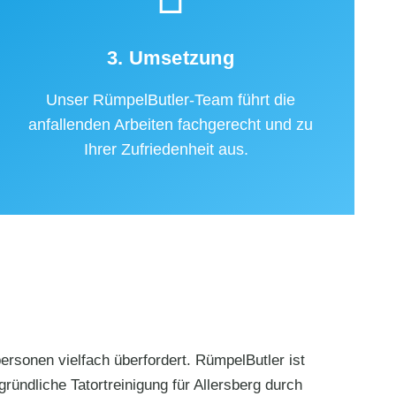
3. Umsetzung
Unser RümpelButler-Team führt die
anfallenden Arbeiten fachgerecht und zu
Ihrer Zufriedenheit aus.
rsonen vielfach überfordert. RümpelButler ist
ründliche Tatortreinigung für Allersberg durch