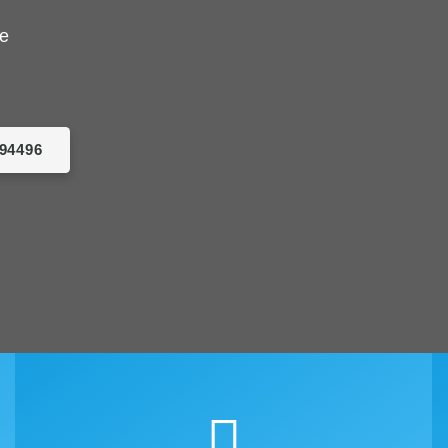
de
094496