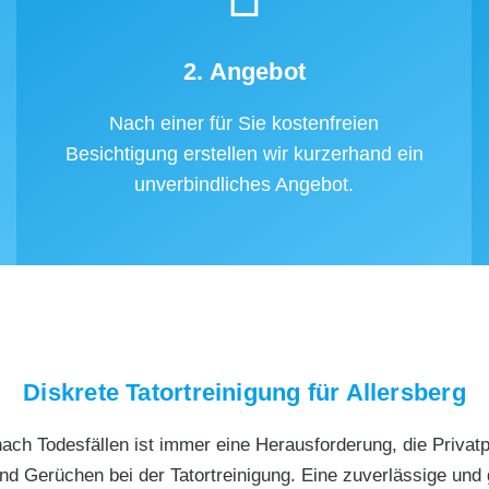
2. Angebot
Nach einer für Sie kostenfreien
Besichtigung erstellen wir kurzerhand ein
unverbindliches Angebot.
Diskrete Tatortreinigung für Allersberg
ch Todesfällen ist immer eine Herausforderung, die Privatpe
und Gerüchen bei der Tatortreinigung. Eine zuverlässige und g