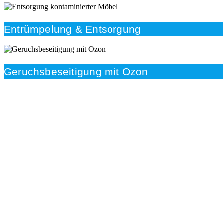
Entrümpelung & Entsorgung
Geruchsbeseitigung mit Ozon
Beratung
Das RümpelButler-Team nimmt sich die Zeit für eine
ausführliche und kompetente Beratung. Telefonisch
und/oder bei Ihnen vor Ort.
Kundenzufriedenheit
Zuverlässigkeit, Pünktlichkeit und Diskretion haben für
uns oberste Priorität. Gerne überzeugen wir Sie in
einem persönlichen Gespräch.