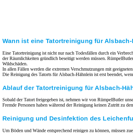
Transparente Preise
Unseren Service bieten wir zu fairen und transparenten
Preisen an. Gerne unterbreiten wir Ihnen ein
unverbindliches Angebot.
Wann ist eine Tatortreinigung für Alsbach-
Eine Tatortreinigung ist nicht nur nach Todesfällen durch ein Verbr
der Räumlichkeiten gründlich beseitigt werden müssen. RümpelButler
Wildschäden.
In allen Fällen werden die extremen Verschmutzungen mit geeigneten
Die Reinigung des Tatorts für Alsbach-Hähnlein ist erst beendet, we
Ablauf der Tatortreinigung für Alsbach-Hä
Sobald der Tatort freigegeben ist, nehmen wir von RümpelButler unsere
Fremde Personen haben während der Reinigung keinen Zutritt zu dem T
Reinigung und Desinfektion des Leichenf
Um Böden und Wände entsprechend reinigen zu können, müssen zuerst