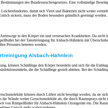
n Bestimmungen des Bundesseuchengesetzes. Eine vollständige Beseit
Leichenfundortes, damit sich Viren und Bakterien nicht weiter vermehr
strich sickern, muss der Boden besonders gründlich gereinigt werden. 
 Atemwege in den Körper ein und verursachen Krankheiten. Da nicht im
RümpelButler bei der Tatortreinigung für Alsbach-Hähnlein mit Übers
llen Personen betreten werden.
rtreinigung Alsbach-Hähnlein
ung, können Schädlinge den Körper besiedeln und sich für die Eiabla
ktionsmitteln, die die Schädlinge gezielt abtöten. Bei der Schädlin
ruchsmoleküle können durch Lüften nicht beseitigt werden, da sie si
en die Wände weiter Geruchsmoleküle ab, die durch Raumsprays nicht z
n wir von RümpelButler für Alsbach-Hähnlein Ozongeräte ein. Die Rau
ngenehmer Geruch mehr wahrzunehmen.