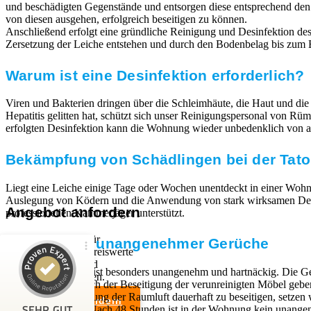
und beschädigten Gegenstände und entsorgen diese entsprechend de
von diesen ausgehen, erfolgreich beseitigen zu können.
Anschließend erfolgt eine gründliche Reinigung und Desinfektion des 
Zersetzung der Leiche entstehen und durch den Bodenbelag bis zum E
Warum ist eine Desinfektion erforderlich?
Viren und Bakterien dringen über die Schleimhäute, die Haut und die
Hepatitis gelitten hat, schützt sich unser Reinigungspersonal von 
erfolgten Desinfektion kann die Wohnung wieder unbedenklich von a
Bekämpfung von Schädlingen bei der Tato
Liegt eine Leiche einige Tage oder Wochen unentdeckt in einer Wohn
Auslegung von Ködern und die Anwendung von stark wirksamen Desinfe
Angebot anfordern
professionellen Kammerjäger unterstützt.
Wir sind Experten für
Beseitigung unangenehmer Gerüche
professionelle und preiswerte
Entrümpelungen und
Kundenbewertungen und Erfahrungen zu
Der Leichengeruch ist besonders unangenehm und hartnäckig. Die Ge
Haushaltsauflösungen.
RümpelButler
festsetzen. Auch nach der Beseitigung der verunreinigten Möbel geb
Um die Verunreinigung der Raumluft dauerhaft zu beseitigen, setze
Angebot anfordern
SEHR GUT
Ozon neutralisiert. Nach 48 Stunden ist in der Wohnung kein una