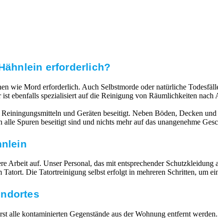
Hähnlein erforderlich?
echen wie Mord erforderlich. Auch Selbstmorde oder natürliche Todesfä
 ist ebenfalls spezialisiert auf die Reinigung von Räumlichkeiten na
 Reiningungsmitteln und Geräten beseitigt. Neben Böden, Decken und 
nn alle Spuren beseitigt sind und nichts mehr auf das unangenehme Ges
hnlein
 Arbeit auf. Unser Personal, das mit entsprechender Schutzkleidung ausg
atort. Die Tatortreinigung selbst erfolgt in mehreren Schritten, um e
undortes
 alle kontaminierten Gegenstände aus der Wohnung entfernt werden. V