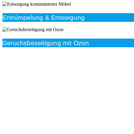
Entrümpelung & Entsorgung
Geruchsbeseitigung mit Ozon
Beratung
Das RümpelButler-Team nimmt sich die Zeit für eine
ausführliche und kompetente Beratung. Telefonisch
und/oder bei Ihnen vor Ort.
Kundenzufriedenheit
Zuverlässigkeit, Pünktlichkeit und Diskretion haben für
uns oberste Priorität. Gerne überzeugen wir Sie in
einem persönlichen Gespräch.