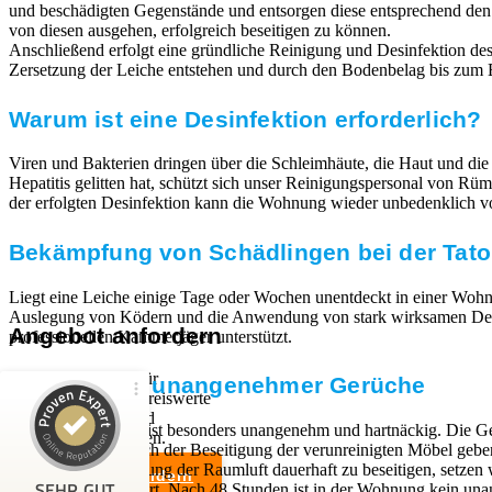
und beschädigten Gegenstände und entsorgen diese entsprechend de
von diesen ausgehen, erfolgreich beseitigen zu können.
Anschließend erfolgt eine gründliche Reinigung und Desinfektion des 
Zersetzung der Leiche entstehen und durch den Bodenbelag bis zum E
Warum ist eine Desinfektion erforderlich?
Viren und Bakterien dringen über die Schleimhäute, die Haut und die
Hepatitis gelitten hat, schützt sich unser Reinigungspersonal von 
der erfolgten Desinfektion kann die Wohnung wieder unbedenklich vo
Bekämpfung von Schädlingen bei der Tator
Liegt eine Leiche einige Tage oder Wochen unentdeckt in einer Wohn
Auslegung von Ködern und die Anwendung von stark wirksamen Desinfe
Angebot anfordern
professionellen Kammerjäger unterstützt.
Wir sind Experten für
Beseitigung unangenehmer Gerüche
professionelle und preiswerte
Entrümpelungen und
Kundenbewertungen und Erfahrungen zu
Der Leichengeruch ist besonders unangenehm und hartnäckig. Die Ge
Haushaltsauflösungen.
RümpelButler
festsetzen. Auch nach der Beseitigung der verunreinigten Möbel geb
Um die Verunreinigung der Raumluft dauerhaft zu beseitigen, setzen
Angebot anfordern
SEHR GUT
das Ozon neutralisiert. Nach 48 Stunden ist in der Wohnung kein 