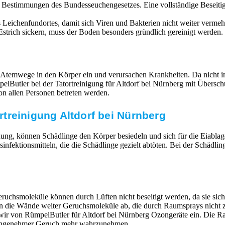
n Bestimmungen des Bundesseuchengesetzes. Eine vollständige Beseit
Leichenfundortes, damit sich Viren und Bakterien nicht weiter vermehr
strich sickern, muss der Boden besonders gründlich gereinigt werden. 
 Atemwege in den Körper ein und verursachen Krankheiten. Da nicht im
RümpelButler bei der Tatortreinigung für Altdorf bei Nürnberg mit Üb
n allen Personen betreten werden.
treinigung Altdorf bei Nürnberg
ung, können Schädlinge den Körper besiedeln und sich für die Eiabla
ktionsmitteln, die die Schädlinge gezielt abtöten. Bei der Schädlin
ruchsmoleküle können durch Lüften nicht beseitigt werden, da sie si
en die Wände weiter Geruchsmoleküle ab, die durch Raumsprays nicht z
 wir von RümpelButler für Altdorf bei Nürnberg Ozongeräte ein. Die 
unangenehmer Geruch mehr wahrzunehmen.