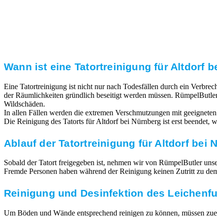
Transparente Preise
Unseren Service bieten wir zu fairen und transparenten
Preisen an. Gerne unterbreiten wir Ihnen ein
unverbindliches Angebot.
Wann ist eine Tatortreinigung für Altdorf b
Eine Tatortreinigung ist nicht nur nach Todesfällen durch ein Verbr
der Räumlichkeiten gründlich beseitigt werden müssen. RümpelButler
Wildschäden.
In allen Fällen werden die extremen Verschmutzungen mit geeigneten
Die Reinigung des Tatorts für Altdorf bei Nürnberg ist erst beendet,
Ablauf der Tatortreinigung für Altdorf bei
Sobald der Tatort freigegeben ist, nehmen wir von RümpelButler unsere
Fremde Personen haben während der Reinigung keinen Zutritt zu dem T
Reinigung und Desinfektion des Leichenf
Um Böden und Wände entsprechend reinigen zu können, müssen zuerst