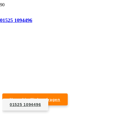
Tatortreinigung Altenbamberg
01525 1094496
Professionelle Reinigung nach natürlichem Tod,
Unfall, Mord oder Suizid.
Desinfektion & Reinigung
Entfernung von Blut- und Geweberesten
Schädlingsbekämpfung
Entrümpelung kontaminierter Gegenstände
Geruchsneutralisierung mit Ozon
Unverbindlich anfragen
01525 1094496
1. Anfrage