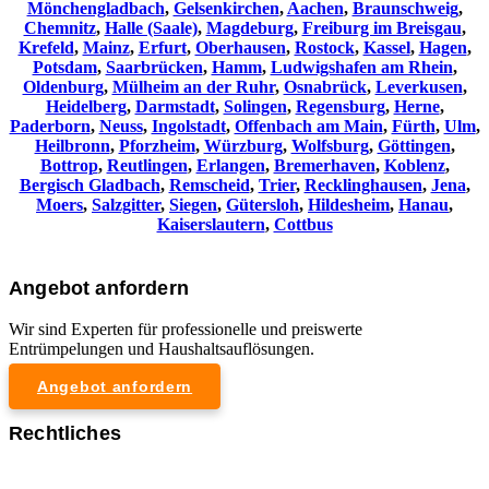
Mönchengladbach
,
Gelsenkirchen
,
Aachen
,
Braunschweig
,
Chemnitz⁠
,
Halle (Saale)
,
Magdeburg
,
Freiburg im Breisgau
,
Krefeld
,
Mainz
,
Erfurt
,
Oberhausen
,
Rostock
,
Kassel
,
Hagen
,
Potsdam
,
Saarbrücken
,
Hamm
,
Ludwigshafen am Rhein
,
Oldenburg
,
Mülheim an der Ruhr
,
Osnabrück
,
Leverkusen
,
Heidelberg
,
Darmstadt
,
Solingen
,
Regensburg
,
Herne
,
Paderborn
,
Neuss
,
Ingolstadt
,
Offenbach am Main
,
Fürth
,
Ulm
,
Heilbronn
,
Pforzheim
,
Würzburg
,
Wolfsburg
,
Göttingen
,
Bottrop
,
Reutlingen
,
Erlangen
,
Bremerhaven
,
Koblenz
,
Bergisch Gladbach
,
Remscheid
,
Trier
,
Recklinghausen
,
Jena
,
Moers
,
Salzgitter
,
Siegen
,
Gütersloh
,
Hildesheim
,
Hanau
,
Kaiserslautern
,
Cottbus
Angebot anfordern
Wir sind Experten für professionelle und preiswerte
Entrümpelungen und Haushaltsauflösungen.
Angebot anfordern
Rechtliches
Impressum