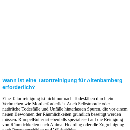
Kundenzufriedenheit
Zuverlässigkeit, Pünktlichkeit und Diskretion haben
für uns oberste Priorität. Gerne überzeugen wir Sie in
einem persönlichen Gespräch.
Transparente Preise
Unseren Service bieten wir zu fairen und transparenten
Preisen an. Gerne unterbreiten wir Ihnen ein
unverbindliches Angebot.
Wann ist eine Tatortreinigung für Altenbamberg
erforderlich?
Eine Tatortreinigung ist nicht nur nach Todesfällen durch ein
Verbrechen wie Mord erforderlich. Auch Selbstmorde oder
natürliche Todesfälle und Unfälle hinterlassen Spuren, die vor einem
neuen Bewohnen der Räumlichkeiten gründlich beseitigt werden
müssen. RümpelButler ist ebenfalls spezialisiert auf die Reinigung
von Räumlichkeiten nach Animal Hoarding oder die Zugreinigung
nach Personenschäden und Wildschäden.