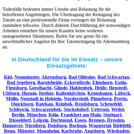
Todesfälle bedeuten immer Unruhe und Belastung für die
betroffenen Angehörigen. Die Übertragung der Reinigung des
Tatorts an eine professionelle Firma verringert die Belastung
zumindest teilweise. Durch diskrete Durchführung der notwendigen
Arbeiten entstehen für unsere Kunden keine weiteren
unangenehmen Situationen. Rufen Sie uns gerne für ein
unverbindliches Angebot für Ihre Tatortreinigung für Altenbamberg
an.
In Deutschland für Sie im Einsatz – unsere
Einsatzgebiete:
Kiel
,
Neumünster
,
Ahrensburg
,
Bad Oldesloe
,
Bad Schwartau
,
Bad Segeberg
,
Bargteheide
,
Eckernförde
,
Elmshorn
,
Eutin
,
Flensburg
,
Geesthacht
,
Glinde
,
Halstenbek
,
Heide
,
Henstedt-
Ulzburg,
Husum
,
Itzehoe
,
Kaltenkirchen
,
Kronshagen
,
Lübeck
,
Mölln
,
Neustadt in Holstein
,
Norderstedt
,
Pinneberg
,
Preetz
,
Quickborn
,
Ratekau
,
Reinbek
,
Rendsburg
,
Schenefeld
,
Schleswig
,
Schwarzenbek
,
Stockelsdorf
,
Uetersen
,
Wedel
,
Berlin
,
München
,
Köln
,
Frankfurt am Main
,
Stuttgart
,
Düsseldorf
,
Leipzig
,
Dortmund
,
Essen
,
Bremen
,
Dresden
,
Hannover
,
Nürnberg
,
Duisburg
,
Bochum
,
Wuppertal
,
Bielefeld
,
Bonn
,
Münster
,
Mannheim
,
Karlsruhe
,
Augsburg
,
Wiesbaden
,