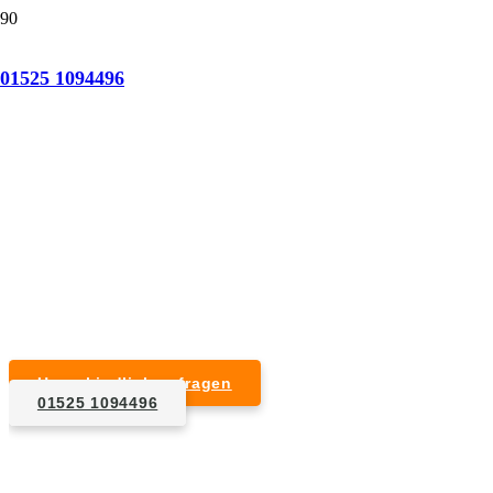
Tatortreinigung Altenbeken
01525 1094496
Professionelle Reinigung nach natürlichem Tod,
Unfall, Mord oder Suizid.
Desinfektion & Reinigung
Entfernung von Blut- und Geweberesten
Schädlingsbekämpfung
Entrümpelung kontaminierter Gegenstände
Geruchsneutralisierung mit Ozon
Unverbindlich anfragen
01525 1094496
1. Anfrage