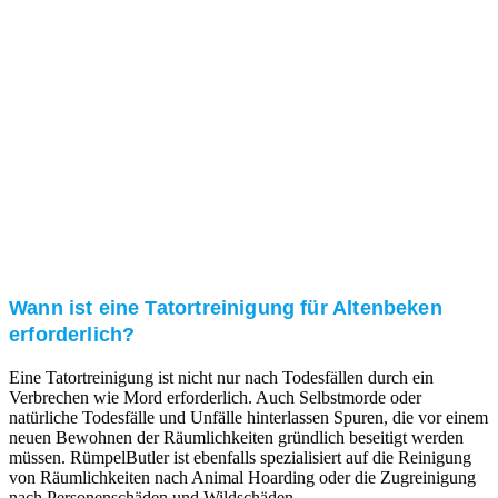
Kundenzufriedenheit
Zuverlässigkeit, Pünktlichkeit und Diskretion haben
für uns oberste Priorität. Gerne überzeugen wir Sie in
einem persönlichen Gespräch.
Transparente Preise
Unseren Service bieten wir zu fairen und transparenten
Preisen an. Gerne unterbreiten wir Ihnen ein
unverbindliches Angebot.
Wann ist eine Tatortreinigung für Altenbeken
erforderlich?
Eine Tatortreinigung ist nicht nur nach Todesfällen durch ein
Verbrechen wie Mord erforderlich. Auch Selbstmorde oder
natürliche Todesfälle und Unfälle hinterlassen Spuren, die vor einem
neuen Bewohnen der Räumlichkeiten gründlich beseitigt werden
müssen. RümpelButler ist ebenfalls spezialisiert auf die Reinigung
von Räumlichkeiten nach Animal Hoarding oder die Zugreinigung
nach Personenschäden und Wildschäden.