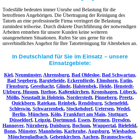
Todesfälle bedeuten immer Unruhe und Belastung für die
betroffenen Angehörigen. Die Übertragung der Reinigung des
Tatorts an eine professionelle Firma verringert die Belastung
zumindest teilweise. Durch diskrete Durchführung der notwendigen
Arbeiten entstehen für unsere Kunden keine weiteren
unangenehmen Situationen. Rufen Sie uns gerne für ein
unverbindliches Angebot für Ihre Tatortreinigung für Altenbeken an.
In Deutschland für Sie im Einsatz – unsere
Einsatzgebiete:
Kiel
,
Neumünster
,
Ahrensburg
,
Bad Oldesloe
,
Bad Schwartau
,
Bad Segeberg
,
Bargteheide
,
Eckernförde
,
Elmshorn
,
Eutin
,
Flensburg
,
Geesthacht
,
Glinde
,
Halstenbek
,
Heide
,
Henstedt-
Ulzburg,
Husum
,
Itzehoe
,
Kaltenkirchen
,
Kronshagen
,
Lübeck
,
Mölln
,
Neustadt in Holstein
,
Norderstedt
,
Pinneberg
,
Preetz
,
Quickborn
,
Ratekau
,
Reinbek
,
Rendsburg
,
Schenefeld
,
Schleswig
,
Schwarzenbek
,
Stockelsdorf
,
Uetersen
,
Wedel
,
Berlin
,
München
,
Köln
,
Frankfurt am Main
,
Stuttgart
,
Düsseldorf
,
Leipzig
,
Dortmund
,
Essen
,
Bremen
,
Dresden
,
Hannover
,
Nürnberg
,
Duisburg
,
Bochum
,
Wuppertal
,
Bielefeld
,
Bonn
,
Münster
,
Mannheim
,
Karlsruhe
,
Augsburg
,
Wiesbaden
,
Mönchengladbach
,
Gelsenkirchen
,
Aachen
,
Braunschweig
,