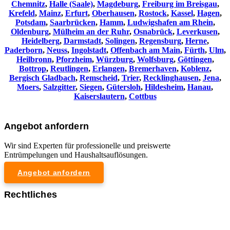
Chemnitz⁠
,
Halle (Saale)
,
Magdeburg
,
Freiburg im Breisgau
,
Krefeld
,
Mainz
,
Erfurt
,
Oberhausen
,
Rostock
,
Kassel
,
Hagen
,
Potsdam
,
Saarbrücken
,
Hamm
,
Ludwigshafen am Rhein
,
Oldenburg
,
Mülheim an der Ruhr
,
Osnabrück
,
Leverkusen
,
Heidelberg
,
Darmstadt
,
Solingen
,
Regensburg
,
Herne
,
Paderborn
,
Neuss
,
Ingolstadt
,
Offenbach am Main
,
Fürth
,
Ulm
,
Heilbronn
,
Pforzheim
,
Würzburg
,
Wolfsburg
,
Göttingen
,
Bottrop
,
Reutlingen
,
Erlangen
,
Bremerhaven
,
Koblenz
,
Bergisch Gladbach
,
Remscheid
,
Trier
,
Recklinghausen
,
Jena
,
Moers
,
Salzgitter
,
Siegen
,
Gütersloh
,
Hildesheim
,
Hanau
,
Kaiserslautern
,
Cottbus
Angebot anfordern
Wir sind Experten für professionelle und preiswerte
Entrümpelungen und Haushaltsauflösungen.
Angebot anfordern
Rechtliches
Impressum
Datenschutzerklärung