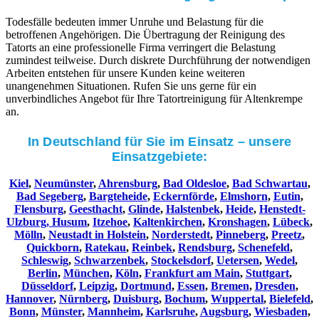
Todesfälle bedeuten immer Unruhe und Belastung für die
betroffenen Angehörigen. Die Übertragung der Reinigung des
Tatorts an eine professionelle Firma verringert die Belastung
zumindest teilweise. Durch diskrete Durchführung der notwendigen
Arbeiten entstehen für unsere Kunden keine weiteren
unangenehmen Situationen. Rufen Sie uns gerne für ein
unverbindliches Angebot für Ihre Tatortreinigung für Altenkrempe
an.
In Deutschland für Sie im Einsatz – unsere
Einsatzgebiete:
Kiel
,
Neumünster
,
Ahrensburg
,
Bad Oldesloe
,
Bad Schwartau
,
Bad Segeberg
,
Bargteheide
,
Eckernförde
,
Elmshorn
,
Eutin
,
Flensburg
,
Geesthacht
,
Glinde
,
Halstenbek
,
Heide
,
Henstedt-
Ulzburg,
Husum
,
Itzehoe
,
Kaltenkirchen
,
Kronshagen
,
Lübeck
,
Mölln
,
Neustadt in Holstein
,
Norderstedt
,
Pinneberg
,
Preetz
,
Quickborn
,
Ratekau
,
Reinbek
,
Rendsburg
,
Schenefeld
,
Schleswig
,
Schwarzenbek
,
Stockelsdorf
,
Uetersen
,
Wedel
,
Berlin
,
München
,
Köln
,
Frankfurt am Main
,
Stuttgart
,
Düsseldorf
,
Leipzig
,
Dortmund
,
Essen
,
Bremen
,
Dresden
,
Hannover
,
Nürnberg
,
Duisburg
,
Bochum
,
Wuppertal
,
Bielefeld
,
Bonn
,
Münster
,
Mannheim
,
Karlsruhe
,
Augsburg
,
Wiesbaden
,