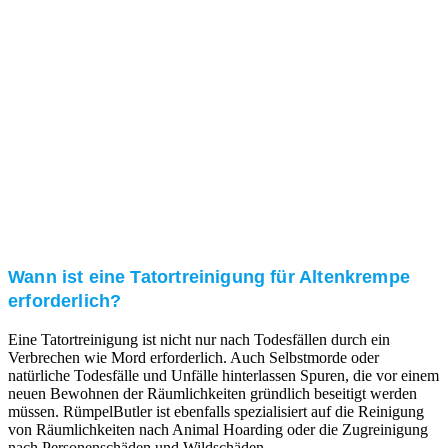
Kundenzufriedenheit
Zuverlässigkeit, Pünktlichkeit und Diskretion haben
für uns oberste Priorität. Gerne überzeugen wir Sie in
einem persönlichen Gespräch.
Transparente Preise
Unseren Service bieten wir zu fairen und transparenten
Preisen an. Gerne unterbreiten wir Ihnen ein
unverbindliches Angebot.
Wann ist eine Tatortreinigung für Altenkrempe
erforderlich?
Eine Tatortreinigung ist nicht nur nach Todesfällen durch ein
Verbrechen wie Mord erforderlich. Auch Selbstmorde oder
natürliche Todesfälle und Unfälle hinterlassen Spuren, die vor einem
neuen Bewohnen der Räumlichkeiten gründlich beseitigt werden
müssen. RümpelButler ist ebenfalls spezialisiert auf die Reinigung
von Räumlichkeiten nach Animal Hoarding oder die Zugreinigung
nach Personenschäden und Wildschäden.