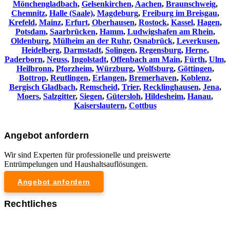
Mönchengladbach
,
Gelsenkirchen
,
Aachen
,
Braunschweig
,
Chemnitz⁠
,
Halle (Saale)
,
Magdeburg
,
Freiburg im Breisgau
,
Krefeld
,
Mainz
,
Erfurt
,
Oberhausen
,
Rostock
,
Kassel
,
Hagen
,
Potsdam
,
Saarbrücken
,
Hamm
,
Ludwigshafen am Rhein
,
Oldenburg
,
Mülheim an der Ruhr
,
Osnabrück
,
Leverkusen
,
Heidelberg
,
Darmstadt
,
Solingen
,
Regensburg
,
Herne
,
Paderborn
,
Neuss
,
Ingolstadt
,
Offenbach am Main
,
Fürth
,
Ulm
,
Heilbronn
,
Pforzheim
,
Würzburg
,
Wolfsburg
,
Göttingen
,
Bottrop
,
Reutlingen
,
Erlangen
,
Bremerhaven
,
Koblenz
,
Bergisch Gladbach
,
Remscheid
,
Trier
,
Recklinghausen
,
Jena
,
Moers
,
Salzgitter
,
Siegen
,
Gütersloh
,
Hildesheim
,
Hanau
,
Kaiserslautern
,
Cottbus
Angebot anfordern
Wir sind Experten für professionelle und preiswerte
Entrümpelungen und Haushaltsauflösungen.
Angebot anfordern
Rechtliches
Impressum