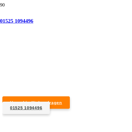
Tatortreinigung Altenkrempe
01525 1094496
Professionelle Reinigung nach natürlichem Tod,
Unfall, Mord oder Suizid.
Desinfektion & Reinigung
Entfernung von Blut- und Geweberesten
Schädlingsbekämpfung
Entrümpelung kontaminierter Gegenstände
Geruchsneutralisierung mit Ozon
Unverbindlich anfragen
01525 1094496
1. Anfrage