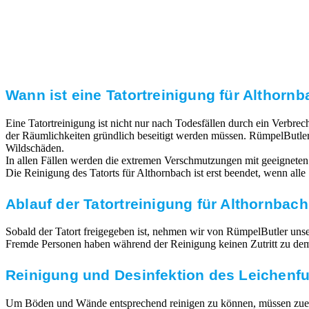
Transparente Preise
Unseren Service bieten wir zu fairen und transparenten
Preisen an. Gerne unterbreiten wir Ihnen ein
unverbindliches Angebot.
Wann ist eine Tatortreinigung für Althornb
Eine Tatortreinigung ist nicht nur nach Todesfällen durch ein Verbr
der Räumlichkeiten gründlich beseitigt werden müssen. RümpelButler
Wildschäden.
In allen Fällen werden die extremen Verschmutzungen mit geeigneten
Die Reinigung des Tatorts für Althornbach ist erst beendet, wenn all
Ablauf der Tatortreinigung für Althornbach
Sobald der Tatort freigegeben ist, nehmen wir von RümpelButler unsere
Fremde Personen haben während der Reinigung keinen Zutritt zu dem T
Reinigung und Desinfektion des Leichenf
Um Böden und Wände entsprechend reinigen zu können, müssen zuerst