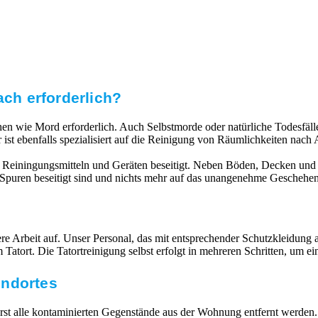
ach erforderlich?
echen wie Mord erforderlich. Auch Selbstmorde oder natürliche Todesfä
 ist ebenfalls spezialisiert auf die Reinigung von Räumlichkeiten na
 Reiningungsmitteln und Geräten beseitigt. Neben Böden, Decken und 
e Spuren beseitigt sind und nichts mehr auf das unangenehme Geschehen
 Arbeit auf. Unser Personal, das mit entsprechender Schutzkleidung ausg
atort. Die Tatortreinigung selbst erfolgt in mehreren Schritten, um e
undortes
 alle kontaminierten Gegenstände aus der Wohnung entfernt werden. V