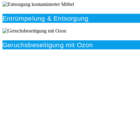
Entrümpelung & Entsorgung
Geruchsbeseitigung mit Ozon
Beratung
Das RümpelButler-Team nimmt sich die Zeit für eine
ausführliche und kompetente Beratung. Telefonisch
und/oder bei Ihnen vor Ort.
Kundenzufriedenheit
Zuverlässigkeit, Pünktlichkeit und Diskretion haben für
uns oberste Priorität. Gerne überzeugen wir Sie in
einem persönlichen Gespräch.