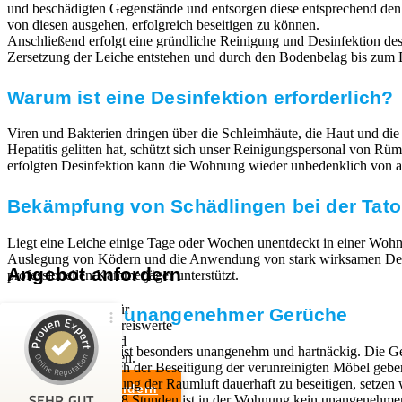
und beschädigten Gegenstände und entsorgen diese entsprechend de
von diesen ausgehen, erfolgreich beseitigen zu können.
Anschließend erfolgt eine gründliche Reinigung und Desinfektion des 
Zersetzung der Leiche entstehen und durch den Bodenbelag bis zum E
Warum ist eine Desinfektion erforderlich?
Viren und Bakterien dringen über die Schleimhäute, die Haut und die
Hepatitis gelitten hat, schützt sich unser Reinigungspersonal von 
erfolgten Desinfektion kann die Wohnung wieder unbedenklich von a
Bekämpfung von Schädlingen bei der Tato
Liegt eine Leiche einige Tage oder Wochen unentdeckt in einer Wohn
Auslegung von Ködern und die Anwendung von stark wirksamen Desinfe
Angebot anfordern
professionellen Kammerjäger unterstützt.
Wir sind Experten für
Beseitigung unangenehmer Gerüche
professionelle und preiswerte
Entrümpelungen und
Kundenbewertungen und Erfahrungen zu
Der Leichengeruch ist besonders unangenehm und hartnäckig. Die Ge
Haushaltsauflösungen.
RümpelButler
festsetzen. Auch nach der Beseitigung der verunreinigten Möbel geb
Um die Verunreinigung der Raumluft dauerhaft zu beseitigen, setze
Angebot anfordern
SEHR GUT
neutralisiert. Nach 48 Stunden ist in der Wohnung kein unangeneh