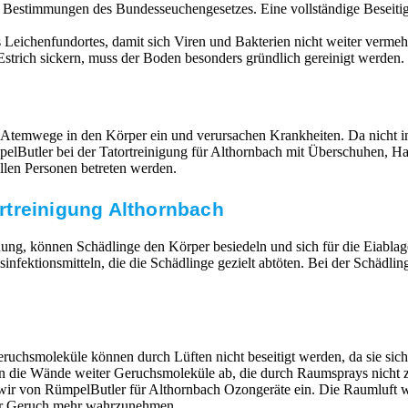
n Bestimmungen des Bundesseuchengesetzes. Eine vollständige Beseit
Leichenfundortes, damit sich Viren und Bakterien nicht weiter vermehr
strich sickern, muss der Boden besonders gründlich gereinigt werden. 
 Atemwege in den Körper ein und verursachen Krankheiten. Da nicht im
RümpelButler bei der Tatortreinigung für Althornbach mit Überschuhe
llen Personen betreten werden.
rtreinigung Althornbach
ung, können Schädlinge den Körper besiedeln und sich für die Eiabla
ktionsmitteln, die die Schädlinge gezielt abtöten. Bei der Schädlin
ruchsmoleküle können durch Lüften nicht beseitigt werden, da sie si
en die Wände weiter Geruchsmoleküle ab, die durch Raumsprays nicht z
n wir von RümpelButler für Althornbach Ozongeräte ein. Die Raumluft
mer Geruch mehr wahrzunehmen.