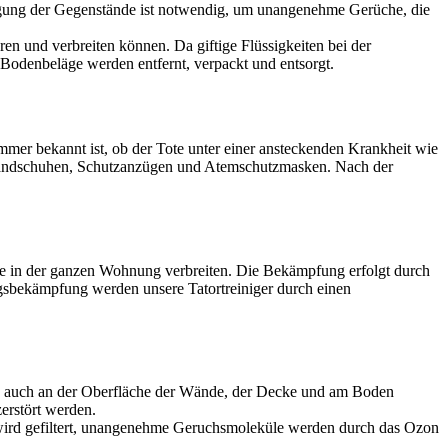
igung der Gegenstände ist notwendig, um unangenehme Gerüche, die
en und verbreiten können. Da giftige Flüssigkeiten bei der
Bodenbeläge werden entfernt, verpackt und entsorgt.
mer bekannt ist, ob der Tote unter einer ansteckenden Krankheit wie
n, Handschuhen, Schutzanzügen und Atemschutzmasken. Nach der
ge in der ganzen Wohnung verbreiten. Die Bekämpfung erfolgt durch
gsbekämpfung werden unsere Tatortreiniger durch einen
ch auch an der Oberfläche der Wände, der Decke und am Boden
erstört werden.
 wird gefiltert, unangenehme Geruchsmoleküle werden durch das Ozon