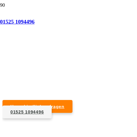
Tatortreinigung Althüttendorf
01525 1094496
Professionelle Reinigung nach natürlichem Tod,
Unfall, Mord oder Suizid.
Desinfektion & Reinigung
Entfernung von Blut- und Geweberesten
Schädlingsbekämpfung
Entrümpelung kontaminierter Gegenstände
Geruchsneutralisierung mit Ozon
Unverbindlich anfragen
01525 1094496
1. Anfrage