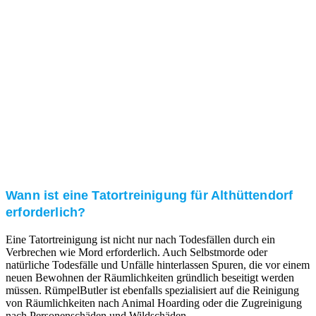
Kundenzufriedenheit
Zuverlässigkeit, Pünktlichkeit und Diskretion haben
für uns oberste Priorität. Gerne überzeugen wir Sie in
einem persönlichen Gespräch.
Transparente Preise
Unseren Service bieten wir zu fairen und transparenten
Preisen an. Gerne unterbreiten wir Ihnen ein
unverbindliches Angebot.
Wann ist eine Tatortreinigung für Althüttendorf
erforderlich?
Eine Tatortreinigung ist nicht nur nach Todesfällen durch ein
Verbrechen wie Mord erforderlich. Auch Selbstmorde oder
natürliche Todesfälle und Unfälle hinterlassen Spuren, die vor einem
neuen Bewohnen der Räumlichkeiten gründlich beseitigt werden
müssen. RümpelButler ist ebenfalls spezialisiert auf die Reinigung
von Räumlichkeiten nach Animal Hoarding oder die Zugreinigung
nach Personenschäden und Wildschäden.