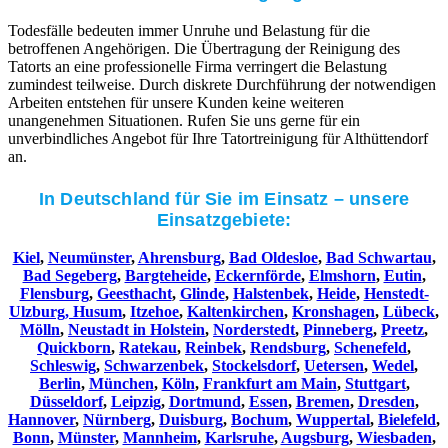
Todesfälle bedeuten immer Unruhe und Belastung für die
betroffenen Angehörigen. Die Übertragung der Reinigung des
Tatorts an eine professionelle Firma verringert die Belastung
zumindest teilweise. Durch diskrete Durchführung der notwendigen
Arbeiten entstehen für unsere Kunden keine weiteren
unangenehmen Situationen. Rufen Sie uns gerne für ein
unverbindliches Angebot für Ihre Tatortreinigung für Althüttendorf
an.
In Deutschland für Sie im Einsatz – unsere
Einsatzgebiete:
Kiel
,
Neumünster
,
Ahrensburg
,
Bad Oldesloe
,
Bad Schwartau
,
Bad Segeberg
,
Bargteheide
,
Eckernförde
,
Elmshorn
,
Eutin
,
Flensburg
,
Geesthacht
,
Glinde
,
Halstenbek
,
Heide
,
Henstedt-
Ulzburg,
Husum
,
Itzehoe
,
Kaltenkirchen
,
Kronshagen
,
Lübeck
,
Mölln
,
Neustadt in Holstein
,
Norderstedt
,
Pinneberg
,
Preetz
,
Quickborn
,
Ratekau
,
Reinbek
,
Rendsburg
,
Schenefeld
,
Schleswig
,
Schwarzenbek
,
Stockelsdorf
,
Uetersen
,
Wedel
,
Berlin
,
München
,
Köln
,
Frankfurt am Main
,
Stuttgart
,
Düsseldorf
,
Leipzig
,
Dortmund
,
Essen
,
Bremen
,
Dresden
,
Hannover
,
Nürnberg
,
Duisburg
,
Bochum
,
Wuppertal
,
Bielefeld
,
Bonn
,
Münster
,
Mannheim
,
Karlsruhe
,
Augsburg
,
Wiesbaden
,