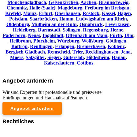
Mönchengladbach
,
Gelsenkirchen
,
Aachen
,
Braunschweig
,
Chemnitz⁠
,
Halle (Saale)
,
Magdeburg
,
Freiburg im Breisgau
,
Krefeld
,
Mainz
,
Erfurt
,
Oberhausen
,
Rostock
,
Kassel
,
Hagen
,
Potsdam
,
Saarbrücken
,
Hamm
,
Ludwigshafen am Rhein
,
Oldenburg
,
Mülheim an der Ruhr
,
Osnabrück
,
Leverkusen
,
Heidelberg
,
Darmstadt
,
Solingen
,
Regensburg
,
Herne
,
Paderborn
,
Neuss
,
Ingolstadt
,
Offenbach am Main
,
Fürth
,
Ulm
,
Heilbronn
,
Pforzheim
,
Würzburg
,
Wolfsburg
,
Göttingen
,
Bottrop
,
Reutlingen
,
Erlangen
,
Bremerhaven
,
Koblenz
,
Bergisch Gladbach
,
Remscheid
,
Trier
,
Recklinghausen
,
Jena
,
Moers
,
Salzgitter
,
Siegen
,
Gütersloh
,
Hildesheim
,
Hanau
,
Kaiserslautern
,
Cottbus
Angebot anfordern
Wir sind Experten für professionelle und preiswerte
Entrümpelungen und Haushaltsauflösungen.
Angebot anfordern
Rechtliches
Impressum