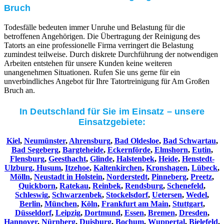
Bruch
Todesfälle bedeuten immer Unruhe und Belastung für die
betroffenen Angehörigen. Die Übertragung der Reinigung des
Tatorts an eine professionelle Firma verringert die Belastung
zumindest teilweise. Durch diskrete Durchführung der notwendigen
Arbeiten entstehen für unsere Kunden keine weiteren
unangenehmen Situationen. Rufen Sie uns gerne für ein
unverbindliches Angebot für Ihre Tatortreinigung für Am Großen
Bruch an.
In Deutschland für Sie im Einsatz – unsere
Einsatzgebiete:
Kiel
,
Neumünster
,
Ahrensburg
,
Bad Oldesloe
,
Bad Schwartau
,
Bad Segeberg
,
Bargteheide
,
Eckernförde
,
Elmshorn
,
Eutin
,
Flensburg
,
Geesthacht
,
Glinde
,
Halstenbek
,
Heide
,
Henstedt-
Ulzburg,
Husum
,
Itzehoe
,
Kaltenkirchen
,
Kronshagen
,
Lübeck
,
Mölln
,
Neustadt in Holstein
,
Norderstedt
,
Pinneberg
,
Preetz
,
Quickborn
,
Ratekau
,
Reinbek
,
Rendsburg
,
Schenefeld
,
Schleswig
,
Schwarzenbek
,
Stockelsdorf
,
Uetersen
,
Wedel
,
Berlin
,
München
,
Köln
,
Frankfurt am Main
,
Stuttgart
,
Düsseldorf
,
Leipzig
,
Dortmund
,
Essen
,
Bremen
,
Dresden
,
Hannover
,
Nürnberg
,
Duisburg
,
Bochum
,
Wuppertal
,
Bielefeld
,