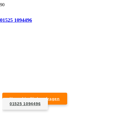
Tatortreinigung Am Großen Bruch
01525 1094496
Professionelle Reinigung nach natürlichem Tod,
Unfall, Mord oder Suizid.
Desinfektion & Reinigung
Entfernung von Blut- und Geweberesten
Schädlingsbekämpfung
Entrümpelung kontaminierter Gegenstände
Geruchsneutralisierung mit Ozon
Unverbindlich anfragen
01525 1094496
1. Anfrage