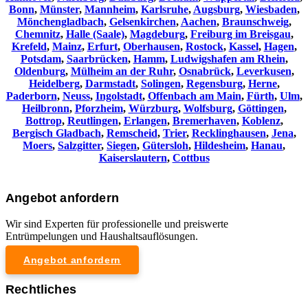
Bonn
,
Münster
,
Mannheim
,
Karlsruhe
,
Augsburg
,
Wiesbaden
,
Mönchengladbach
,
Gelsenkirchen
,
Aachen
,
Braunschweig
,
Chemnitz⁠
,
Halle (Saale)
,
Magdeburg
,
Freiburg im Breisgau
,
Krefeld
,
Mainz
,
Erfurt
,
Oberhausen
,
Rostock
,
Kassel
,
Hagen
,
Potsdam
,
Saarbrücken
,
Hamm
,
Ludwigshafen am Rhein
,
Oldenburg
,
Mülheim an der Ruhr
,
Osnabrück
,
Leverkusen
,
Heidelberg
,
Darmstadt
,
Solingen
,
Regensburg
,
Herne
,
Paderborn
,
Neuss
,
Ingolstadt
,
Offenbach am Main
,
Fürth
,
Ulm
,
Heilbronn
,
Pforzheim
,
Würzburg
,
Wolfsburg
,
Göttingen
,
Bottrop
,
Reutlingen
,
Erlangen
,
Bremerhaven
,
Koblenz
,
Bergisch Gladbach
,
Remscheid
,
Trier
,
Recklinghausen
,
Jena
,
Moers
,
Salzgitter
,
Siegen
,
Gütersloh
,
Hildesheim
,
Hanau
,
Kaiserslautern
,
Cottbus
Angebot anfordern
Wir sind Experten für professionelle und preiswerte
Entrümpelungen und Haushaltsauflösungen.
Angebot anfordern
Rechtliches