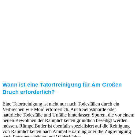
Kundenzufriedenheit
Zuverlässigkeit, Pünktlichkeit und Diskretion haben
für uns oberste Priorität. Gerne überzeugen wir Sie in
einem persönlichen Gespräch.
Transparente Preise
Unseren Service bieten wir zu fairen und transparenten
Preisen an. Gerne unterbreiten wir Ihnen ein
unverbindliches Angebot.
Wann ist eine Tatortreinigung für Am Großen
Bruch erforderlich?
Eine Tatortreinigung ist nicht nur nach Todesfällen durch ein
Verbrechen wie Mord erforderlich. Auch Selbstmorde oder
natürliche Todesfälle und Unfälle hinterlassen Spuren, die vor einem
neuen Bewohnen der Räumlichkeiten gründlich beseitigt werden
müssen. RümpelButler ist ebenfalls spezialisiert auf die Reinigung
von Räumlichkeiten nach Animal Hoarding oder die Zugreinigung
nach Personenschäden und Wildschäden.