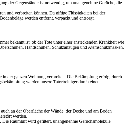
igung der Gegenstände ist notwendig, um unangenehme Gerüche, die
en und verbreiten können. Da giftige Flüssigkeiten bei der
Bodenbeläge werden entfernt, verpackt und entsorgt.
mer bekannt ist, ob der Tote unter einer ansteckenden Krankheit wie
 mit Überschuhen, Handschuhen, Schutzanzügen und Atemschutzmasken.
ge in der ganzen Wohnung verbreiten. Die Bekämpfung erfolgt durch
gsbekämpfung werden unsere Tatortreiniger durch einen
ch auch an der Oberfläche der Wände, der Decke und am Boden
erstört werden.
. Die Raumluft wird gefiltert, unangenehme Geruchsmoleküle