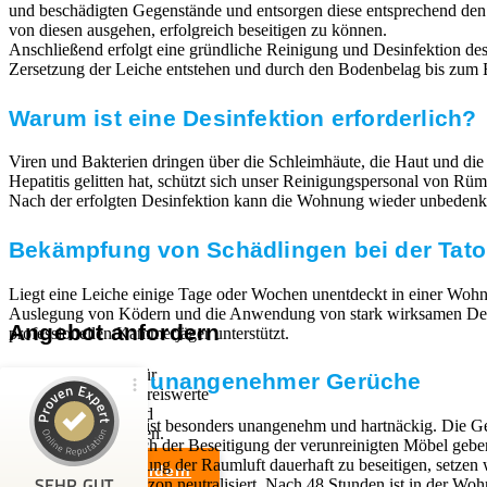
und beschädigten Gegenstände und entsorgen diese entsprechend de
von diesen ausgehen, erfolgreich beseitigen zu können.
Anschließend erfolgt eine gründliche Reinigung und Desinfektion des 
Zersetzung der Leiche entstehen und durch den Bodenbelag bis zum E
Warum ist eine Desinfektion erforderlich?
Viren und Bakterien dringen über die Schleimhäute, die Haut und die
Hepatitis gelitten hat, schützt sich unser Reinigungspersonal von
Nach der erfolgten Desinfektion kann die Wohnung wieder unbedenkl
Bekämpfung von Schädlingen bei der Tato
Liegt eine Leiche einige Tage oder Wochen unentdeckt in einer Wohn
Auslegung von Ködern und die Anwendung von stark wirksamen Desinfe
Angebot anfordern
professionellen Kammerjäger unterstützt.
Wir sind Experten für
Beseitigung unangenehmer Gerüche
professionelle und preiswerte
Entrümpelungen und
Kundenbewertungen und Erfahrungen zu
Der Leichengeruch ist besonders unangenehm und hartnäckig. Die Ge
Haushaltsauflösungen.
RümpelButler
festsetzen. Auch nach der Beseitigung der verunreinigten Möbel geb
Um die Verunreinigung der Raumluft dauerhaft zu beseitigen, setze
Angebot anfordern
SEHR GUT
werden durch das Ozon neutralisiert. Nach 48 Stunden ist in der 