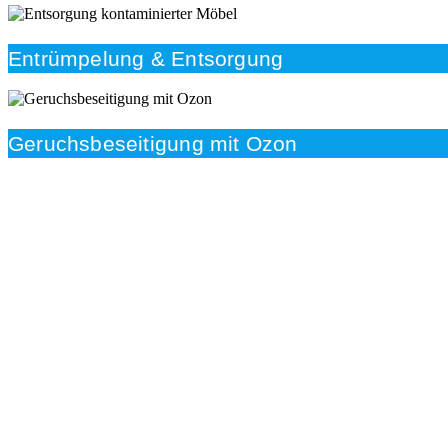
Entrümpelung & Entsorgung
Geruchsbeseitigung mit Ozon
Beratung
Das RümpelButler-Team nimmt sich die Zeit für eine
ausführliche und kompetente Beratung. Telefonisch
und/oder bei Ihnen vor Ort.
Kundenzufriedenheit
Zuverlässigkeit, Pünktlichkeit und Diskretion haben für
uns oberste Priorität. Gerne überzeugen wir Sie in
einem persönlichen Gespräch.