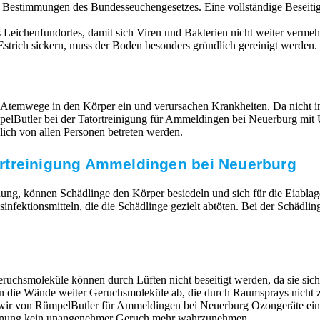
n Bestimmungen des Bundesseuchengesetzes. Eine vollständige Beseit
Leichenfundortes, damit sich Viren und Bakterien nicht weiter vermehr
strich sickern, muss der Boden besonders gründlich gereinigt werden. 
 Atemwege in den Körper ein und verursachen Krankheiten. Da nicht im
 RümpelButler bei der Tatortreinigung für Ammeldingen bei Neuerburg
ich von allen Personen betreten werden.
rtreinigung Ammeldingen bei Neuerburg
ung, können Schädlinge den Körper besiedeln und sich für die Eiabla
ktionsmitteln, die die Schädlinge gezielt abtöten. Bei der Schädlin
ruchsmoleküle können durch Lüften nicht beseitigt werden, da sie si
en die Wände weiter Geruchsmoleküle ab, die durch Raumsprays nicht z
n wir von RümpelButler für Ammeldingen bei Neuerburg Ozongeräte ein
Wohnung kein unangenehmer Geruch mehr wahrzunehmen.