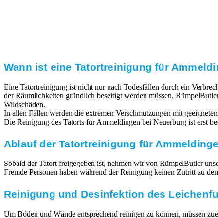
Transparente Preise
Unseren Service bieten wir zu fairen und transparenten
Preisen an. Gerne unterbreiten wir Ihnen ein
unverbindliches Angebot.
Wann ist eine Tatortreinigung für Ammeldi
Eine Tatortreinigung ist nicht nur nach Todesfällen durch ein Verbr
der Räumlichkeiten gründlich beseitigt werden müssen. RümpelButler
Wildschäden.
In allen Fällen werden die extremen Verschmutzungen mit geeigneten
Die Reinigung des Tatorts für Ammeldingen bei Neuerburg ist erst be
Ablauf der Tatortreinigung für Ammelding
Sobald der Tatort freigegeben ist, nehmen wir von RümpelButler unsere
Fremde Personen haben während der Reinigung keinen Zutritt zu dem T
Reinigung und Desinfektion des Leichenf
Um Böden und Wände entsprechend reinigen zu können, müssen zuerst