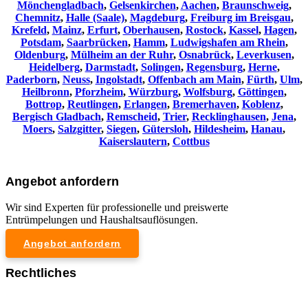
Mönchengladbach
,
Gelsenkirchen
,
Aachen
,
Braunschweig
,
Chemnitz⁠
,
Halle (Saale)
,
Magdeburg
,
Freiburg im Breisgau
,
Krefeld
,
Mainz
,
Erfurt
,
Oberhausen
,
Rostock
,
Kassel
,
Hagen
,
Potsdam
,
Saarbrücken
,
Hamm
,
Ludwigshafen am Rhein
,
Oldenburg
,
Mülheim an der Ruhr
,
Osnabrück
,
Leverkusen
,
Heidelberg
,
Darmstadt
,
Solingen
,
Regensburg
,
Herne
,
Paderborn
,
Neuss
,
Ingolstadt
,
Offenbach am Main
,
Fürth
,
Ulm
,
Heilbronn
,
Pforzheim
,
Würzburg
,
Wolfsburg
,
Göttingen
,
Bottrop
,
Reutlingen
,
Erlangen
,
Bremerhaven
,
Koblenz
,
Bergisch Gladbach
,
Remscheid
,
Trier
,
Recklinghausen
,
Jena
,
Moers
,
Salzgitter
,
Siegen
,
Gütersloh
,
Hildesheim
,
Hanau
,
Kaiserslautern
,
Cottbus
Angebot anfordern
Wir sind Experten für professionelle und preiswerte
Entrümpelungen und Haushaltsauflösungen.
Angebot anfordern
Rechtliches
Impressum