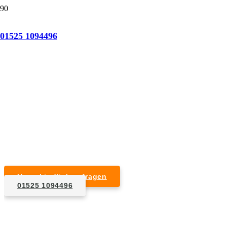
Tatortreinigung Ammerndorf
01525 1094496
Professionelle Reinigung nach natürlichem Tod,
Unfall, Mord oder Suizid.
Desinfektion & Reinigung
Entfernung von Blut- und Geweberesten
Schädlingsbekämpfung
Entrümpelung kontaminierter Gegenstände
Geruchsneutralisierung mit Ozon
Unverbindlich anfragen
01525 1094496
1. Anfrage