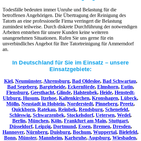
Todesfälle bedeuten immer Unruhe und Belastung für die
betroffenen Angehörigen. Die Übertragung der Reinigung des
Tatorts an eine professionelle Firma verringert die Belastung
zumindest teilweise. Durch diskrete Durchführung der notwendigen
Arbeiten entstehen für unsere Kunden keine weiteren
unangenehmen Situationen. Rufen Sie uns gerne für ein
unverbindliches Angebot für Ihre Tatortreinigung für Ammerndorf
an.
In Deutschland für Sie im Einsatz – unsere
Einsatzgebiete:
Kiel
,
Neumünster
,
Ahrensburg
,
Bad Oldesloe
,
Bad Schwartau
,
Bad Segeberg
,
Bargteheide
,
Eckernförde
,
Elmshorn
,
Eutin
,
Flensburg
,
Geesthacht
,
Glinde
,
Halstenbek
,
Heide
,
Henstedt-
Ulzburg,
Husum
,
Itzehoe
,
Kaltenkirchen
,
Kronshagen
,
Lübeck
,
Mölln
,
Neustadt in Holstein
,
Norderstedt
,
Pinneberg
,
Preetz
,
Quickborn
,
Ratekau
,
Reinbek
,
Rendsburg
,
Schenefeld
,
Schleswig
,
Schwarzenbek
,
Stockelsdorf
,
Uetersen
,
Wedel
,
Berlin
,
München
,
Köln
,
Frankfurt am Main
,
Stuttgart
,
Düsseldorf
,
Leipzig
,
Dortmund
,
Essen
,
Bremen
,
Dresden
,
Hannover
,
Nürnberg
,
Duisburg
,
Bochum
,
Wuppertal
,
Bielefeld
,
Bonn
,
Münster
,
Mannheim
,
Karlsruhe
,
Augsburg
,
Wiesbaden
,