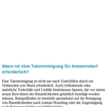
Kundenzufriedenheit
Zuverlässigkeit, Pünktlichkeit und Diskretion haben
für uns oberste Priorität. Gerne überzeugen wir Sie in
einem persönlichen Gespräch.
Transparente Preise
Unseren Service bieten wir zu fairen und transparenten
Preisen an. Gerne unterbreiten wir Ihnen ein
unverbindliches Angebot.
Wann ist eine Tatortreinigung für Ammerndorf
erforderlich?
Eine Tatortreinigung ist nicht nur nach Todesfällen durch ein
Verbrechen wie Mord erforderlich. Auch Selbstmorde oder
natürliche Todesfälle und Unfälle hinterlassen Spuren, die vor einem
neuen Bewohnen der Räumlichkeiten gründlich beseitigt werden
müssen. RümpelButler ist ebenfalls spezialisiert auf die Reinigung
von Räumlichkeiten nach Animal Hoarding oder die Zugreinigung
nach Personenschäden und Wildschäden.