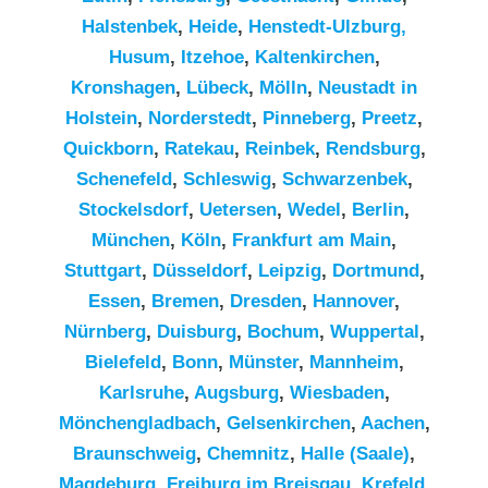
Halstenbek
,
Heide
,
Henstedt-Ulzburg,
Husum
,
Itzehoe
,
Kaltenkirchen
,
Kronshagen
,
Lübeck
,
Mölln
,
Neustadt in
Holstein
,
Norderstedt
,
Pinneberg
,
Preetz
,
Quickborn
,
Ratekau
,
Reinbek
,
Rendsburg
,
Schenefeld
,
Schleswig
,
Schwarzenbek
,
Stockelsdorf
,
Uetersen
,
Wedel
,
Berlin
,
München
,
Köln
,
Frankfurt am Main
,
Stuttgart
,
Düsseldorf
,
Leipzig
,
Dortmund
,
Essen
,
Bremen
,
Dresden
,
Hannover
,
Nürnberg
,
Duisburg
,
Bochum
,
Wuppertal
,
Bielefeld
,
Bonn
,
Münster
,
Mannheim
,
Karlsruhe
,
Augsburg
,
Wiesbaden
,
Mönchengladbach
,
Gelsenkirchen
,
Aachen
,
Braunschweig
,
Chemnitz⁠
,
Halle (Saale)
,
Magdeburg
,
Freiburg im Breisgau
,
Krefeld
,