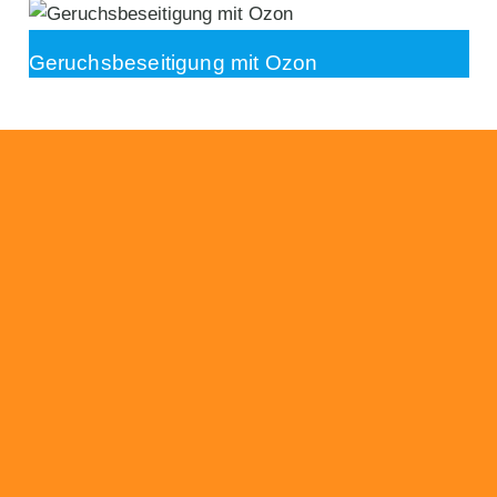
Geruchsbeseitigung mit Ozon
Beratung
Das RümpelButler-Team nimmt sich die Zeit
für eine ausführliche und kompetente
Beratung. Telefonisch und/oder bei Ihnen vor
Ort.