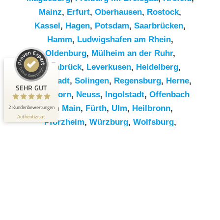
Mainz
,
Erfurt
,
Oberhausen
,
Rostock
,
Kassel
,
Hagen
,
Potsdam
,
Saarbrücken
,
Hamm
,
Ludwigshafen am Rhein
,
Kundenbewertungen und Erfahrungen zu
RümpelButler
Oldenburg
,
Mülheim an der Ruhr
,
Osnabrück
,
Leverkusen
,
Heidelberg
,
SEHR GUT
2
Darmstadt
,
Solingen
,
Regensburg
,
Herne
,
Bewertungen von 1
SEHR GUT
5,00 / 5,00
anderen Quelle
Paderborn
,
Neuss
,
Ingolstadt
,
Offenbach
2 Kundenbewertungen
am Main
,
Fürth
,
Ulm
,
Heilbronn
,
Blick aufs ProvenExpert-Profil werfen
Authentizität
Pforzheim
,
Würzburg
,
Wolfsburg
,
Göttingen
,
Bottrop
,
Reutlingen
,
Erlangen
,
Bremerhaven
,
Koblenz
,
Bergisch
Gladbach
,
Remscheid
,
Trier
,
Recklinghausen
,
Jena
,
Moers
,
Salzgitter
,
Siegen
,
Gütersloh
,
Hildesheim
,
Hanau
,
Kaiserslautern
,
Cottbus