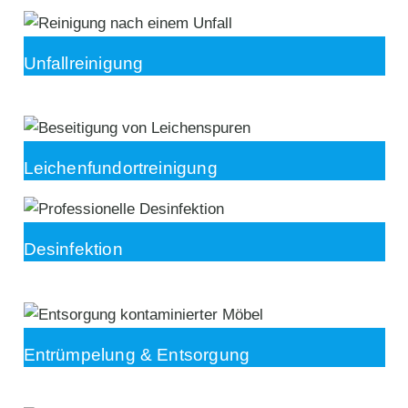
Unfallreinigung
Leichenfundortreinigung
Desinfektion
Entrümpelung & Entsorgung