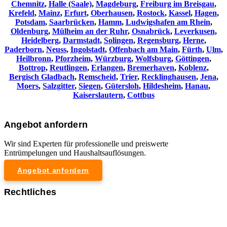
Chemnitz⁠
,
Halle (Saale)
,
Magdeburg
,
Freiburg im Breisgau
,
Krefeld
,
Mainz
,
Erfurt
,
Oberhausen
,
Rostock
,
Kassel
,
Hagen
,
Potsdam
,
Saarbrücken
,
Hamm
,
Ludwigshafen am Rhein
,
Oldenburg
,
Mülheim an der Ruhr
,
Osnabrück
,
Leverkusen
,
Heidelberg
,
Darmstadt
,
Solingen
,
Regensburg
,
Herne
,
Paderborn
,
Neuss
,
Ingolstadt
,
Offenbach am Main
,
Fürth
,
Ulm
,
Heilbronn
,
Pforzheim
,
Würzburg
,
Wolfsburg
,
Göttingen
,
Bottrop
,
Reutlingen
,
Erlangen
,
Bremerhaven
,
Koblenz
,
Bergisch Gladbach
,
Remscheid
,
Trier
,
Recklinghausen
,
Jena
,
Moers
,
Salzgitter
,
Siegen
,
Gütersloh
,
Hildesheim
,
Hanau
,
Kaiserslautern
,
Cottbus
Angebot anfordern
Wir sind Experten für professionelle und preiswerte
Entrümpelungen und Haushaltsauflösungen.
Angebot anfordern
Rechtliches
Impressum
Datenschutzerklärung