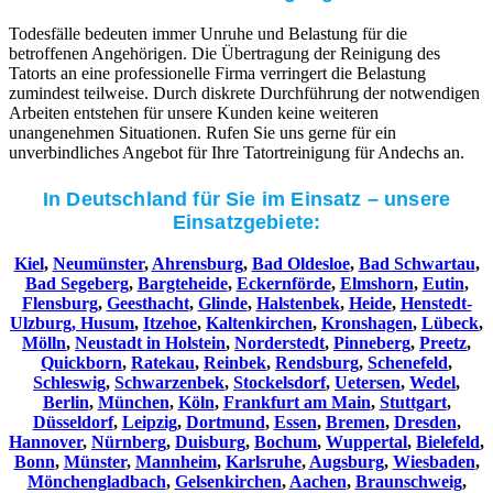
Todesfälle bedeuten immer Unruhe und Belastung für die
betroffenen Angehörigen. Die Übertragung der Reinigung des
Tatorts an eine professionelle Firma verringert die Belastung
zumindest teilweise. Durch diskrete Durchführung der notwendigen
Arbeiten entstehen für unsere Kunden keine weiteren
unangenehmen Situationen. Rufen Sie uns gerne für ein
unverbindliches Angebot für Ihre Tatortreinigung für Andechs an.
In Deutschland für Sie im Einsatz – unsere
Einsatzgebiete:
Kiel
,
Neumünster
,
Ahrensburg
,
Bad Oldesloe
,
Bad Schwartau
,
Bad Segeberg
,
Bargteheide
,
Eckernförde
,
Elmshorn
,
Eutin
,
Flensburg
,
Geesthacht
,
Glinde
,
Halstenbek
,
Heide
,
Henstedt-
Ulzburg,
Husum
,
Itzehoe
,
Kaltenkirchen
,
Kronshagen
,
Lübeck
,
Mölln
,
Neustadt in Holstein
,
Norderstedt
,
Pinneberg
,
Preetz
,
Quickborn
,
Ratekau
,
Reinbek
,
Rendsburg
,
Schenefeld
,
Schleswig
,
Schwarzenbek
,
Stockelsdorf
,
Uetersen
,
Wedel
,
Berlin
,
München
,
Köln
,
Frankfurt am Main
,
Stuttgart
,
Düsseldorf
,
Leipzig
,
Dortmund
,
Essen
,
Bremen
,
Dresden
,
Hannover
,
Nürnberg
,
Duisburg
,
Bochum
,
Wuppertal
,
Bielefeld
,
Bonn
,
Münster
,
Mannheim
,
Karlsruhe
,
Augsburg
,
Wiesbaden
,
Mönchengladbach
,
Gelsenkirchen
,
Aachen
,
Braunschweig
,