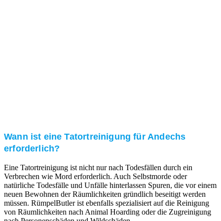
Kundenzufriedenheit
Zuverlässigkeit, Pünktlichkeit und Diskretion haben
für uns oberste Priorität. Gerne überzeugen wir Sie in
einem persönlichen Gespräch.
Transparente Preise
Unseren Service bieten wir zu fairen und transparenten
Preisen an. Gerne unterbreiten wir Ihnen ein
unverbindliches Angebot.
Wann ist eine Tatortreinigung für Andechs
erforderlich?
Eine Tatortreinigung ist nicht nur nach Todesfällen durch ein
Verbrechen wie Mord erforderlich. Auch Selbstmorde oder
natürliche Todesfälle und Unfälle hinterlassen Spuren, die vor einem
neuen Bewohnen der Räumlichkeiten gründlich beseitigt werden
müssen. RümpelButler ist ebenfalls spezialisiert auf die Reinigung
von Räumlichkeiten nach Animal Hoarding oder die Zugreinigung
nach Personenschäden und Wildschäden.