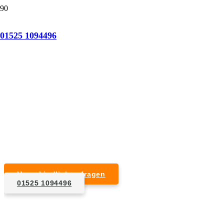
Tatortreinigung Andechs
01525 1094496
Professionelle Reinigung nach natürlichem Tod,
Unfall, Mord oder Suizid.
Desinfektion & Reinigung
Entfernung von Blut- und Geweberesten
Schädlingsbekämpfung
Entrümpelung kontaminierter Gegenstände
Geruchsneutralisierung mit Ozon
Unverbindlich anfragen
01525 1094496
1. Anfrage