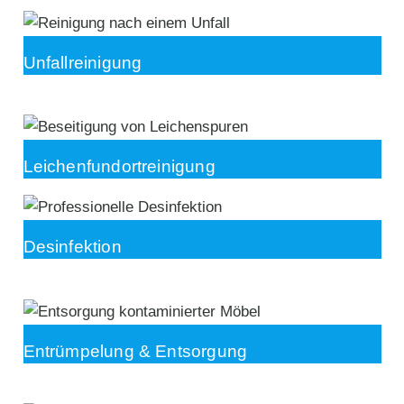
Unfallreinigung
Leichenfundortreinigung
Desinfektion
Entrümpelung & Entsorgung