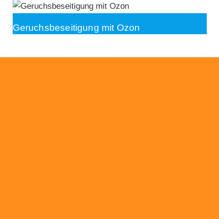
Geruchsbeseitigung mit Ozon
Beratung
Das RümpelButler-Team nimmt sich die Zeit
für eine ausführliche und kompetente
Beratung. Telefonisch und/oder bei Ihnen vor
Ort.