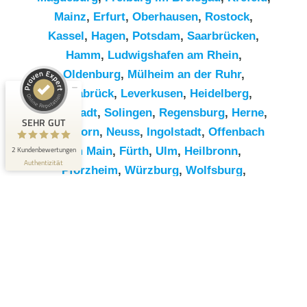
Mainz
,
Erfurt
,
Oberhausen
,
Rostock
,
Kassel
,
Hagen
,
Potsdam
,
Saarbrücken
,
Hamm
,
Ludwigshafen am Rhein
,
Kundenbewertungen und Erfahrungen zu
RümpelButler
Oldenburg
,
Mülheim an der Ruhr
,
Osnabrück
,
Leverkusen
,
Heidelberg
,
SEHR GUT
2
Darmstadt
,
Solingen
,
Regensburg
,
Herne
,
Bewertungen von 1
SEHR GUT
5,00 / 5,00
anderen Quelle
Paderborn
,
Neuss
,
Ingolstadt
,
Offenbach
2 Kundenbewertungen
am Main
,
Fürth
,
Ulm
,
Heilbronn
,
Blick aufs ProvenExpert-Profil werfen
Authentizität
Pforzheim
,
Würzburg
,
Wolfsburg
,
Göttingen
,
Bottrop
,
Reutlingen
,
Erlangen
,
Bremerhaven
,
Koblenz
,
Bergisch
Gladbach
,
Remscheid
,
Trier
,
Recklinghausen
,
Jena
,
Moers
,
Salzgitter
,
Siegen
,
Gütersloh
,
Hildesheim
,
Hanau
,
Kaiserslautern
,
Cottbus