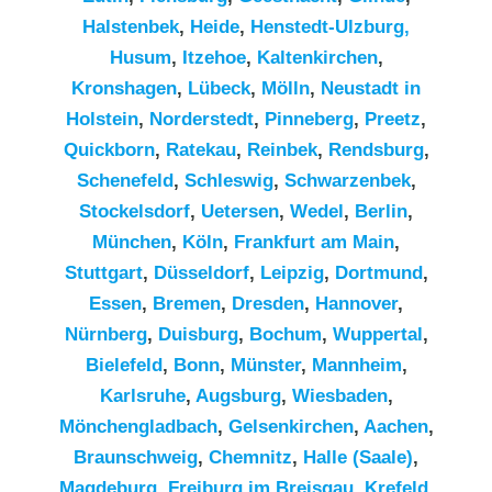
Halstenbek
,
Heide
,
Henstedt-Ulzburg,
Husum
,
Itzehoe
,
Kaltenkirchen
,
Kronshagen
,
Lübeck
,
Mölln
,
Neustadt in
Holstein
,
Norderstedt
,
Pinneberg
,
Preetz
,
Quickborn
,
Ratekau
,
Reinbek
,
Rendsburg
,
Schenefeld
,
Schleswig
,
Schwarzenbek
,
Stockelsdorf
,
Uetersen
,
Wedel
,
Berlin
,
München
,
Köln
,
Frankfurt am Main
,
Stuttgart
,
Düsseldorf
,
Leipzig
,
Dortmund
,
Essen
,
Bremen
,
Dresden
,
Hannover
,
Nürnberg
,
Duisburg
,
Bochum
,
Wuppertal
,
Bielefeld
,
Bonn
,
Münster
,
Mannheim
,
Karlsruhe
,
Augsburg
,
Wiesbaden
,
Mönchengladbach
,
Gelsenkirchen
,
Aachen
,
Braunschweig
,
Chemnitz⁠
,
Halle (Saale)
,
Magdeburg
,
Freiburg im Breisgau
,
Krefeld
,