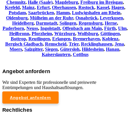
Chemnitz⁠
,
Halle (Saale)
,
Magdeburg
,
Freiburg im Breisgau
,
Krefeld
,
Mainz
,
Erfurt
,
Oberhausen
,
Rostock
,
Kassel
,
Hagen
,
Potsdam
,
Saarbrücken
,
Hamm
,
Ludwigshafen am Rhein
,
Oldenburg
,
Mülheim an der Ruhr
,
Osnabrück
,
Leverkusen
,
Heidelberg
,
Darmstadt
,
Solingen
,
Regensburg
,
Herne
,
Paderborn
,
Neuss
,
Ingolstadt
,
Offenbach am Main
,
Fürth
,
Ulm
,
Heilbronn
,
Pforzheim
,
Würzburg
,
Wolfsburg
,
Göttingen
,
Bottrop
,
Reutlingen
,
Erlangen
,
Bremerhaven
,
Koblenz
,
Bergisch Gladbach
,
Remscheid
,
Trier
,
Recklinghausen
,
Jena
,
Moers
,
Salzgitter
,
Siegen
,
Gütersloh
,
Hildesheim
,
Hanau
,
Kaiserslautern
,
Cottbus
Angebot anfordern
Wir sind Experten für professionelle und preiswerte
Entrümpelungen und Haushaltsauflösungen.
Angebot anfordern
Rechtliches
Impressum
Datenschutzerklärung