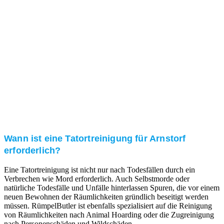
Kundenzufriedenheit
Zuverlässigkeit, Pünktlichkeit und Diskretion haben
für uns oberste Priorität. Gerne überzeugen wir Sie in
einem persönlichen Gespräch.
Transparente Preise
Unseren Service bieten wir zu fairen und transparenten
Preisen an. Gerne unterbreiten wir Ihnen ein
unverbindliches Angebot.
Wann ist eine Tatortreinigung für Arnstorf
erforderlich?
Eine Tatortreinigung ist nicht nur nach Todesfällen durch ein
Verbrechen wie Mord erforderlich. Auch Selbstmorde oder
natürliche Todesfälle und Unfälle hinterlassen Spuren, die vor einem
neuen Bewohnen der Räumlichkeiten gründlich beseitigt werden
müssen. RümpelButler ist ebenfalls spezialisiert auf die Reinigung
von Räumlichkeiten nach Animal Hoarding oder die Zugreinigung
nach Personenschäden und Wildschäden.