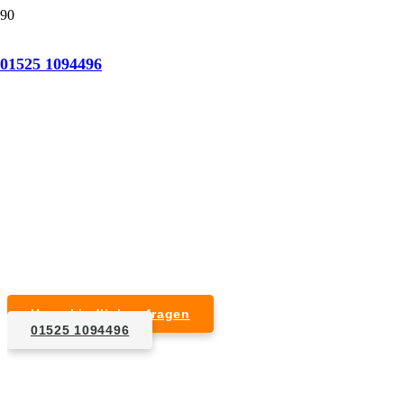
Tatortreinigung Arnstorf
01525 1094496
Professionelle Reinigung nach natürlichem Tod,
Unfall, Mord oder Suizid.
Desinfektion & Reinigung
Entfernung von Blut- und Geweberesten
Schädlingsbekämpfung
Entrümpelung kontaminierter Gegenstände
Geruchsneutralisierung mit Ozon
Unverbindlich anfragen
01525 1094496
1. Anfrage