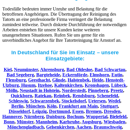
Todesfälle bedeuten immer Unruhe und Belastung für die
betroffenen Angehörigen. Die Übertragung der Reinigung des
Tatorts an eine professionelle Firma verringert die Belastung
zumindest teilweise. Durch diskrete Durchführung der notwendigen
Arbeiten entstehen für unsere Kunden keine weiteren
unangenehmen Situationen. Rufen Sie uns gerne für ein
unverbindliches Angebot für Ihre Tatortreinigung für Arnstorf an.
In Deutschland für Sie im Einsatz – unsere
Einsatzgebiete:
Kiel
,
Neumünster
,
Ahrensburg
,
Bad Oldesloe
,
Bad Schwartau
,
Bad Segeberg
,
Bargteheide
,
Eckernförde
,
Elmshorn
,
Eutin
,
Flensburg
,
Geesthacht
,
Glinde
,
Halstenbek
,
Heide
,
Henstedt-
Ulzburg,
Husum
,
Itzehoe
,
Kaltenkirchen
,
Kronshagen
,
Lübeck
,
Mölln
,
Neustadt in Holstein
,
Norderstedt
,
Pinneberg
,
Preetz
,
Quickborn
,
Ratekau
,
Reinbek
,
Rendsburg
,
Schenefeld
,
Schleswig
,
Schwarzenbek
,
Stockelsdorf
,
Uetersen
,
Wedel
,
Berlin
,
München
,
Köln
,
Frankfurt am Main
,
Stuttgart
,
Düsseldorf
,
Leipzig
,
Dortmund
,
Essen
,
Bremen
,
Dresden
,
Hannover
,
Nürnberg
,
Duisburg
,
Bochum
,
Wuppertal
,
Bielefeld
,
Bonn
,
Münster
,
Mannheim
,
Karlsruhe
,
Augsburg
,
Wiesbaden
,
Mönchengladbach
,
Gelsenkirchen
,
Aachen
,
Braunschweig
,