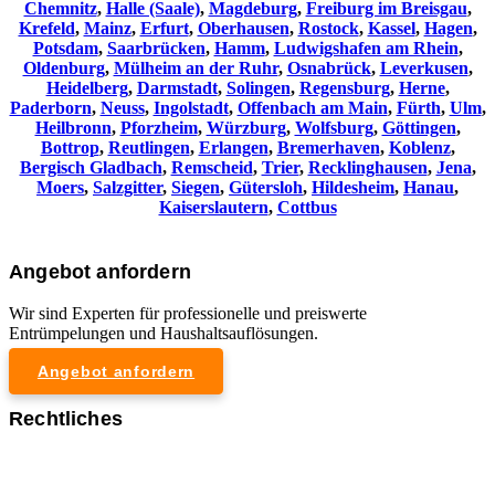
Chemnitz⁠
,
Halle (Saale)
,
Magdeburg
,
Freiburg im Breisgau
,
Krefeld
,
Mainz
,
Erfurt
,
Oberhausen
,
Rostock
,
Kassel
,
Hagen
,
Potsdam
,
Saarbrücken
,
Hamm
,
Ludwigshafen am Rhein
,
Oldenburg
,
Mülheim an der Ruhr
,
Osnabrück
,
Leverkusen
,
Heidelberg
,
Darmstadt
,
Solingen
,
Regensburg
,
Herne
,
Paderborn
,
Neuss
,
Ingolstadt
,
Offenbach am Main
,
Fürth
,
Ulm
,
Heilbronn
,
Pforzheim
,
Würzburg
,
Wolfsburg
,
Göttingen
,
Bottrop
,
Reutlingen
,
Erlangen
,
Bremerhaven
,
Koblenz
,
Bergisch Gladbach
,
Remscheid
,
Trier
,
Recklinghausen
,
Jena
,
Moers
,
Salzgitter
,
Siegen
,
Gütersloh
,
Hildesheim
,
Hanau
,
Kaiserslautern
,
Cottbus
Angebot anfordern
Wir sind Experten für professionelle und preiswerte
Entrümpelungen und Haushaltsauflösungen.
Angebot anfordern
Rechtliches
Impressum
Datenschutzerklärung