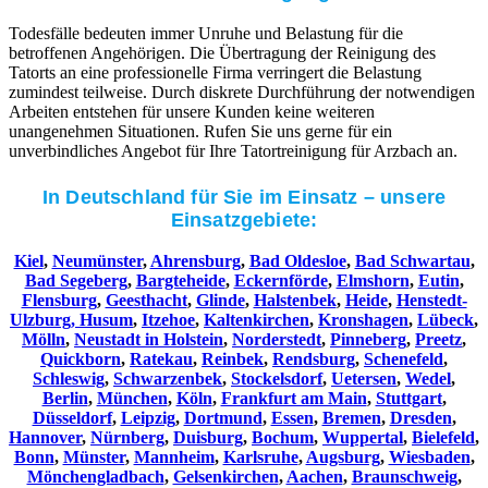
Todesfälle bedeuten immer Unruhe und Belastung für die
betroffenen Angehörigen. Die Übertragung der Reinigung des
Tatorts an eine professionelle Firma verringert die Belastung
zumindest teilweise. Durch diskrete Durchführung der notwendigen
Arbeiten entstehen für unsere Kunden keine weiteren
unangenehmen Situationen. Rufen Sie uns gerne für ein
unverbindliches Angebot für Ihre Tatortreinigung für Arzbach an.
In Deutschland für Sie im Einsatz – unsere
Einsatzgebiete:
Kiel
,
Neumünster
,
Ahrensburg
,
Bad Oldesloe
,
Bad Schwartau
,
Bad Segeberg
,
Bargteheide
,
Eckernförde
,
Elmshorn
,
Eutin
,
Flensburg
,
Geesthacht
,
Glinde
,
Halstenbek
,
Heide
,
Henstedt-
Ulzburg,
Husum
,
Itzehoe
,
Kaltenkirchen
,
Kronshagen
,
Lübeck
,
Mölln
,
Neustadt in Holstein
,
Norderstedt
,
Pinneberg
,
Preetz
,
Quickborn
,
Ratekau
,
Reinbek
,
Rendsburg
,
Schenefeld
,
Schleswig
,
Schwarzenbek
,
Stockelsdorf
,
Uetersen
,
Wedel
,
Berlin
,
München
,
Köln
,
Frankfurt am Main
,
Stuttgart
,
Düsseldorf
,
Leipzig
,
Dortmund
,
Essen
,
Bremen
,
Dresden
,
Hannover
,
Nürnberg
,
Duisburg
,
Bochum
,
Wuppertal
,
Bielefeld
,
Bonn
,
Münster
,
Mannheim
,
Karlsruhe
,
Augsburg
,
Wiesbaden
,
Mönchengladbach
,
Gelsenkirchen
,
Aachen
,
Braunschweig
,