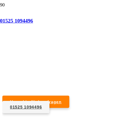
Tatortreinigung Arzbach
01525 1094496
Professionelle Reinigung nach natürlichem Tod,
Unfall, Mord oder Suizid.
Desinfektion & Reinigung
Entfernung von Blut- und Geweberesten
Schädlingsbekämpfung
Entrümpelung kontaminierter Gegenstände
Geruchsneutralisierung mit Ozon
Unverbindlich anfragen
01525 1094496
1. Anfrage