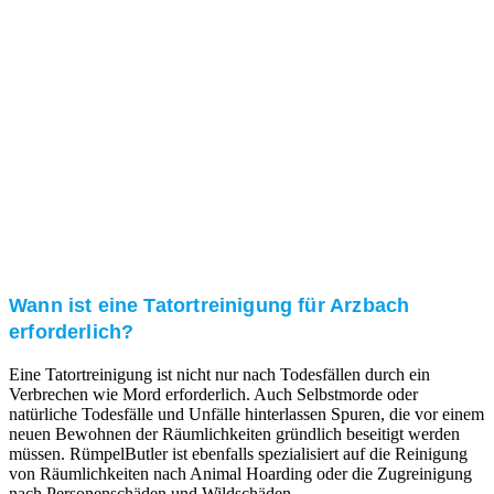
Kundenzufriedenheit
Zuverlässigkeit, Pünktlichkeit und Diskretion haben
für uns oberste Priorität. Gerne überzeugen wir Sie in
einem persönlichen Gespräch.
Transparente Preise
Unseren Service bieten wir zu fairen und transparenten
Preisen an. Gerne unterbreiten wir Ihnen ein
unverbindliches Angebot.
Wann ist eine Tatortreinigung für Arzbach
erforderlich?
Eine Tatortreinigung ist nicht nur nach Todesfällen durch ein
Verbrechen wie Mord erforderlich. Auch Selbstmorde oder
natürliche Todesfälle und Unfälle hinterlassen Spuren, die vor einem
neuen Bewohnen der Räumlichkeiten gründlich beseitigt werden
müssen. RümpelButler ist ebenfalls spezialisiert auf die Reinigung
von Räumlichkeiten nach Animal Hoarding oder die Zugreinigung
nach Personenschäden und Wildschäden.