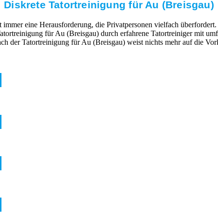
Diskrete Tatortreinigung für Au (Breisgau)
mmer eine Herausforderung, die Privatpersonen vielfach überfordert. 
Tatortreinigung für Au (Breisgau) durch erfahrene Tatortreiniger mit 
h der Tatortreinigung für Au (Breisgau) weist nichts mehr auf die Vo