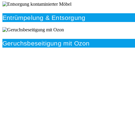
Entrümpelung & Entsorgung
Geruchsbeseitigung mit Ozon
Beratung
Das RümpelButler-Team nimmt sich die Zeit für eine
ausführliche und kompetente Beratung. Telefonisch
und/oder bei Ihnen vor Ort.
Kundenzufriedenheit
Zuverlässigkeit, Pünktlichkeit und Diskretion haben für
uns oberste Priorität. Gerne überzeugen wir Sie in
einem persönlichen Gespräch.