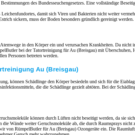
n Bestimmungen des Bundesseuchengesetzes. Eine vollständige Beseit
Leichenfundortes, damit sich Viren und Bakterien nicht weiter vermehr
strich sickern, muss der Boden besonders gründlich gereinigt werden. 
 Atemwege in den Körper ein und verursachen Krankheiten. Da nicht im
RümpelButler bei der Tatortreinigung für Au (Breisgau) mit Überschuh
llen Personen betreten werden.
treinigung Au (Breisgau)
ung, können Schädlinge den Körper besiedeln und sich für die Eiabla
ktionsmitteln, die die Schädlinge gezielt abtöten. Bei der Schädlin
ruchsmoleküle können durch Lüften nicht beseitigt werden, da sie si
en die Wände weiter Geruchsmoleküle ab, die durch Raumsprays nicht z
 wir von RümpelButler für Au (Breisgau) Ozongeräte ein. Die Raumluf
ngenehmer Geruch mehr wahrzunehmen.