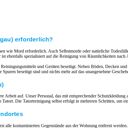
sgau) erforderlich?
echen wie Mord erforderlich. Auch Selbstmorde oder natürliche Todesfä
 ist ebenfalls spezialisiert auf die Reinigung von Räumlichkeiten na
 Reiningungsmitteln und Geräten beseitigt. Neben Böden, Decken und 
lle Spuren beseitigt sind und nichts mehr auf das unangenehme Gescheh
u)
 Arbeit auf. Unser Personal, das mit entsprechender Schutzkleidung ausg
atort. Die Tatortreinigung selbst erfolgt in mehreren Schritten, um e
undortes
 alle kontaminierten Gegenstände aus der Wohnung entfernt werden. V