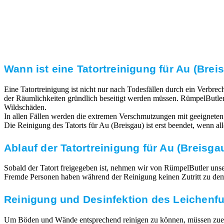
Transparente Preise
Unseren Service bieten wir zu fairen und transparenten
Preisen an. Gerne unterbreiten wir Ihnen ein
unverbindliches Angebot.
Wann ist eine Tatortreinigung für Au (Brei
Eine Tatortreinigung ist nicht nur nach Todesfällen durch ein Verbr
der Räumlichkeiten gründlich beseitigt werden müssen. RümpelButler
Wildschäden.
In allen Fällen werden die extremen Verschmutzungen mit geeigneten
Die Reinigung des Tatorts für Au (Breisgau) ist erst beendet, wenn a
Ablauf der Tatortreinigung für Au (Breisga
Sobald der Tatort freigegeben ist, nehmen wir von RümpelButler unsere
Fremde Personen haben während der Reinigung keinen Zutritt zu dem T
Reinigung und Desinfektion des Leichenf
Um Böden und Wände entsprechend reinigen zu können, müssen zuerst