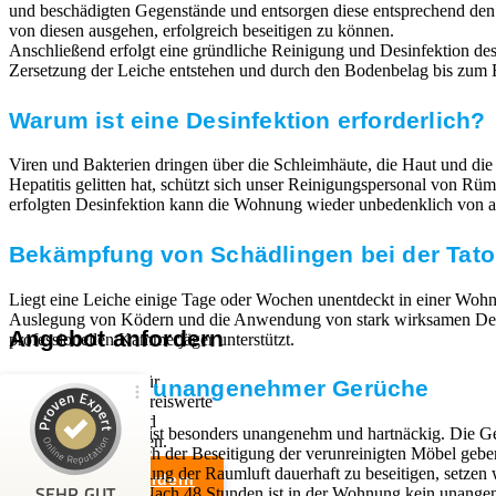
und beschädigten Gegenstände und entsorgen diese entsprechend de
von diesen ausgehen, erfolgreich beseitigen zu können.
Anschließend erfolgt eine gründliche Reinigung und Desinfektion des 
Zersetzung der Leiche entstehen und durch den Bodenbelag bis zum E
Warum ist eine Desinfektion erforderlich?
Viren und Bakterien dringen über die Schleimhäute, die Haut und die
Hepatitis gelitten hat, schützt sich unser Reinigungspersonal von 
erfolgten Desinfektion kann die Wohnung wieder unbedenklich von a
Bekämpfung von Schädlingen bei der Tator
Liegt eine Leiche einige Tage oder Wochen unentdeckt in einer Wohn
Auslegung von Ködern und die Anwendung von stark wirksamen Desinfe
Angebot anfordern
professionellen Kammerjäger unterstützt.
Wir sind Experten für
Beseitigung unangenehmer Gerüche
professionelle und preiswerte
Entrümpelungen und
Kundenbewertungen und Erfahrungen zu
Der Leichengeruch ist besonders unangenehm und hartnäckig. Die Ge
Haushaltsauflösungen.
RümpelButler
festsetzen. Auch nach der Beseitigung der verunreinigten Möbel geb
Um die Verunreinigung der Raumluft dauerhaft zu beseitigen, setzen
Angebot anfordern
SEHR GUT
Ozon neutralisiert. Nach 48 Stunden ist in der Wohnung kein una