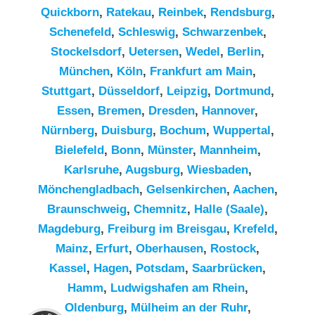
Quickborn
,
Ratekau
,
Reinbek
,
Rendsburg
,
Schenefeld
,
Schleswig
,
Schwarzenbek
,
Stockelsdorf
,
Uetersen
,
Wedel
,
Berlin
,
München
,
Köln
,
Frankfurt am Main
,
Stuttgart
,
Düsseldorf
,
Leipzig
,
Dortmund
,
Essen
,
Bremen
,
Dresden
,
Hannover
,
Nürnberg
,
Duisburg
,
Bochum
,
Wuppertal
,
Bielefeld
,
Bonn
,
Münster
,
Mannheim
,
Karlsruhe
,
Augsburg
,
Wiesbaden
,
Mönchengladbach
,
Gelsenkirchen
,
Aachen
,
Braunschweig
,
Chemnitz⁠
,
Halle (Saale)
,
Magdeburg
,
Freiburg im Breisgau
,
Krefeld
,
Mainz
,
Erfurt
,
Oberhausen
,
Rostock
,
Kassel
,
Hagen
,
Potsdam
,
Saarbrücken
,
Hamm
,
Ludwigshafen am Rhein
,
Kundenbewertungen und Erfahrungen zu
Oldenburg
,
Mülheim an der Ruhr
,
RümpelButler